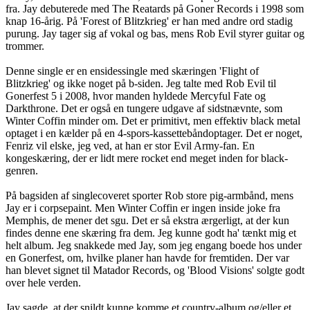
fra. Jay debuterede med The Reatards på Goner Records i 1998 som
knap 16-årig. På 'Forest of Blitzkrieg' er han med andre ord stadig
purung. Jay tager sig af vokal og bas, mens Rob Evil styrer guitar og
trommer.
Denne single er en ensidessingle med skæringen 'Flight of
Blitzkrieg' og ikke noget på b-siden. Jeg talte med Rob Evil til
Gonerfest 5 i 2008, hvor manden hyldede Mercyful Fate og
Darkthrone. Det er også en tungere udgave af sidstnævnte, som
Winter Coffin minder om. Det er primitivt, men effektiv black metal
optaget i en kælder på en 4-spors-kassettebåndoptager. Det er noget,
Fenriz vil elske, jeg ved, at han er stor Evil Army-fan. En
kongeskæring, der er lidt mere rocket end meget inden for black-
genren.
På bagsiden af singlecoveret sporter Rob store pig-armbånd, mens
Jay er i corpsepaint. Men Winter Coffin er ingen inside joke fra
Memphis, de mener det sgu. Det er så ekstra ærgerligt, at der kun
findes denne ene skæring fra dem. Jeg kunne godt ha' tænkt mig et
helt album. Jeg snakkede med Jay, som jeg engang boede hos under
en Gonerfest, om, hvilke planer han havde for fremtiden. Der var
han blevet signet til Matador Records, og 'Blood Visions' solgte godt
over hele verden.
Jay sagde, at der snildt kunne komme et country-album og/eller et