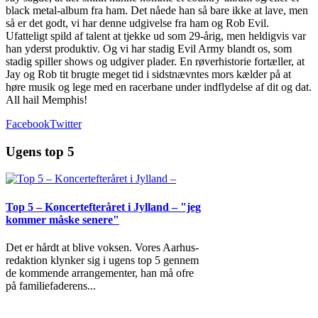
black metal-album fra ham. Det nåede han så bare ikke at lave, men
så er det godt, vi har denne udgivelse fra ham og Rob Evil.
Ufatteligt spild af talent at tjekke ud som 29-årig, men heldigvis var
han yderst produktiv. Og vi har stadig Evil Army blandt os, som
stadig spiller shows og udgiver plader. En røverhistorie fortæller, at
Jay og Rob tit brugte meget tid i sidstnævntes mors kælder på at
høre musik og lege med en racerbane under indflydelse af dit og dat.
All hail Memphis!
Facebook
Twitter
Ugens top 5
Top 5 – Koncertefteråret i Jylland – "jeg
kommer måske senere"
Det er hårdt at blive voksen. Vores Aarhus-
redaktion klynker sig i ugens top 5 gennem
de kommende arrangementer, han må ofre
på familiefaderens
...