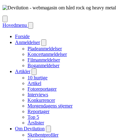
Hovedmenu
Forside
Anmeldelser
Pladeanmeldelser
Koncertanmeldelser
Filmanmeldelser
Boganmeldelser
Artikler
10 hurtige
Artikel
Fotoreportager
Interviews
Konkurrencer
Morgendagens stjerner
Reportager
Top 5
Årslister
Om Devilution
Skribentprofiler