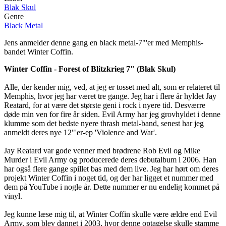
Blak Skul
Genre
Black Metal
Jens anmelder denne gang en black metal-7"'er med Memphis-
bandet Winter Coffin.
Winter Coffin - Forest of Blitzkrieg 7" (Blak Skul)
Alle, der kender mig, ved, at jeg er tosset med alt, som er relateret til
Memphis, hvor jeg har været tre gange. Jeg har i flere år hyldet Jay
Reatard, for at være det største geni i rock i nyere tid. Desværre
døde min ven for fire år siden. Evil Army har jeg grovhyldet i denne
klumme som det bedste nyere thrash metal-band, senest har jeg
anmeldt deres nye 12"'er-ep 'Violence and War'.
Jay Reatard var gode venner med brødrene Rob Evil og Mike
Murder i Evil Army og producerede deres debutalbum i 2006. Han
har også flere gange spillet bas med dem live. Jeg har hørt om deres
projekt Winter Coffin i noget tid, og der har ligget et nummer med
dem på YouTube i nogle år. Dette nummer er nu endelig kommet på
vinyl.
Jeg kunne læse mig til, at Winter Coffin skulle være ældre end Evil
Army, som blev dannet i 2003, hvor denne optagelse skulle stamme