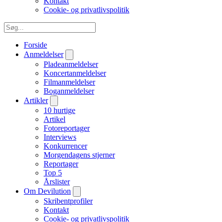
Kontakt
Cookie- og privatlivspolitik
Forside
Anmeldelser
Pladeanmeldelser
Koncertanmeldelser
Filmanmeldelser
Boganmeldelser
Artikler
10 hurtige
Artikel
Fotoreportager
Interviews
Konkurrencer
Morgendagens stjerner
Reportager
Top 5
Årslister
Om Devilution
Skribentprofiler
Kontakt
Cookie- og privatlivspolitik