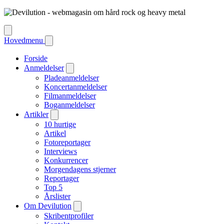
Hovedmenu
Forside
Anmeldelser
Pladeanmeldelser
Koncertanmeldelser
Filmanmeldelser
Boganmeldelser
Artikler
10 hurtige
Artikel
Fotoreportager
Interviews
Konkurrencer
Morgendagens stjerner
Reportager
Top 5
Årslister
Om Devilution
Skribentprofiler