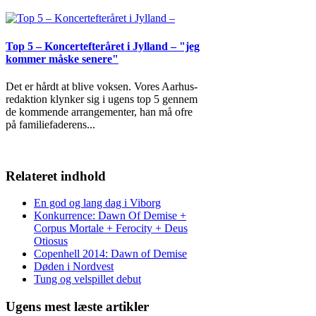
Top 5 – Koncertefteråret i Jylland – "jeg
kommer måske senere"
Det er hårdt at blive voksen. Vores Aarhus-
redaktion klynker sig i ugens top 5 gennem
de kommende arrangementer, han må ofre
på familiefaderens
...
Relateret indhold
En god og lang dag i Viborg
Konkurrence: Dawn Of Demise +
Corpus Mortale + Ferocity + Deus
Otiosus
Copenhell 2014: Dawn of Demise
Døden i Nordvest
Tung og velspillet debut
Ugens mest læste artikler