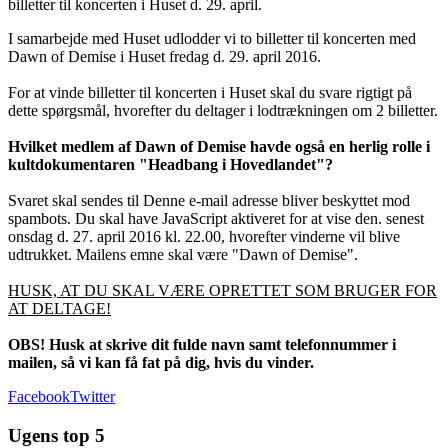
billetter til koncerten i Huset d. 29. april.
I samarbejde med Huset udlodder vi to billetter til koncerten med
Dawn of Demise i Huset fredag d. 29. april 2016.
For at vinde billetter til koncerten i Huset skal du svare rigtigt på
dette spørgsmål, hvorefter du deltager i lodtrækningen om 2 billetter.
Hvilket medlem af Dawn of Demise havde også en herlig rolle i
kultdokumentaren "Headbang i Hovedlandet"?
Svaret skal sendes til
Denne e-mail adresse bliver beskyttet mod
spambots. Du skal have JavaScript aktiveret for at vise den.
senest
onsdag d. 27. april 2016 kl. 22.00, hvorefter vinderne vil blive
udtrukket. Mailens emne skal være "Dawn of Demise".
HUSK, AT DU SKAL VÆRE OPRETTET SOM BRUGER FOR
AT DELTAGE!
OBS! Husk at skrive dit fulde navn samt telefonnummer i
mailen, så vi kan få fat på dig, hvis du vinder.
Facebook
Twitter
Ugens top 5