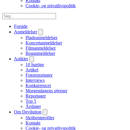
Kontakt
Cookie- og privatlivspolitik
Forside
Anmeldelser
Pladeanmeldelser
Koncertanmeldelser
Filmanmeldelser
Boganmeldelser
Artikler
10 hurtige
Artikel
Fotoreportager
Interviews
Konkurrencer
Morgendagens stjerner
Reportager
Top 5
Årslister
Om Devilution
Skribentprofiler
Kontakt
Cookie- og privatlivspolitik