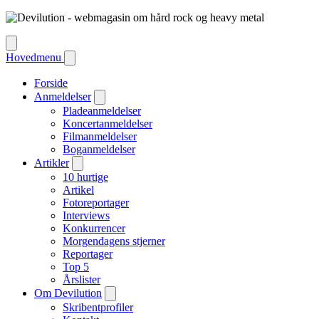
Hovedmenu
Forside
Anmeldelser
Pladeanmeldelser
Koncertanmeldelser
Filmanmeldelser
Boganmeldelser
Artikler
10 hurtige
Artikel
Fotoreportager
Interviews
Konkurrencer
Morgendagens stjerner
Reportager
Top 5
Årslister
Om Devilution
Skribentprofiler