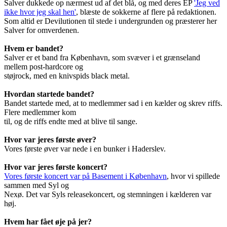
Salver dukkede op nærmest ud af det blå, og med deres EP
'Jeg ved
ikke hvor jeg skal hen'
, blæste de sokkerne af flere på redaktionen.
Som altid er Devilutionen til stede i undergrunden og præsterer her
Salver for omverdenen.
Hvem er bandet?
Salver er et band fra København, som svæver i et grænseland
mellem post-hardcore og
støjrock, med en knivspids black metal.
Hvordan startede bandet?
Bandet startede med, at to medlemmer sad i en kælder og skrev riffs.
Flere medlemmer kom
til, og de riffs endte med at blive til sange.
Hvor var jeres første øver?
Vores første øver var nede i en bunker i Haderslev.
Hvor var jeres første koncert?
Vores første koncert var på Basement i København
, hvor vi spillede
sammen med Syl og
Nexø. Det var Syls releasekoncert, og stemningen i kælderen var
høj.
Hvem har fået øje på jer?