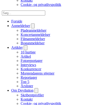
Kontakt
Cookie- og privatlivspolitik
Forside
Anmeldelser
Pladeanmeldelser
Koncertanmeldelser
Filmanmeldelser
Boganmeldelser
Artikler
10 hurtige
Artikel
Fotoreportager
Interviews
Konkurrencer
Morgendagens stjerner
Reportager
Top 5
Årslister
Om Devilution
Skribentprofiler
Kontakt
Cookie- og privatlivspolitik