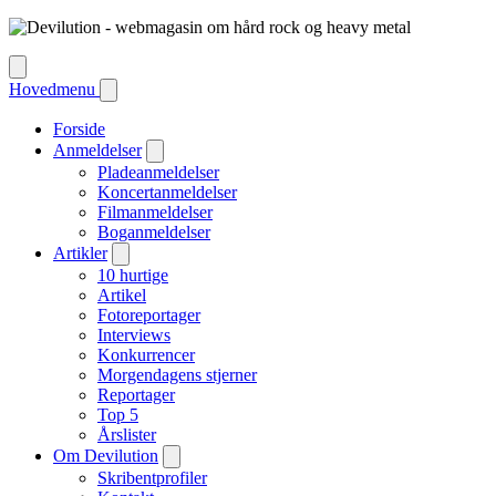
Hovedmenu
Forside
Anmeldelser
Pladeanmeldelser
Koncertanmeldelser
Filmanmeldelser
Boganmeldelser
Artikler
10 hurtige
Artikel
Fotoreportager
Interviews
Konkurrencer
Morgendagens stjerner
Reportager
Top 5
Årslister
Om Devilution
Skribentprofiler