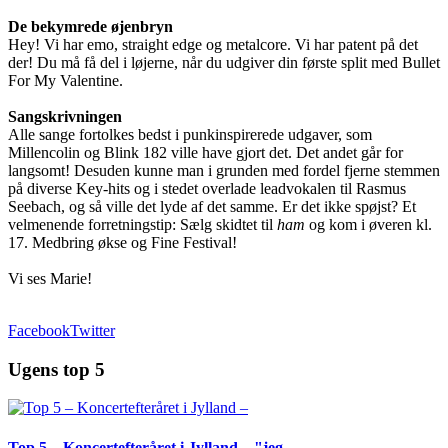
De bekymrede øjenbryn
Hey! Vi har emo, straight edge og metalcore. Vi har patent på det
der! Du må få del i løjerne, når du udgiver din første split med Bullet
For My Valentine.
Sangskrivningen
Alle sange fortolkes bedst i punkinspirerede udgaver, som
Millencolin og Blink 182 ville have gjort det. Det andet går for
langsomt! Desuden kunne man i grunden med fordel fjerne stemmen
på diverse Key-hits og i stedet overlade leadvokalen til Rasmus
Seebach, og så ville det lyde af det samme. Er det ikke spøjst? Et
velmenende forretningstip: Sælg skidtet til
ham
og kom i øveren kl.
17. Medbring økse og Fine Festival!
Vi ses Marie!
Facebook
Twitter
Ugens top 5
Top 5 – Koncertefteråret i Jylland – "jeg