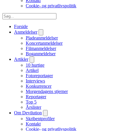
Kontakt
Cookie- og privatlivspolitik
Forside
Anmeldelser
Pladeanmeldelser
Koncertanmeldelser
Filmanmeldelser
Boganmeldelser
Artikler
10 hurtige
Artikel
Fotoreportager
Interviews
Konkurrencer
Morgendagens stjerner
Reportager
Top 5
Årslister
Om Devilution
Skribentprofiler
Kontakt
Cookie- og privatlivspolitik