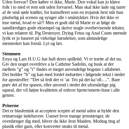
Uden forsvar? Den køber vi ikke, Marie. Den vokal kan jo kløve
folk i to med et rent snit uden forvarsel. Man skal ikke lade sig narre
af de små søde krøller, for kamufleret som en trojansk hest står hun
pludselig på scenen og synger alle i småstykker. Hvis det ikke er
true metal, hvad er så?! Men et godt råd til Marie er at følge de
sandfærdiges gode eksempel og skrive nogle overbevisende tekster,
vi kan relatere til. Pig Destroyer, Dying Fetus og Anal Cunts rørende
lyrik er jo baseret på virkelige hændelser, som almindelige
mennesker kan forstå. Lyt og lær.
Stemmen
Enya og Lars H.U.G har haft deres spilletid. Vi er trætte af det nu.
Giv den noget overdrive a la Cathrine Sadolin, og husk at der
mellem ”g” og ”i” findes et meget anvendeligt bogstav i alfabetet.
Det hedder ”h” og kan med fordel indsættes i følgende tekst i stedet
for apostroffer: ”Det så fedt det vi ’ar. Tro på det ka’oll….”. Bare
prøv det af for spasen, eller anvend i stedet det uforståelige pig
squeal, der vil højne kvaliteten af enhver hjerte/smerte-frase i alle
genrer.
Priserne
Det er blasfemisk at acceptere sceptre af metal uden at hylde den
retmæssige indehavere. Uanset hvor mange jernstænger, de
overdænger dig med, bliver du ikke Iron Maiden. Modtag ting af
plastik eller garn, eller konverter straks til metal.