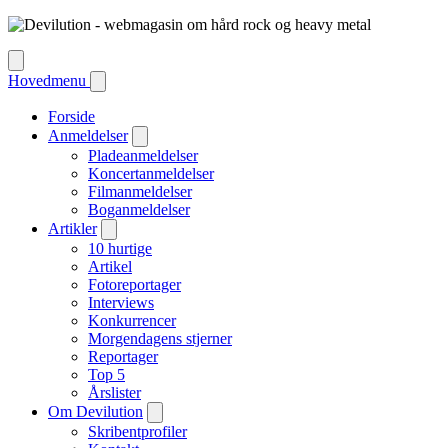
Hovedmenu
Forside
Anmeldelser
Pladeanmeldelser
Koncertanmeldelser
Filmanmeldelser
Boganmeldelser
Artikler
10 hurtige
Artikel
Fotoreportager
Interviews
Konkurrencer
Morgendagens stjerner
Reportager
Top 5
Årslister
Om Devilution
Skribentprofiler