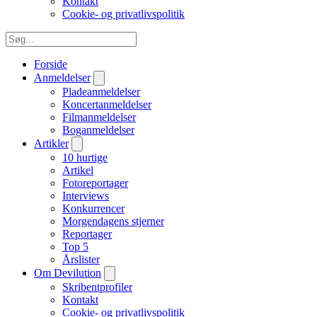
Kontakt
Cookie- og privatlivspolitik
Forside
Anmeldelser
Pladeanmeldelser
Koncertanmeldelser
Filmanmeldelser
Boganmeldelser
Artikler
10 hurtige
Artikel
Fotoreportager
Interviews
Konkurrencer
Morgendagens stjerner
Reportager
Top 5
Årslister
Om Devilution
Skribentprofiler
Kontakt
Cookie- og privatlivspolitik