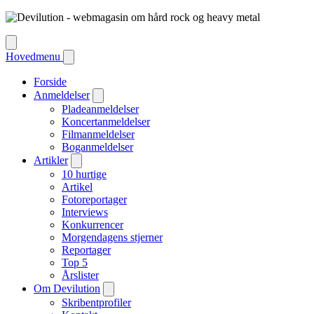
Hovedmenu
Forside
Anmeldelser
Pladeanmeldelser
Koncertanmeldelser
Filmanmeldelser
Boganmeldelser
Artikler
10 hurtige
Artikel
Fotoreportager
Interviews
Konkurrencer
Morgendagens stjerner
Reportager
Top 5
Årslister
Om Devilution
Skribentprofiler