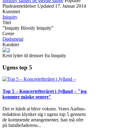
Iniquity samler de glemte sange
Populær
Pladeanmeldelser
Updated
17. Januar 2014
Kunstner
Iniquity
Titel
”Iniquity Bloody Iniquity”
Genre
Dødsmetal
Karakter
Kent lytter til demoer fra Iniquity
Ugens top 5
Top 5 – Koncertefteråret i Jylland – "jeg
kommer måske senere"
Det er hårdt at blive voksen. Vores Aarhus-
redaktion klynker sig i ugens top 5 gennem
de kommende arrangementer, han må ofre
på familiefaderens
...