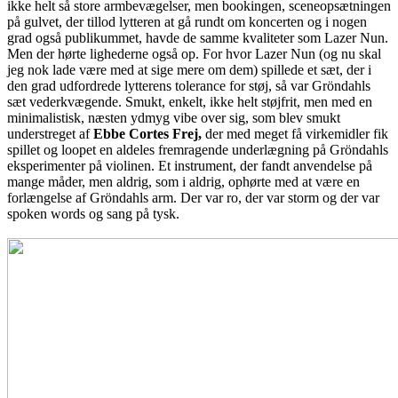
ikke helt så store armbevægelser, men bookingen, sceneopsætningen
på gulvet, der tillod lytteren at gå rundt om koncerten og i nogen
grad også publikummet, havde de samme kvaliteter som Lazer Nun.
Men der hørte lighederne også op. For hvor Lazer Nun (og nu skal
jeg nok lade være med at sige mere om dem) spillede et sæt, der i
den grad udfordrede lytterens tolerance for støj, så var Gröndahls
sæt vederkvægende. Smukt, enkelt, ikke helt støjfrit, men med en
minimalistisk, næsten ydmyg vibe over sig, som blev smukt
understreget af
Ebbe Cortes Frej,
der med meget få virkemidler fik
spillet og loopet en aldeles fremragende underlægning på Gröndahls
eksperimenter på violinen. Et instrument, der fandt anvendelse på
mange måder, men aldrig, som i aldrig, ophørte med at være en
forlængelse af Gröndahls arm. Der var ro, der var storm og der var
spoken words og sang på tysk.