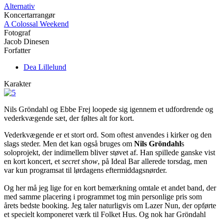
Alternativ
Koncertarrangør
A Colossal Weekend
Fotograf
Jacob Dinesen
Forfatter
Dea Lillelund
Karakter
Nils Gröndahl og Ebbe Frej loopede sig igennem et udfordrende og
vederkvægende sæt, der føltes alt for kort.
Vederkvægende er et stort ord. Som oftest anvendes i kirker og den
slags steder. Men det kan også bruges om
Nils Gröndahl
s
soloprojekt, der indimellem bliver støvet af. Han spillede ganske vist
en kort koncert, et
secret show
, på Ideal Bar allerede torsdag, men
var kun programsat til lørdagens eftermiddagsnørder.
Og her må jeg lige for en kort bemærkning omtale et andet band, der
med samme placering i programmet tog min personlige pris som
årets bedste booking. Jeg taler naturligvis om Lazer Nun, der opførte
et specielt komponeret værk til Folket Hus. Og nok har Gröndahl