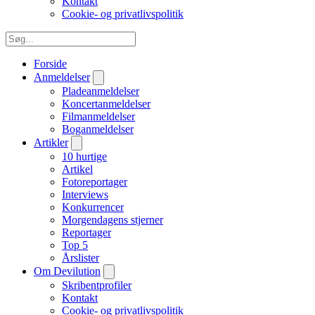
Kontakt
Cookie- og privatlivspolitik
Forside
Anmeldelser
Pladeanmeldelser
Koncertanmeldelser
Filmanmeldelser
Boganmeldelser
Artikler
10 hurtige
Artikel
Fotoreportager
Interviews
Konkurrencer
Morgendagens stjerner
Reportager
Top 5
Årslister
Om Devilution
Skribentprofiler
Kontakt
Cookie- og privatlivspolitik