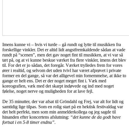
Imens kunne vi – hvis vi turde – gå rundt og lytte til musikken fra
forskellige vinkler. Det er altid lidt angstfremkaldende sådan at vade
rundt på “scenen”, men det gav noget fint til musikken, at vi var så
tæt på, og at vi kunne beskue værket fra flere vinkler, imens det blev
til. For det er jo sådan, det foregår. Værket trylledes frem for vores
ører i realtid, og selvom det uden tvivl har været afprøvet i private
former en del gange, så var det alligevel min fornemmelse, at ikke to
gange er helt ens. Det er der noget meget fint i. Væk med
koreografien, væk med det skarpt indøvede og ind med noget
følelse, noget nerve og muligheden for at lave fejl.
De 35 minutter, der var afsat til Gröndahl og Frej, var alt for lidt og
samtidig lige tilpas. Som en rolig start på en hektisk festivaldag var
det helt perfekt, men som min anmelderkollega og jeg sagde til
hinanden efter koncertens afslutning:
“det kunne de da godt have
fortsat i en 5-8 timer endnu”
.