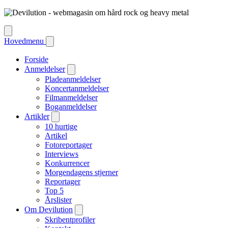
Hovedmenu
Forside
Anmeldelser
Pladeanmeldelser
Koncertanmeldelser
Filmanmeldelser
Boganmeldelser
Artikler
10 hurtige
Artikel
Fotoreportager
Interviews
Konkurrencer
Morgendagens stjerner
Reportager
Top 5
Årslister
Om Devilution
Skribentprofiler