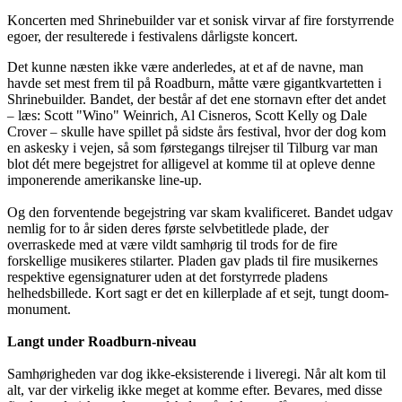
Koncerten med Shrinebuilder var et sonisk virvar af fire forstyrrende
egoer, der resulterede i festivalens dårligste koncert.
Det kunne næsten ikke være anderledes, at et af de navne, man
havde set mest frem til på Roadburn, måtte være gigantkvartetten i
Shrinebuilder. Bandet, der består af det ene stornavn efter det andet
læs: Scott "Wino" Weinrich, Al Cisneros, Scott Kelly og Dale
–
Crover
skulle have spillet på sidste års festival, hvor der dog kom
–
en askesky i vejen, så som førstegangs tilrejser til Tilburg var man
blot dét mere begejstret for alligevel at komme til at opleve denne
imponerende amerikanske line-up.
Og den forventende begejstring var skam kvalificeret. Bandet udgav
nemlig for to år siden deres første selvbetitlede plade, der
overraskede med at være vildt samhørig til trods for de fire
forskellige musikeres stilarter. Pladen gav plads til fire musikernes
respektive egensignaturer uden at det forstyrrede pladens
helhedsbillede. Kort sagt er det en killerplade af et sejt, tungt doom-
monument.
Langt under Roadburn-niveau
Samhørigheden var dog ikke-eksisterende i liveregi. Når alt kom til
alt, var der virkelig ikke meget at komme efter. Bevares, med disse