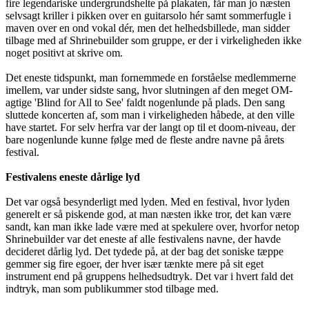
fire legendariske undergrundshelte på plakaten, får man jo næsten
selvsagt kriller i pikken over en guitarsolo hér samt sommerfugle i
maven over en ond vokal dér, men det helhedsbillede, man sidder
tilbage med af Shrinebuilder som gruppe, er der i virkeligheden ikke
noget positivt at skrive om.
Det eneste tidspunkt, man fornemmede en forståelse medlemmerne
imellem, var under sidste sang, hvor slutningen af den meget OM-
agtige 'Blind for All to See' faldt nogenlunde på plads. Den sang
sluttede koncerten af, som man i virkeligheden håbede, at den ville
have startet. For selv herfra var der langt op til et doom-niveau, der
bare nogenlunde kunne følge med de fleste andre navne på årets
festival.
Festivalens eneste dårlige lyd
Det var også besynderligt med lyden. Med en festival, hvor lyden
generelt er så piskende god, at man næsten ikke tror, det kan være
sandt, kan man ikke lade være med at spekulere over, hvorfor netop
Shrinebuilder var det eneste af alle festivalens navne, der havde
decideret dårlig lyd. Det tydede på, at der bag det soniske tæppe
gemmer sig fire egoer, der hver især tænkte mere på sit eget
instrument end på gruppens helhedsudtryk. Det var i hvert fald det
indtryk, man som publikummer stod tilbage med.