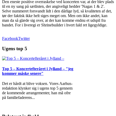
Den eneste positive overraskelse ved koncerten var, at der blev plads
til en ny sang på sætlisten, der angiveligt hedder 'Nagas 1 & 2'.
Selve nummeret forsvandt lidt i den dårlige lyd, så kvaliteten af det,
tør der faktisk ikke helt siges meget om. Men om ikke andet, kan
man da så glæde sig over, at der kan komme endnu et udspil fra
bandet. For i liveregi er Shrinebuilder i hvert fald ret ligegyldige.
Facebook
Twitter
Ugens top 5
Top 5 – Koncertefteråret i Jylland – "jeg
kommer måske senere"
Det er hårdt at blive voksen. Vores Aarhus-
redaktion klynker sig i ugens top 5 gennem
de kommende arrangementer, han må ofre
på familiefaderens
...