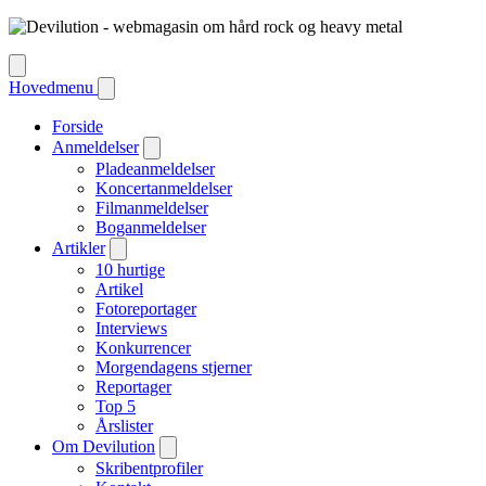
Hovedmenu
Forside
Anmeldelser
Pladeanmeldelser
Koncertanmeldelser
Filmanmeldelser
Boganmeldelser
Artikler
10 hurtige
Artikel
Fotoreportager
Interviews
Konkurrencer
Morgendagens stjerner
Reportager
Top 5
Årslister
Om Devilution
Skribentprofiler