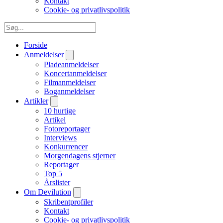
Kontakt
Cookie- og privatlivspolitik
Forside
Anmeldelser
Pladeanmeldelser
Koncertanmeldelser
Filmanmeldelser
Boganmeldelser
Artikler
10 hurtige
Artikel
Fotoreportager
Interviews
Konkurrencer
Morgendagens stjerner
Reportager
Top 5
Årslister
Om Devilution
Skribentprofiler
Kontakt
Cookie- og privatlivspolitik