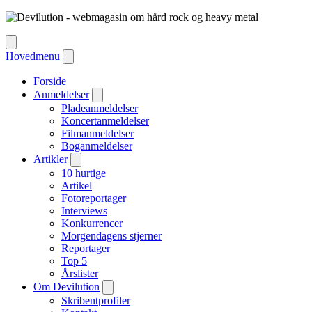
Hovedmenu
Forside
Anmeldelser
Pladeanmeldelser
Koncertanmeldelser
Filmanmeldelser
Boganmeldelser
Artikler
10 hurtige
Artikel
Fotoreportager
Interviews
Konkurrencer
Morgendagens stjerner
Reportager
Top 5
Årslister
Om Devilution
Skribentprofiler