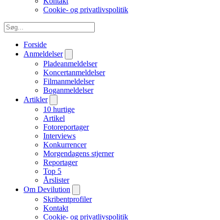
Kontakt
Cookie- og privatlivspolitik
Forside
Anmeldelser
Pladeanmeldelser
Koncertanmeldelser
Filmanmeldelser
Boganmeldelser
Artikler
10 hurtige
Artikel
Fotoreportager
Interviews
Konkurrencer
Morgendagens stjerner
Reportager
Top 5
Årslister
Om Devilution
Skribentprofiler
Kontakt
Cookie- og privatlivspolitik