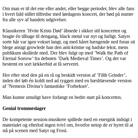
Om man er til det ene eller andet, eller begge perioder, blev alle fans
i hvert fald stillet tilfredse med lørdagens koncert, der bød på numre
fra alle syv af bandets udgivelser.
Klassikeren ’Hvite Krists Død’ åbnede i sikker stil koncerten og
bragte én tilbage til dengang, black metal var nyt og farligt. Satyrs
sorte hår var igen vokset langt, og med håret hængende ned foran sit
blege ansigt growlede han den anti-kristne og hadske tekst, mens
publikum skrålede med. Der blev fulgt op med ’Walk the Path of
Eternal Sorrow’ fra debuten ’Dark Medieval Times’. Og det var
bestemt en sort lækkerbid at få serveret.
Her efter stod den på en rå og beskidt version af ’Filth Grinder’,
inden det løb én koldt ned ad ryggen med en hæsblæsende version
af ’Nemesis Divina’s fantastiske ’Forhekset’.
Man kunne umuligt have forlangt en bedre start på koncerten.
Genial trommeslager
De kompetente session-musikere spillede med en energisk indsigt i
materialet og efterlod ingen tvivl om, hvorfor netop de er hyret til at
stå på scenen med Satyr og Frost.