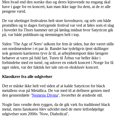
Men hvad end den norske duo og deres lejesvende nu engang skal
have i gage for en koncert, kan man ikke tage fra dem, at de er alle
pengene værd.
De var ubetinget festivalens helt store hovednavn, og selv om både
promillen og to dages forrygende festival var ved at føles som et slag
i hovedet fra Thors hammer tæt på lørdag midnat hvor Satyricon gik
på, var både publikum og stemningen helt i top.
Siden ’The Age of Nero’ udkom for fem år siden, har der været stille
om nordmændene i et par år. Bandet har tydeligvis tjent skillinger
nok gennem karrierens tyve år til, at arbejdstempoet ikke længere
behøver at være på fuld fart. Turen til Århus var heller ikke i
forbindelse med en turné, og udover en enkelt koncert i Norge for få
uger siden, var der faktisk her tale om en eksklusiv koncert.
Klassikere fra alle udgivelser
Det er måske ikke helt ved siden af at kalde Satyricon for black
metallens svar på Metallica. De var med til at definere genren med
den gennemførte ’
Nemesis Divina
’, hvorefter de ændrede stil.
Nogle fans vendte dem ryggen, da de gik væk fra traditionel black
metal, mens fanskaren blev udvidet med de mere letfordøjelige
udgivelser som 2006s ’Now, Diabolical’.