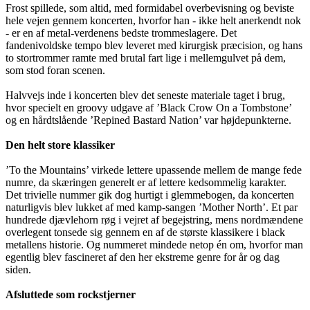
Frost spillede, som altid, med formidabel overbevisning og beviste
hele vejen gennem koncerten, hvorfor han - ikke helt anerkendt nok
- er en af metal-verdenens bedste trommeslagere. Det
fandenivoldske tempo blev leveret med kirurgisk præcision, og hans
to stortrommer ramte med brutal fart lige i mellemgulvet på dem,
som stod foran scenen.
Halvvejs inde i koncerten blev det seneste materiale taget i brug,
hvor specielt en groovy udgave af ’Black Crow On a Tombstone’
og en hårdtslående ’Repined Bastard Nation’ var højdepunkterne.
Den helt store klassiker
’To the Mountains’ virkede lettere upassende mellem de mange fede
numre, da skæringen generelt er af lettere kedsommelig karakter.
Det trivielle nummer gik dog hurtigt i glemmebogen, da koncerten
naturligvis blev lukket af med kamp-sangen ’Mother North’. Et par
hundrede djævlehorn røg i vejret af begejstring, mens nordmændene
overlegent tonsede sig gennem en af de største klassikere i black
metallens historie. Og nummeret mindede netop én om, hvorfor man
egentlig blev fascineret af den her ekstreme genre for år og dag
siden.
Afsluttede som rockstjerner