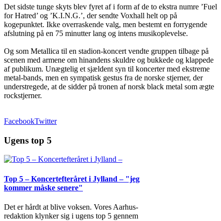
Det sidste tunge skyts blev fyret af i form af de to ekstra numre ’Fuel
for Hatred’ og ’K.I.N.G.’, der sendte Voxhall helt op på
kogepunktet. Ikke overraskende valg, men bestemt en forrygende
afslutning på en 75 minutter lang og intens musikoplevelse.
Og som Metallica til en stadion-koncert vendte gruppen tilbage på
scenen med armene om hinandens skuldre og bukkede og klappede
af publikum. Unægtelig et sjældent syn til koncerter med ekstreme
metal-bands, men en sympatisk gestus fra de norske stjerner, der
understregede, at de sidder på tronen af norsk black metal som ægte
rockstjerner.
Facebook
Twitter
Ugens top 5
Top 5 – Koncertefteråret i Jylland – "jeg
kommer måske senere"
Det er hårdt at blive voksen. Vores Aarhus-
redaktion klynker sig i ugens top 5 gennem