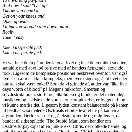
To a working payphone
And now I said "Get up"
I know you heard it
Get on your knees and
Open up wide
I think you should calm down, man
Really
Take it easy
Like a desperate fuck
Like a desperate fuck”
Vi var hele tiden på undersiden af livet og hele tiden midt i smerten,
samtidig med at vi lod os rive med af bandets fængende, støjende
rock. Ligesom de komplekse positioner beskrevet ovenfor, var også
nydelsen af musikken kompleks, men hvem siger også, at livet eller
kunsten skal være enkel? Som da vi grinede af, at der var ”like five
days worth of blood” på Megans mikrofon. Smerten og
selvdestruktionen, stofferne, alkoholen og blodet er det materiale,
musikken og i sidste ende vores koncertoplevelse, er bygget af, og
vi kunne mærke det. Ligesom lyden konstant balancerede på kanten
til feedback, så malede Osztrosits et billede af et liv på kanten af
afgrunden. Derfor var det også ekstra rørende og opløftende, da
bandet til sidst spillede ’The Stupid Man’, som handler om
Osztrosits’ psykopat af en junkie-eks, Chris, der dolkede hende, og
publikum satte i med et fælles ”Fuck you, Chris!”. At se smilet på