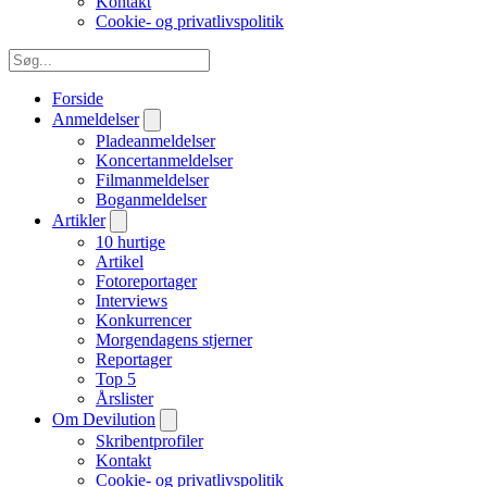
Kontakt
Cookie- og privatlivspolitik
Forside
Anmeldelser
Pladeanmeldelser
Koncertanmeldelser
Filmanmeldelser
Boganmeldelser
Artikler
10 hurtige
Artikel
Fotoreportager
Interviews
Konkurrencer
Morgendagens stjerner
Reportager
Top 5
Årslister
Om Devilution
Skribentprofiler
Kontakt
Cookie- og privatlivspolitik