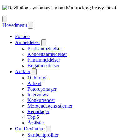
Hovedmenu
Forside
Anmeldelser
Pladeanmeldelser
Koncertanmeldelser
Filmanmeldelser
Boganmeldelser
Artikler
10 hurtige
Artikel
Fotoreportager
Interviews
Konkurrencer
Morgendagens stjerner
Reportager
Top 5
Årslister
Om Devilution
Skribentprofiler