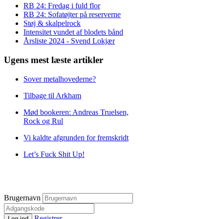
RB 24: Fredag i fuld flor
RB 24: Sofatøjter på reserverne
Støj & skalpelrock
Intensitet vundet af blodets bånd
Årsliste 2024 - Svend Lokjær
Ugens mest læste artikler
Sover metalhovederne?
Tilbage til Arkham
Mød bookeren: Andreas Truelsen,
Rock og Rul
Vi kaldte afgrunden for fremskridt
Let’s Fuck Shit Up!
Brugernavn
Registrer
Log ind