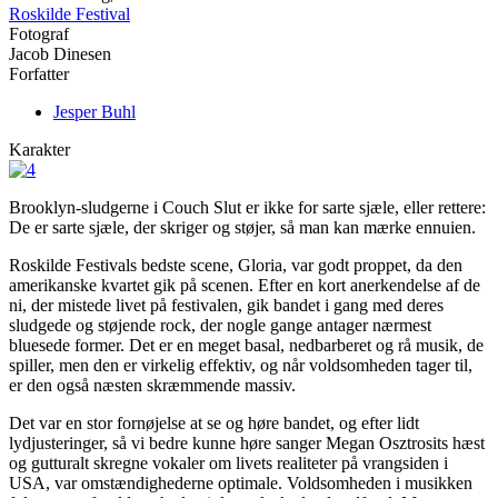
Roskilde Festival
Fotograf
Jacob Dinesen
Forfatter
Jesper Buhl
Karakter
Brooklyn-sludgerne i Couch Slut er ikke for sarte sjæle, eller rettere:
De er sarte sjæle, der skriger og støjer, så man kan mærke ennuien.
Roskilde Festivals bedste scene, Gloria, var godt proppet, da den
amerikanske kvartet gik på scenen. Efter en kort anerkendelse af de
ni, der mistede livet på festivalen, gik bandet i gang med deres
sludgede og støjende rock, der nogle gange antager nærmest
bluesede former. Det er en meget basal, nedbarberet og rå musik, de
spiller, men den er virkelig effektiv, og når voldsomheden tager til,
er den også næsten skræmmende massiv.
Det var en stor fornøjelse at se og høre bandet, og efter lidt
lydjusteringer, så vi bedre kunne høre sanger Megan Osztrosits hæst
og gutturalt skregne vokaler om livets realiteter på vrangsiden i
USA, var omstændighederne optimale. Voldsomheden i musikken