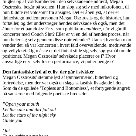
fulgtes op af voldsomheden i den selvskadende adfærd, Megan
Osztrosits, begår på scenen. Hun slog sig selv med mikrofonen, til
hun blødte ret voldsomt fra ansigtet. Det er åbenlyst, at der er
lighedstegn mellem personen Megan Osztrosits og de historier, hun
fortæller, og det understreger hendes selvskade så også, men det
åbner for et paradoks: Er vi som publikum
enablere
, når vi går til
koncerter med Couch Slut? Eller er vi en del af hendes proces, når
hun heler sig selv gennem disse optrædender? Uanset hvordan man
vender det, så var koncerten i hvert fald overvældende, medrivende
og vellykket. Og måske er det fint at stille sig selv spørgsmål om de
positioner, Megan Osztrosits’ selvskade placerer os i? Hvor
ansvarlige er vi selv for en performance, vi putter penge i?
Den fantastiske lyd af et liv, der går i stykker
Megan Osztrosits’ stemme lød af tømmermænd, bitterhed og
fortrydelse, men der var også en slags sakastisk livsglæde i den.
Som da de spillede ’Topless and Bottomless’, et forrygende angreb
på sanserne med følgende poetiske bredside:
”Open your mouth
Let the cum and dirt fall out
Let the stars of the night sky
Guide you
Out