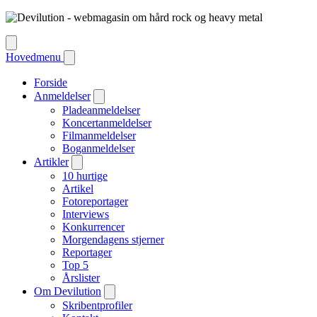
Hovedmenu
Forside
Anmeldelser
Pladeanmeldelser
Koncertanmeldelser
Filmanmeldelser
Boganmeldelser
Artikler
10 hurtige
Artikel
Fotoreportager
Interviews
Konkurrencer
Morgendagens stjerner
Reportager
Top 5
Årslister
Om Devilution
Skribentprofiler