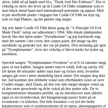
skive, fuldt ud på højde med bl.a. ”Dusk And Her Embrace”. Her er
virkelig en skive der lever op til Cradle Of Filths omdømme som et
stort black metal band med internationalt potentiale og appeal. Med
et par skuffende plader i bagagen har Cradle Of Filth nu rejst sig
som en fugl Phønix, og det glæder mig meget.
Jeg selv hørte Cradle Of Filth første gang da "A Principle Of Evil
Made Flesh" netop var udkommet i 1994. Min lokale pladepusher
havde fået den hjem under "Nyindkomne" og jeg forelskede mig
med det samme i det cover, den corpse-paint, det image og den
storslåede og groteske lyd, der var på pladen. Den stemning går igen
på "Nymphetamine", hvor der virkelig er blevet kælet for lyden og
musikken.
Specielt sangen "Nymphetamine Overdose" er et 9.14 minutter langt
opus af stor kaliber. Sangen starter med et solidt, fedt og catchy riff.
De første 40 sekunder sidder man bare og rocker med, hvorefter
sangen går over i mere almindelig black metal. Det stopper dog ikke
her. Ind kommer den dobbelte vokal som efterhånden synes at være
Cradles image, med Danis, på den ene side meget skingre vokal og
så den mere growlende og dybe vokal på den anden side. De to
komplementerer hinanden perfekt, og nu introducerer man således
også en ren kvindevokal, der klangmæssigt passer bedst på en
kvindesolo i et kirkekor. Det hele forankres i en lyd der bedst
karakteriseres som et symfoniorkester til en opera, akkompagneret af