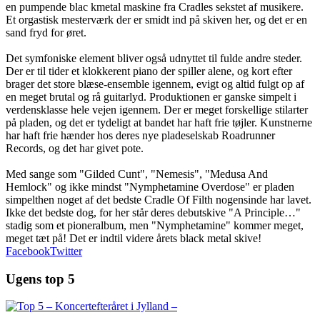
en pumpende blac kmetal maskine fra Cradles sekstet af musikere.
Et orgastisk mesterværk der er smidt ind på skiven her, og det er en
sand fryd for øret.
Det symfoniske element bliver også udnyttet til fulde andre steder.
Der er til tider et klokkerent piano der spiller alene, og kort efter
brager det store blæse-ensemble igennem, evigt og altid fulgt op af
en meget brutal og rå guitarlyd. Produktionen er ganske simpelt i
verdensklasse hele vejen igennem. Der er meget forskellige stilarter
på pladen, og det er tydeligt at bandet har haft frie tøjler. Kunstnerne
har haft frie hænder hos deres nye pladeselskab Roadrunner
Records, og det har givet pote.
Med sange som "Gilded Cunt", "Nemesis", "Medusa And
Hemlock" og ikke mindst "Nymphetamine Overdose" er pladen
simpelthen noget af det bedste Cradle Of Filth nogensinde har lavet.
Ikke det bedste dog, for her står deres debutskive "A Principle…"
stadig som et pioneralbum, men "Nymphetamine" kommer meget,
meget tæt på! Det er indtil videre årets black metal skive!
Facebook
Twitter
Ugens top 5