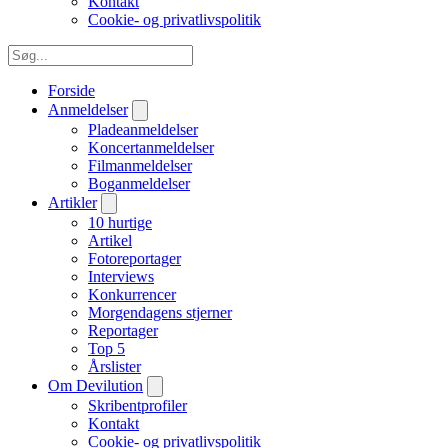
Kontakt
Cookie- og privatlivspolitik
Forside
Anmeldelser
Pladeanmeldelser
Koncertanmeldelser
Filmanmeldelser
Boganmeldelser
Artikler
10 hurtige
Artikel
Fotoreportager
Interviews
Konkurrencer
Morgendagens stjerner
Reportager
Top 5
Årslister
Om Devilution
Skribentprofiler
Kontakt
Cookie- og privatlivspolitik