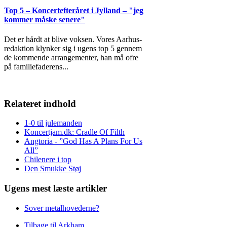
Top 5 – Koncertefteråret i Jylland – "jeg
kommer måske senere"
Det er hårdt at blive voksen. Vores Aarhus-
redaktion klynker sig i ugens top 5 gennem
de kommende arrangementer, han må ofre
på familiefaderens
...
Relateret indhold
1-0 til julemanden
Koncertjam.dk: Cradle Of Filth
Angtoria - ”God Has A Plans For Us
All”
Chilenere i top
Den Smukke Støj
Ugens mest læste artikler
Sover metalhovederne?
Tilbage til Arkham