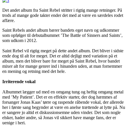
Det andet album fra Saint Rebel stritter i rigtig mange retninger. På
trods af mange gode takter ender det med at være en særdeles rodet
affære.
Saint Rebels andet album bærer bandets eget navn og udkommer
som opfølger til debutalbummet ’The Battle of Sinners and Saints’,
som udkom i 2012.
Saint Rebel vil rigtig meget på dette andet album. Det bliver i sidste
ende dog til alt for meget. Det er altid dejligt med variation på et
album, men det bliver bare for meget på Saint Rebel, hvor bandet
mixer alt for mange genrer ind i hinanden uden, at man fornemmer
en mening og retning med det hele.
Irriterende vokal
Albummet lægger ud med en omgang tung og heftig omgang metal
med ’My Patient’. Det er en effektiv starter, der dog hæmmes af
forsanger Jonas Kaas’ tørre og raspende råbende vokal, der allerede
her i første sang begynder at være en anelse trættende at lytte på. Nu
er sangere jo altid et diskussionsemne uden vinder. Det som nogle
elsker, hader andre, så Jonas vil sikkert have mange fans, der er
uenige i heri.