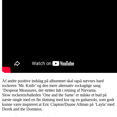
Af andre positive indslag på albummet skal også nævnes hard
rockeren ’Mr. Knife’ og den mere alternativ rockagtige sang
’Desperat Meassures, der stritter lidt i retning af Nirvarna.
Slow rockeren/balleden ’One and the Same’ er måske et bud på
næste single med en fin slutning med kor og en guitarsolo, som godt
kunne være inspireret at Eric Clapton/Duane Allman på ’Layla’ med
Derek and the Dominos.