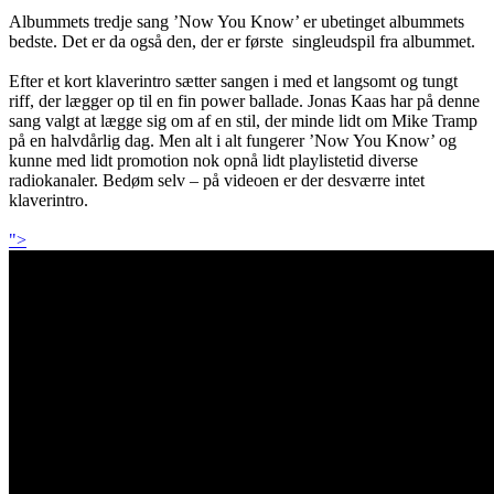
Albummets tredje sang ’Now You Know’ er ubetinget albummets
bedste. Det er da også den, der er første singleudspil fra albummet.
Efter et kort klaverintro sætter sangen i med et langsomt og tungt
riff, der lægger op til en fin power ballade. Jonas Kaas har på denne
sang valgt at lægge sig om af en stil, der minde lidt om Mike Tramp
på en halvdårlig dag. Men alt i alt fungerer ’Now You Know’ og
kunne med lidt promotion nok opnå lidt playlistetid diverse
radiokanaler. Bedøm selv – på videoen er der desværre intet
klaverintro.
">