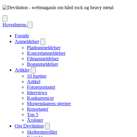
Hovedmenu
Forside
Anmeldelser
Pladeanmeldelser
Koncertanmeldelser
Filmanmeldelser
Boganmeldelser
Artikler
10 hurtige
Artikel
Fotoreportager
Interviews
Konkurrencer
Morgendagens stjerner
Reportager
Top 5
Årslister
Om Devilution
Skribentprofiler