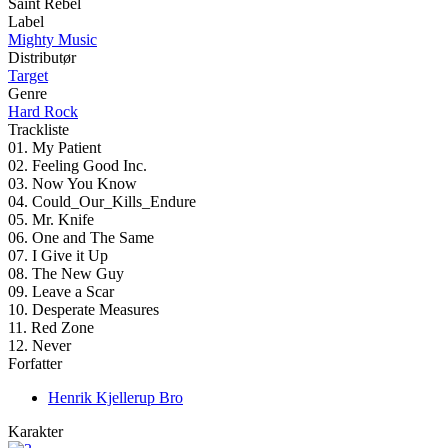
Saint Rebel
Label
Mighty Music
Distributør
Target
Genre
Hard Rock
Trackliste
01. My Patient
02. Feeling Good Inc.
03. Now You Know
04. Could_Our_Kills_Endure
05. Mr. Knife
06. One and The Same
07. I Give it Up
08. The New Guy
09. Leave a Scar
10. Desperate Measures
11. Red Zone
12. Never
Forfatter
Henrik Kjellerup Bro
Karakter