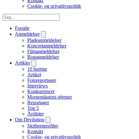
Kontakt
Cookie- og privatlivspolitik
Forside
Anmeldelser
Pladeanmeldelser
Koncertanmeldelser
Filmanmeldelser
Boganmeldelser
Artikler
10 hurtige
Artikel
Fotoreportager
Interviews
Konkurrencer
Morgendagens stjerner
Reportager
Top 5
Årslister
Om Devilution
Skribentprofiler
Kontakt
Cookie- og privatlivspolitik