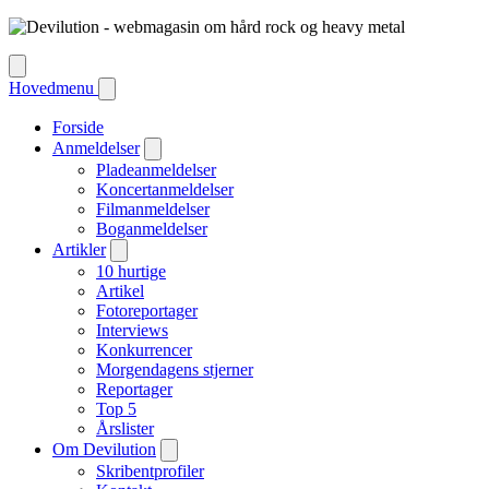
Hovedmenu
Forside
Anmeldelser
Pladeanmeldelser
Koncertanmeldelser
Filmanmeldelser
Boganmeldelser
Artikler
10 hurtige
Artikel
Fotoreportager
Interviews
Konkurrencer
Morgendagens stjerner
Reportager
Top 5
Årslister
Om Devilution
Skribentprofiler