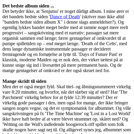
Det bedste album siden ...
Det betyder ikke, at 'Senjutsu' er noget dårligt album. I mine ører er
det bandets bedste siden '
Dance of Death
' (skriver man ikke altid
"bandets bedste siden album X" i denne slags anmeldelser?). Og
egentlig lykkes bandet meget bedre med at ramme noget mere reelt
progressivt – sangskrivning med et narrativ; passager sat mere
organisk sammen end længe; færre gentagelser af omkvædet til at
pumpe spilletiden op – end meget længe. 'Death of the Celts', med
dens lange dynamiske instrumentale passager er decideret
fremragende og en fornøjelse at lytte til. 'Days of Future Past' er
klassisk, moderne Maiden og er nok den, der virker tættest på at
kunne snige sig ind i livesættet på mere permanent basis. Og de
mange gentagelser af omkvæd er der også skruet ned for.
Mange skridt til siden
Men der er også meget fyld. Skal titel- og åbningsnummeret virkelig
vare 8:20 minutter, og hvorfor, når det slæber sig af sted? Har 'The
Parchment' virkelig behov for at fylde 12:39 minutter? Der er
virkelig gode passager i den, men også for mange, der ikke bringer
sangen nogen vegne, og det er symptomatisk for albummet. Og ville
sangskrivningen på fx 'The Time Machine' og 'Lost in a Lost World'
ikke have haft bedre af at være blevet strammet op, skåret ned? Og
'Writing on the Wall's indledende boogierock-riff spillet som folk
skulle nogen have sagt nej til. Og alligevel synes jeg, albummet som