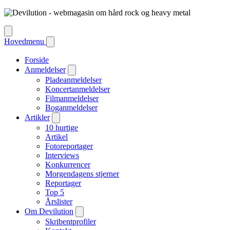
Hovedmenu
Forside
Anmeldelser
Pladeanmeldelser
Koncertanmeldelser
Filmanmeldelser
Boganmeldelser
Artikler
10 hurtige
Artikel
Fotoreportager
Interviews
Konkurrencer
Morgendagens stjerner
Reportager
Top 5
Årslister
Om Devilution
Skribentprofiler