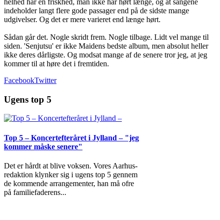
helhed har en friskhed, man ikke har hørt længe, og at sangene
indeholder langt flere gode passager end på de sidste mange
udgivelser. Og det er mere varieret end længe hørt.
Sådan går det. Nogle skridt frem. Nogle tilbage. Lidt vel mange til
siden. 'Senjutsu' er ikke Maidens bedste album, men absolut heller
ikke deres dårligste. Og modsat mange af de senere tror jeg, at jeg
kommer til at høre det i fremtiden.
Facebook
Twitter
Ugens top 5
Top 5 – Koncertefteråret i Jylland – "jeg
kommer måske senere"
Det er hårdt at blive voksen. Vores Aarhus-
redaktion klynker sig i ugens top 5 gennem
de kommende arrangementer, han må ofre
på familiefaderens
...