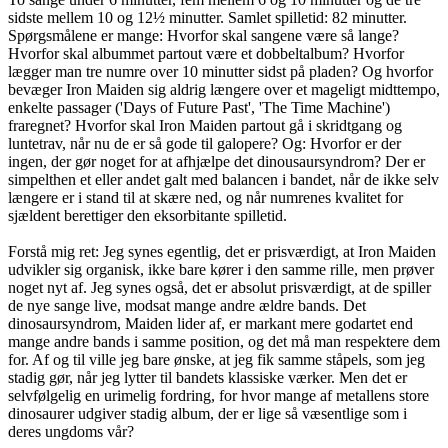
sidste mellem 10 og 12½ minutter. Samlet spilletid: 82 minutter.
Spørgsmålene er mange: Hvorfor skal sangene være så lange?
Hvorfor skal albummet partout være et dobbeltalbum? Hvorfor
lægger man tre numre over 10 minutter sidst på pladen? Og hvorfor
bevæger Iron Maiden sig aldrig længere over et mageligt midttempo,
enkelte passager ('Days of Future Past', 'The Time Machine')
fraregnet? Hvorfor skal Iron Maiden partout gå i skridtgang og
luntetrav, når nu de er så gode til galopere? Og: Hvorfor er der
ingen, der gør noget for at afhjælpe det dinousaursyndrom? Der er
simpelthen et eller andet galt med balancen i bandet, når de ikke selv
længere er i stand til at skære ned, og når numrenes kvalitet for
sjældent berettiger den eksorbitante spilletid.
Forstå mig ret: Jeg synes egentlig, det er prisværdigt, at Iron Maiden
udvikler sig organisk, ikke bare kører i den samme rille, men prøver
noget nyt af. Jeg synes også, det er absolut prisværdigt, at de spiller
de nye sange live, modsat mange andre ældre bands. Det
dinosaursyndrom, Maiden lider af, er markant mere godartet end
mange andre bands i samme position, og det må man respektere dem
for. Af og til ville jeg bare ønske, at jeg fik samme ståpels, som jeg
stadig gør, når jeg lytter til bandets klassiske værker. Men det er
selvfølgelig en urimelig fordring, for hvor mange af metallens store
dinosaurer udgiver stadig album, der er lige så væsentlige som i
deres ungdoms vår?