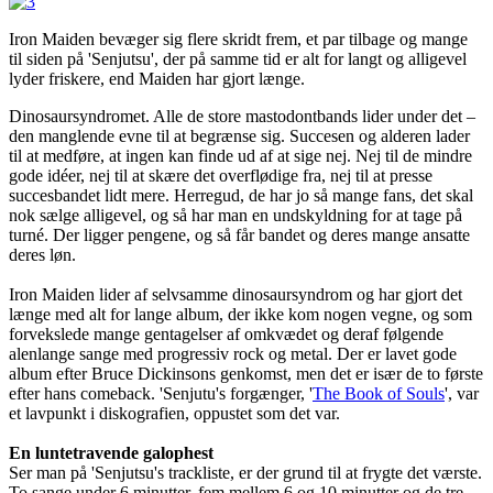
Iron Maiden bevæger sig flere skridt frem, et par tilbage og mange
til siden på 'Senjutsu', der på samme tid er alt for langt og alligevel
lyder friskere, end Maiden har gjort længe.
Dinosaursyndromet. Alle de store mastodontbands lider under det –
den manglende evne til at begrænse sig. Succesen og alderen lader
til at medføre, at ingen kan finde ud af at sige nej. Nej til de mindre
gode idéer, nej til at skære det overflødige fra, nej til at presse
succesbandet lidt mere. Herregud, de har jo så mange fans, det skal
nok sælge alligevel, og så har man en undskyldning for at tage på
turné. Der ligger pengene, og så får bandet og deres mange ansatte
deres løn.
Iron Maiden lider af selvsamme dinosaursyndrom og har gjort det
længe med alt for lange album, der ikke kom nogen vegne, og som
forvekslede mange gentagelser af omkvædet og deraf følgende
alenlange sange med progressiv rock og metal. Der er lavet gode
album efter Bruce Dickinsons genkomst, men det er især de to første
efter hans comeback. 'Senjutu's forgænger, '
The Book of Souls
', var
et lavpunkt i diskografien, oppustet som det var.
En luntetravende galophest
Ser man på 'Senjutsu's trackliste, er der grund til at frygte det værste.
To sange under 6 minutter, fem mellem 6 og 10 minutter og de tre