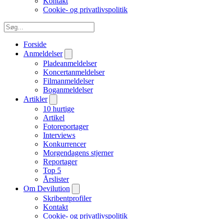
Kontakt
Cookie- og privatlivspolitik
Forside
Anmeldelser
Pladeanmeldelser
Koncertanmeldelser
Filmanmeldelser
Boganmeldelser
Artikler
10 hurtige
Artikel
Fotoreportager
Interviews
Konkurrencer
Morgendagens stjerner
Reportager
Top 5
Årslister
Om Devilution
Skribentprofiler
Kontakt
Cookie- og privatlivspolitik