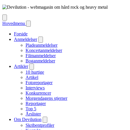
Hovedmenu
Forside
Anmeldelser
Pladeanmeldelser
Koncertanmeldelser
Filmanmeldelser
Boganmeldelser
Artikler
10 hurtige
Artikel
Fotoreportager
Interviews
Konkurrencer
Morgendagens stjerner
Reportager
Top 5
Årslister
Om Devilution
Skribentprofiler