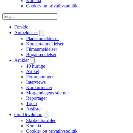
Kontakt
Cookie- og privatlivspolitik
Forside
Anmeldelser
Pladeanmeldelser
Koncertanmeldelser
Filmanmeldelser
Boganmeldelser
Artikler
10 hurtige
Artikel
Fotoreportager
Interviews
Konkurrencer
Morgendagens stjerner
Reportager
Top 5
Årslister
Om Devilution
Skribentprofiler
Kontakt
Cookie- og privatlivspolitik