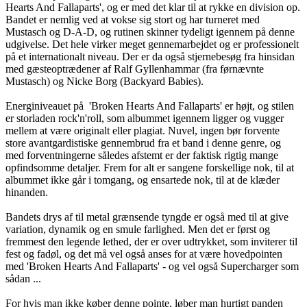
Hearts And Fallaparts', og er med det klar til at rykke en division op.
Bandet er nemlig ved at vokse sig stort og har turneret med
Mustasch og D-A-D, og rutinen skinner tydeligt igennem på denne
udgivelse. Det hele virker meget gennemarbejdet og er professionelt
på et internationalt niveau. Der er da også stjernebesøg fra hinsidan
med gæsteoptrædener af Ralf Gyllenhammar (fra førnævnte
Mustasch) og Nicke Borg (Backyard Babies).
Energiniveauet på 'Broken Hearts And Fallaparts' er højt, og stilen
er storladen rock'n'roll, som albummet igennem ligger og vugger
mellem at være originalt eller plagiat. Nuvel, ingen bør forvente
store avantgardistiske gennembrud fra et band i denne genre, og
med forventningerne således afstemt er der faktisk rigtig mange
opfindsomme detaljer. Frem for alt er sangene forskellige nok, til at
albummet ikke går i tomgang, og ensartede nok, til at de klæder
hinanden.
Bandets drys af til metal grænsende tyngde er også med til at give
variation, dynamik og en smule farlighed. Men det er først og
fremmest den legende lethed, der er over udtrykket, som inviterer til
fest og fadøl, og det må vel også anses for at være hovedpointen
med 'Broken Hearts And Fallaparts' - og vel også Supercharger som
sådan ...
For hvis man ikke køber denne pointe, løber man hurtigt panden