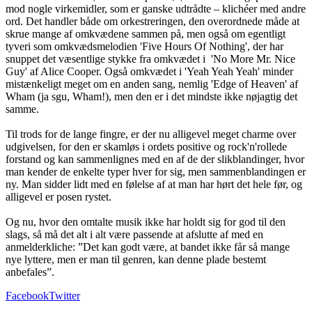
mod nogle virkemidler, som er ganske udtrådte – klichéer med andre
ord. Det handler både om orkestreringen, den overordnede måde at
skrue mange af omkvædene sammen på, men også om egentligt
tyveri som omkvædsmelodien 'Five Hours Of Nothing', der har
snuppet det væsentlige stykke fra omkvædet i 'No More Mr. Nice
Guy' af Alice Cooper. Også omkvædet i 'Yeah Yeah Yeah' minder
mistænkeligt meget om en anden sang, nemlig 'Edge of Heaven' af
Wham (ja sgu, Wham!), men den er i det mindste ikke nøjagtig det
samme.
Til trods for de lange fingre, er der nu alligevel meget charme over
udgivelsen, for den er skamløs i ordets positive og rock'n'rollede
forstand og kan sammenlignes med en af de der slikblandinger, hvor
man kender de enkelte typer hver for sig, men sammenblandingen er
ny. Man sidder lidt med en følelse af at man har hørt det hele før, og
alligevel er posen rystet.
Og nu, hvor den omtalte musik ikke har holdt sig for god til den
slags, så må det alt i alt være passende at afslutte af med en
anmelderkliche: ”Det kan godt være, at bandet ikke får så mange
nye lyttere, men er man til genren, kan denne plade bestemt
anbefales”.
Facebook
Twitter