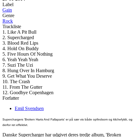
Label
Gain
Genre
Rock
Trackliste
1. Like A Pit Bull
2. Supercharged
3. Blood Red Lips
4. Hold On Buddy
5. Five Hours Of Nothing
6. Yeah Yeah Yeah
7. Suzi The Uzi
8. Hung Over In Hamburg
9. Get What You Deserve
10. The Crash
11. From The Gutter
12. Goodbye Copenhagen
Forfatter
Emil Svendsen
Superchargers 'Broken Harts And Fallaparts' er på sær vis både opfindsom og klichefyldt, og
derfor ret effektivt.
Danske Supercharger har udgivet deres tredje album, 'Broken