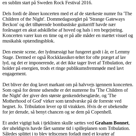
en sublim start på Sweden Rock Festival 2016.
Dels fordi de åbner koncerten med et af de stærkeste numre fra 'The
Children of the Night'. Dommedagsorglet på 'Strange Gateways
Beckon' og det tilhørende bombastiske guitarriff havde nær
forårsaget en akut adskillelse af hoved og hals i ren begejstring.
Koncerten varer kun en time og er på alle måder en mættet visuel og
musikalsk optændingsblok.
Den eneste scene, der lydmæssigt har fungeret godt i år, er Lemmy
Stage. Dermed er også Rockklassiker-teltet for ofte præget af lav
lyd, og det er imponerende, at det ikke tager livet af Tribulation, der
holder på energien, trods et ringe publikumsfremmøde med lavt
engagement.
Det bliver der dog lavet markant om på halvvejs igennem koncerten.
Som også for denne udsendte er det numrene fra 'The Children of
the Night' der giver den største genkendelsesglæde, og 'The
Motherhood of God' virker som tændvæske på de forreste ved
hegnet. Jo. Tribulation lever op til virakken. Hvis de er ubekendte
for jer derude, så benyt chancen og se dem på Copenhell.
Et andet vigtigt hak i tjeklisten skulle sættes ved
Graham Bonnet
,
der uheldigvis havde fået samme tid i spilleplanen som Tribulation.
Således splittet i to blev teltscenen forladt med et kvarter af