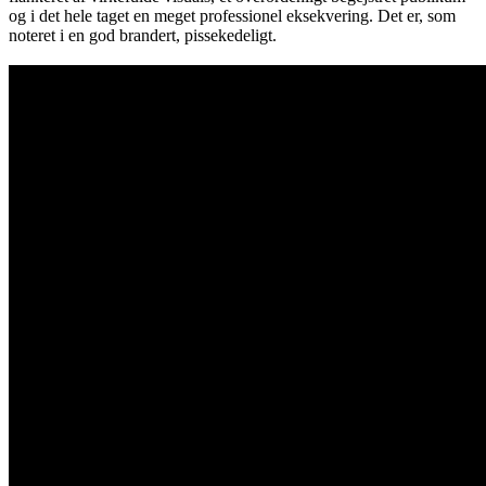
og i det hele taget en meget professionel eksekvering. Det er, som
noteret i en god brandert, pissekedeligt.