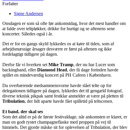
Forfatter
Signe Andersen
Onsdagen er som så ofte før ankomstdag, hvor det mest handler om
at falde over teltpløkker, drikke for hurtigt og se aftenens sene
koncerter. Således også i år.
Det er for en gangs skyld lykkedes os at køre til tiden, som af
arbejdsmæssige årsager desværre er først på aftenen og ikke
fordelagtigt tidligere på dagen.
Derfor får vi hverken set
Mike Tramp
, der nu har Lucer som
backingband, eller
Diamond Head
, der få dage forinden havde
spillet en mindeværdig koncert på PH Cafeen i København.
Da overbærende medsammensvorne havde slået telte op for
delegationen tidligere på dagen, lykkedes det til gengæld fotograf,
diverse teknisk pikpak samt festklar anmelder at være på pletten til
Tribulation
, der lidt aparte havde fået spilletid på teltscenen.
Et band. der skal ses
Som det altid er på de første festivaldage, når ankomsten er klaret, er
man en godt rystet champagneflaske med proppen på vej til
himmels. Det gjorde måske sit for oplevelsen af Tribulation, der blev