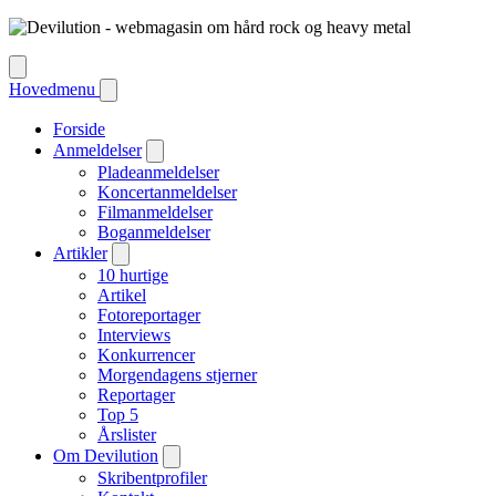
Hovedmenu
Forside
Anmeldelser
Pladeanmeldelser
Koncertanmeldelser
Filmanmeldelser
Boganmeldelser
Artikler
10 hurtige
Artikel
Fotoreportager
Interviews
Konkurrencer
Morgendagens stjerner
Reportager
Top 5
Årslister
Om Devilution
Skribentprofiler