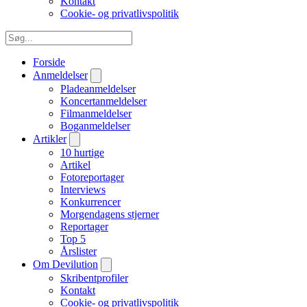
Kontakt
Cookie- og privatlivspolitik
Forside
Anmeldelser
Pladeanmeldelser
Koncertanmeldelser
Filmanmeldelser
Boganmeldelser
Artikler
10 hurtige
Artikel
Fotoreportager
Interviews
Konkurrencer
Morgendagens stjerner
Reportager
Top 5
Årslister
Om Devilution
Skribentprofiler
Kontakt
Cookie- og privatlivspolitik