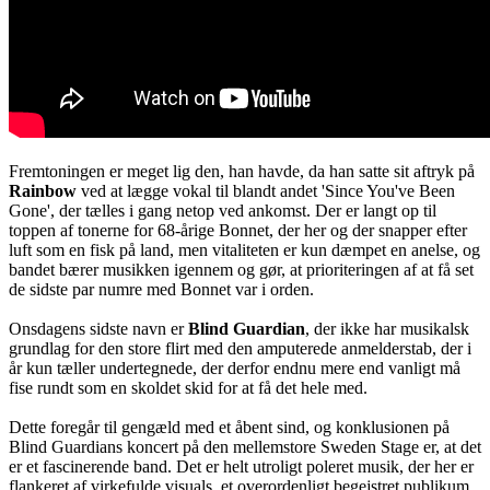
Fremtoningen er meget lig den, han havde, da han satte sit aftryk på
Rainbow
ved at lægge vokal til blandt andet 'Since You've Been
Gone', der tælles i gang netop ved ankomst. Der er langt op til
toppen af tonerne for 68-årige Bonnet, der her og der snapper efter
luft som en fisk på land, men vitaliteten er kun dæmpet en anelse, og
bandet bærer musikken igennem og gør, at prioriteringen af at få set
de sidste par numre med Bonnet var i orden.
Onsdagens sidste navn er
Blind Guardian
, der ikke har musikalsk
grundlag for den store flirt med den amputerede anmelderstab, der i
år kun tæller undertegnede, der derfor endnu mere end vanligt må
fise rundt som en skoldet skid for at få det hele med.
Dette foregår til gengæld med et åbent sind, og konklusionen på
Blind Guardians koncert på den mellemstore Sweden Stage er, at det
er et fascinerende band. Det er helt utroligt poleret musik, der her er
flankeret af virkefulde visuals, et overordenligt begejstret publikum