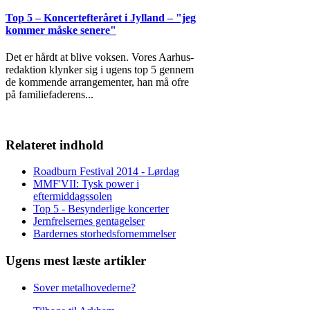
Top 5 – Koncertefteråret i Jylland – "jeg
kommer måske senere"
Det er hårdt at blive voksen. Vores Aarhus-
redaktion klynker sig i ugens top 5 gennem
de kommende arrangementer, han må ofre
på familiefaderens
...
Relateret indhold
Roadburn Festival 2014 - Lørdag
MMF'VII: Tysk power i
eftermiddagssolen
Top 5 - Besynderlige koncerter
Jernfrelsernes gentagelser
Bardernes storhedsfornemmelser
Ugens mest læste artikler
Sover metalhovederne?