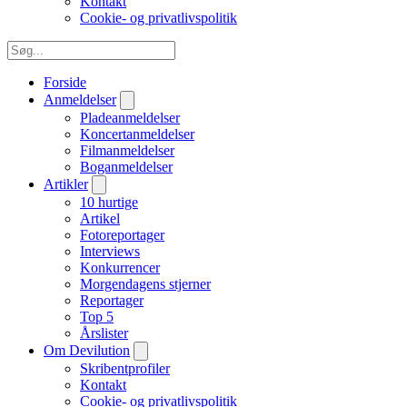
Kontakt
Cookie- og privatlivspolitik
Forside
Anmeldelser
Pladeanmeldelser
Koncertanmeldelser
Filmanmeldelser
Boganmeldelser
Artikler
10 hurtige
Artikel
Fotoreportager
Interviews
Konkurrencer
Morgendagens stjerner
Reportager
Top 5
Årslister
Om Devilution
Skribentprofiler
Kontakt
Cookie- og privatlivspolitik