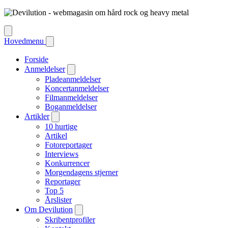
Hovedmenu
Forside
Anmeldelser
Pladeanmeldelser
Koncertanmeldelser
Filmanmeldelser
Boganmeldelser
Artikler
10 hurtige
Artikel
Fotoreportager
Interviews
Konkurrencer
Morgendagens stjerner
Reportager
Top 5
Årslister
Om Devilution
Skribentprofiler