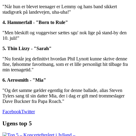
"Når hun er blevet teenager er Lemmy og hans band sikkert
stadigvæk på landevejen, uha-uha!"
4. Hammerfall - "Born to Rule"
"Men bleskift og vuggeviser sættes sgu' nok lige på stand-by den
10. juli!"
5. Thin Lizzy - "Sarah"
"Nu forstår jeg definitivt hvordan Phil Lynott kunne skrive denne
fine, følsomme favoritsang, som er et lille personligt hit tilbage fra
min teenagetid."
6. Aerosmith - "Mia"
"Og det samme gælder egentlig for denne ballade, alias Steven
Tylers sang til sin datter Mia, der i dag er gift med trommeslager
Dave Buckner fra Papa Roach."
Facebook
Twitter
Ugens top 5