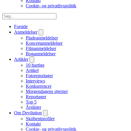
Kontakt
Cookie- og privatlivspolitik
Forside
Anmeldelser
Pladeanmeldelser
Koncertanmeldelser
Filmanmeldelser
Boganmeldelser
Artikler
10 hurtige
Artikel
Fotoreportager
Interviews
Konkurrencer
Morgendagens stjerner
Reportager
Top 5
Årslister
Om Devilution
Skribentprofiler
Kontakt
Cookie- og privatlivspolitik