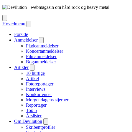
Hovedmenu
Forside
Anmeldelser
Pladeanmeldelser
Koncertanmeldelser
Filmanmeldelser
Boganmeldelser
Artikler
10 hurtige
Artikel
Fotoreportager
Interviews
Konkurrencer
Morgendagens stjerner
Reportager
Top 5
Årslister
Om Devilution
Skribentprofiler