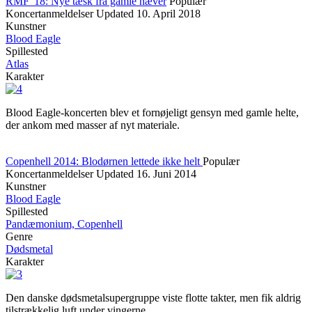
RMF '18: Nye tæsk fra gamle næver
Populær
Koncertanmeldelser
Updated
10. April 2018
Kunstner
Blood Eagle
Spillested
Atlas
Karakter
Blood Eagle-koncerten blev et fornøjeligt gensyn med gamle helte,
der ankom med masser af nyt materiale.
Copenhell 2014: Blodørnen lettede ikke helt
Populær
Koncertanmeldelser
Updated
16. Juni 2014
Kunstner
Blood Eagle
Spillested
Pandæmonium, Copenhell
Genre
Dødsmetal
Karakter
Den danske dødsmetalsupergruppe viste flotte takter, men fik aldrig
tilstrækkelig luft under vingerne