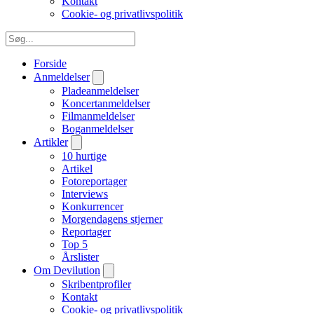
Kontakt
Cookie- og privatlivspolitik
Forside
Anmeldelser
Pladeanmeldelser
Koncertanmeldelser
Filmanmeldelser
Boganmeldelser
Artikler
10 hurtige
Artikel
Fotoreportager
Interviews
Konkurrencer
Morgendagens stjerner
Reportager
Top 5
Årslister
Om Devilution
Skribentprofiler
Kontakt
Cookie- og privatlivspolitik