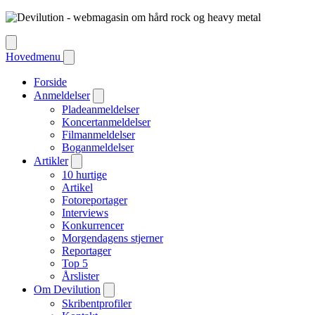
Hovedmenu
Forside
Anmeldelser
Pladeanmeldelser
Koncertanmeldelser
Filmanmeldelser
Boganmeldelser
Artikler
10 hurtige
Artikel
Fotoreportager
Interviews
Konkurrencer
Morgendagens stjerner
Reportager
Top 5
Årslister
Om Devilution
Skribentprofiler