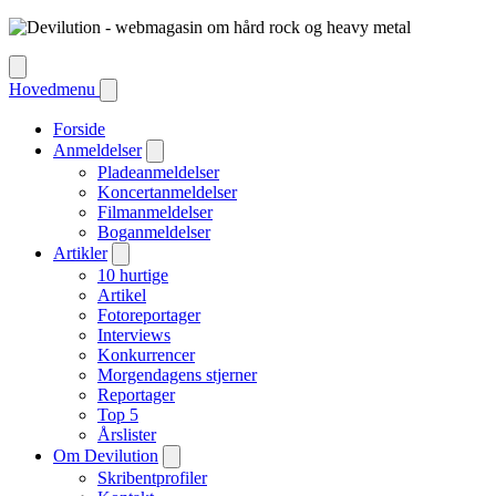
Hovedmenu
Forside
Anmeldelser
Pladeanmeldelser
Koncertanmeldelser
Filmanmeldelser
Boganmeldelser
Artikler
10 hurtige
Artikel
Fotoreportager
Interviews
Konkurrencer
Morgendagens stjerner
Reportager
Top 5
Årslister
Om Devilution
Skribentprofiler