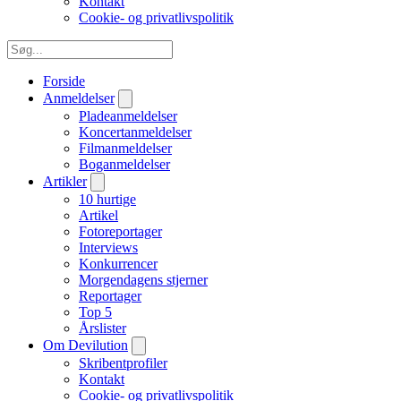
Kontakt
Cookie- og privatlivspolitik
Forside
Anmeldelser
Pladeanmeldelser
Koncertanmeldelser
Filmanmeldelser
Boganmeldelser
Artikler
10 hurtige
Artikel
Fotoreportager
Interviews
Konkurrencer
Morgendagens stjerner
Reportager
Top 5
Årslister
Om Devilution
Skribentprofiler
Kontakt
Cookie- og privatlivspolitik