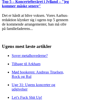
Top 5 – Koncertefteråret i Jylland – "jeg
kommer måske senere"
Det er hårdt at blive voksen. Vores Aarhus-
redaktion klynker sig i ugens top 5 gennem
de kommende arrangementer, han må ofre
på familiefaderens
...
Ugens mest læste artikler
Sover metalhovederne?
Tilbage til Arkham
Mød bookeren: Andreas Truelsen,
Rock og Rul
Uge 31: Ugens koncerter og
udgivelser
Let’s Fuck Shit Up!