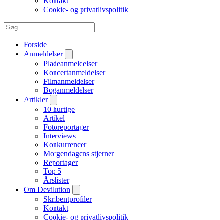
Kontakt
Cookie- og privatlivspolitik
Forside
Anmeldelser
Pladeanmeldelser
Koncertanmeldelser
Filmanmeldelser
Boganmeldelser
Artikler
10 hurtige
Artikel
Fotoreportager
Interviews
Konkurrencer
Morgendagens stjerner
Reportager
Top 5
Årslister
Om Devilution
Skribentprofiler
Kontakt
Cookie- og privatlivspolitik