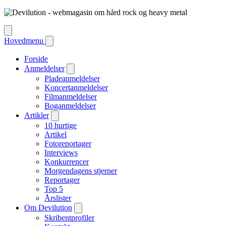
Hovedmenu
Forside
Anmeldelser
Pladeanmeldelser
Koncertanmeldelser
Filmanmeldelser
Boganmeldelser
Artikler
10 hurtige
Artikel
Fotoreportager
Interviews
Konkurrencer
Morgendagens stjerner
Reportager
Top 5
Årslister
Om Devilution
Skribentprofiler