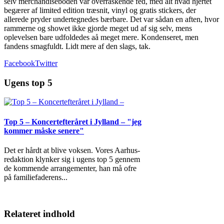
selv merchandiseboden var overraskende fed, med alt hvad hjertet
begærer af limited edition træsnit, vinyl og gratis stickers, der
allerede pryder undertegnedes bærbare. Det var sådan en aften, hvor
rammerne og showet ikke gjorde meget ud af sig selv, mens
oplevelsen bare udfoldedes aå meget mere. Kondenseret, men
fandens smagfuldt. Lidt mere af den slags, tak.
Facebook
Twitter
Ugens top 5
Top 5 – Koncertefteråret i Jylland – "jeg
kommer måske senere"
Det er hårdt at blive voksen. Vores Aarhus-
redaktion klynker sig i ugens top 5 gennem
de kommende arrangementer, han må ofre
på familiefaderens
...
Relateret indhold