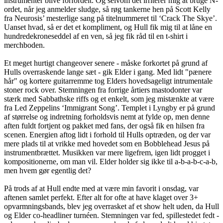
instrumenter blive forfordelt. Og selvom det irriterer mig at bruge N-
ordet, når jeg anmelder sludge, så røg tankerne hen på Scott Kelly
fra Neurosis’ mesterlige sang på titelnummeret til ‘Crack The Skye’.
Uanset hvad, så er det et kompliment, og Hull fik mig til at låne en
hundredekroneseddel af en ven, så jeg fik råd til en t-shirt i
merchboden.
Et meget hurtigt changeover senere - måske forkortet på grund af
Hulls overraskende lange sæt - gik Elder i gang. Med lidt "pænere
hår" og kortere guitarremme tog Elders hovedsageligt intrumentale
stoner rock over. Stemningen fra forrige årtiers mastodonter var
stærk med Sabbathske riffs og et enkelt, som jeg mistænkte at være
fra Led Zeppelins ‘Immigrant Song’. Templet i Lyngby er på grund
af størrelse og indretning forholdsvis nemt at fylde op, men denne
aften fuldt fortjent og pakket med fans, der også fik en hilsen fra
scenen. Energien aftog lidt i forhold til Hulls optræden, og der var
mere plads til at vrikke med hovedet som en Bobblehead Jesus på
instrumentbrættet. Musikken var mere ligefrem, igen lidt progget i
kompositionerne, om man vil. Elder holder sig ikke til a-b-a-b-c-a-b,
men hvem gør egentlig det?
På trods af at Hull endte med at være min favorit i onsdag, var
aftenen samlet perfekt. Efter alt for ofte at have klaget over 3+
opvarmningsbands, blev jeg overrasket af et show helt uden, da Hull
og Elder co-headliner turnéen. Stemningen var fed, spillestedet fedt -