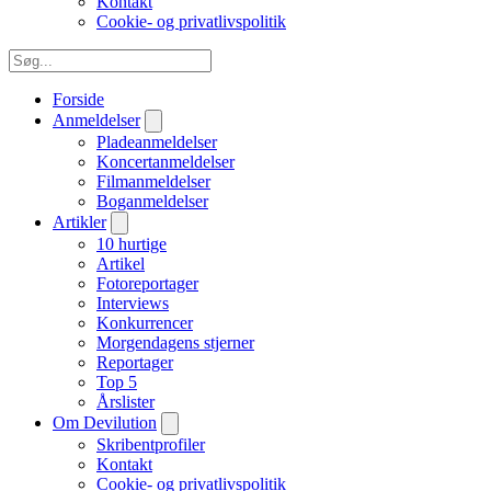
Kontakt
Cookie- og privatlivspolitik
Forside
Anmeldelser
Pladeanmeldelser
Koncertanmeldelser
Filmanmeldelser
Boganmeldelser
Artikler
10 hurtige
Artikel
Fotoreportager
Interviews
Konkurrencer
Morgendagens stjerner
Reportager
Top 5
Årslister
Om Devilution
Skribentprofiler
Kontakt
Cookie- og privatlivspolitik