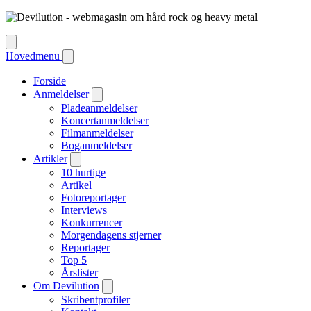
Hovedmenu
Forside
Anmeldelser
Pladeanmeldelser
Koncertanmeldelser
Filmanmeldelser
Boganmeldelser
Artikler
10 hurtige
Artikel
Fotoreportager
Interviews
Konkurrencer
Morgendagens stjerner
Reportager
Top 5
Årslister
Om Devilution
Skribentprofiler