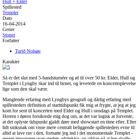
Hull + Elder
Spillested
Templet
Dato
16-04-2014
Genre
Stoner
Forfatter
Turið Nolsøe
Karakter
Så er det slut med 5-bandsturnéer og øl til over 50 kr. Elder, Hull og
Templet i Lyngby skar ind til benet, og leverede en koncertoplevelse
lige som den skal være.
Manglende erfaring med Lyngbys geografi og dårlig erfaring med
spillesteders definition af starttidspunkt fik mig at frygte, at jeg at jeg
kom for sent til koncerten med Elder og Hull i onsdags på Templet.
Herren i døren forsikrede mig dog om, at det var logisk at forvente,
at det oplyste tidspunkt gjaldt døre med showstart en time efter. Efter
lidt sniksnak om visse mere centralt beliggende spillesteders evne til
altid at lave rav i den, fortsatte jeg ind i det monumentale Templet -
meget imponeret over stedets arkitektur, og sikker på at her skulle