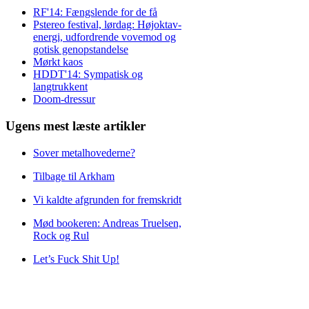
RF'14: Fængslende for de få
Pstereo festival, lørdag: Højoktav-
energi, udfordrende vovemod og
gotisk genopstandelse
Mørkt kaos
HDDT'14: Sympatisk og
langtrukkent
Doom-dressur
Ugens mest læste artikler
Sover metalhovederne?
Tilbage til Arkham
Vi kaldte afgrunden for fremskridt
Mød bookeren: Andreas Truelsen,
Rock og Rul
Let’s Fuck Shit Up!