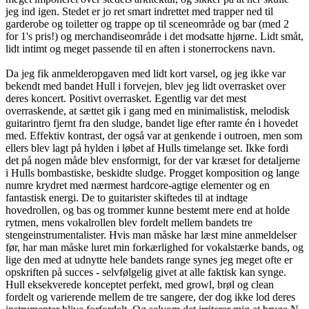
jeg ind igen. Stedet er jo ret smart indrettet med trapper ned til
garderobe og toiletter og trappe op til sceneområde og bar (med 2
for 1's pris!) og merchandiseområde i det modsatte hjørne. Lidt småt,
lidt intimt og meget passende til en aften i stonerrockens navn.
Da jeg fik anmelderopgaven med lidt kort varsel, og jeg ikke var
bekendt med bandet Hull i forvejen, blev jeg lidt overrasket over
deres koncert. Positivt overrasket. Egentlig var det mest
overraskende, at sættet gik i gang med en minimalistisk, melodisk
guitarintro fjernt fra den sludge, bandet lige efter ramte én i hovedet
med. Effektiv kontrast, der også var at genkende i outroen, men som
ellers blev lagt på hylden i løbet af Hulls timelange set. Ikke fordi
det på nogen måde blev ensformigt, for der var kræset for detaljerne
i Hulls bombastiske, beskidte sludge. Progget komposition og lange
numre krydret med nærmest hardcore-agtige elementer og en
fantastisk energi. De to guitarister skiftedes til at indtage
hovedrollen, og bas og trommer kunne bestemt mere end at holde
rytmen, mens vokalrollen blev fordelt mellem bandets tre
stengeinstrumentalister. Hvis man måske har læst mine anmeldelser
før, har man måske luret min forkærlighed for vokalstærke bands, og
lige den med at udnytte hele bandets range synes jeg meget ofte er
opskriften på succes - selvfølgelig givet at alle faktisk kan synge.
Hull eksekverede konceptet perfekt, med growl, brøl og clean
fordelt og varierende mellem de tre sangere, der dog ikke lod deres