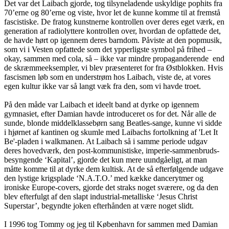
Det var det Laibach gjorde, tog tilsyneladende uskyldige pophits fra
70’erne og 80’erne og viste, hvor let de kunne komme til at fremstå
fascistiske. De fratog kunstnerne kontrollen over deres eget værk, en
generation af radiolyttere kontrollen over, hvordan de opfattede det,
de havde hørt op igennem deres barndom. Påviste at den popmusik,
som vi i Vesten opfattede som det ypperligste symbol på frihed –
okay, sammen med cola, så – ikke var mindre propaganderende end
de skræmmeeksempler, vi blev præsenteret for fra Østblokken. Hvis
fascismen løb som en understrøm hos Laibach, viste de, at vores
egen kultur ikke var så langt væk fra den, som vi havde troet.
På den måde var Laibach et ideelt band at dyrke op igennem
gymnasiet, efter Damian havde introduceret os for det. Når alle de
sunde, blonde middelklassebørn sang Beatles-sange, kunne vi sidde
i hjørnet af kantinen og skumle med Laibachs fortolkning af 'Let It
Be'-pladen i walkmanen. At Laibach så i samme periode udgav
deres hovedværk, den post-kommunistiske, imperie-sammenbruds-
besyngende ‘Kapital’, gjorde det kun mere uundgåeligt, at man
måtte komme til at dyrke dem kultisk. At de så efterfølgende udgave
den lystige krigsplade ‘N.A.T.O.’ med kække dancerytmer og
ironiske Europe-covers, gjorde det straks noget sværere, og da den
blev efterfulgt af den slapt industrial-metalliske ‘Jesus Christ
Superstar’, begyndte joken efterhånden at være noget slidt.
I 1996 tog Tommy og jeg til København for sammen med Damian