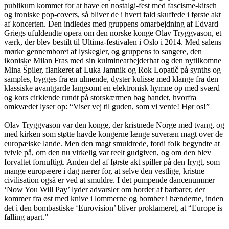
publikum kommet for at have en nostalgi-fest med fascisme-kitsch
og ironiske pop-covers, så bliver de i hvert fald skuffede i første akt
af koncerten. Den indledes med gruppens omarbejdning af Edvard
Griegs ufuldendte opera om den norske konge Olav Tryggvason, et
værk, der blev bestilt til Ultima-festivalen i Oslo i 2014. Med salens
mørke gennemboret af lyskegler, og gruppens to sangere, den
ikoniske Milan Fras med sin kulminearbejderhat og den nytilkomne
Mina Špiler, flankeret af Luka Jamnik og Rok Lopatič på synths og
samples, bygges fra en ulmende, dyster kulisse med klange fra den
klassiske avantgarde langsomt en elektronisk hymne op med sværd
og kors cirklende rundt på storskærmen bag bandet, hvorfra
omkvædet lyser op: “Viser vej til guden, som vi vente! Hør os!”
Olav Tryggvason var den konge, der kristnede Norge med tvang, og
med kirken som støtte havde kongerne længe suveræn magt over de
europæiske lande. Men den magt smuldrede, fordi folk begyndte at
tvivle på, om den nu virkelig var reelt gudgiven, og om den blev
forvaltet fornuftigt. Anden del af første akt spiller på den frygt, som
mange europæere i dag nærer for, at selve den vestlige, kristne
civilisation også er ved at smuldre. I det pumpende dancenummer
‘Now You Will Pay’ lyder advarsler om horder af barbarer, der
kommer fra øst med knive i lommerne og bomber i hænderne, inden
det i den bombastiske ‘Eurovision’ bliver proklameret, at “Europe is
falling apart.”