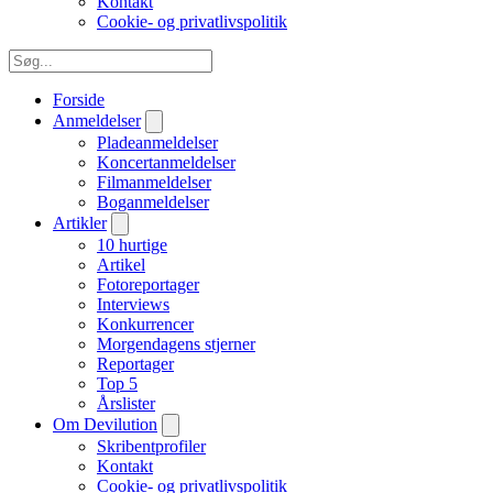
Kontakt
Cookie- og privatlivspolitik
Forside
Anmeldelser
Pladeanmeldelser
Koncertanmeldelser
Filmanmeldelser
Boganmeldelser
Artikler
10 hurtige
Artikel
Fotoreportager
Interviews
Konkurrencer
Morgendagens stjerner
Reportager
Top 5
Årslister
Om Devilution
Skribentprofiler
Kontakt
Cookie- og privatlivspolitik