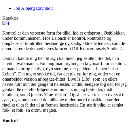
Jon Albjerg Ravnholt
Karakter
Kontrol er den ypperste form for tillid, lød et ordsprog i Østblokken
under kommunismen. Hos Laibach er kontrol, kontroltab og
omgåelse af kontrollen bestandige og stadig aktuelle temaer, som de
demonstrerede det ved deres koncert i DR Koncerthusets Studie 2.
Damian kaldte mig hen til sig i kantinen, jeg skulle høre det, han
havde i walkmanen. En tung marchrytme, en keyboard-hornsektion,
et mandskor og en dyb, dyb stemme, der gjaldede “Leben heisst
Leben”. Det tog et stykke tid, før det gik op for mig, at det var en
omarbejdet version af reggae-hittet ‘Live Is Life’, som jeg ellers
havde hørt min del gange til halfester. Endnu længere tog det, før jeg
genkendte det efterfølgende nummer, som jeg hørte der, midt i
kantinen, som Queens ‘One Vision’. Også her var teksten oversat til
tysk, og sammen med de militante undertoner i musikken var det
rigeligt til at få det til at fremstå fascistoidt. En stærk vilje, et samlet
folk, et folk, en drøm, magten.
Kontrol