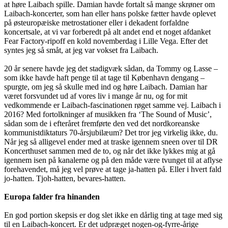
at høre Laibach spille. Damian havde fortalt så mange skrøner om
Laibach-koncerter, som han eller hans polske fætter havde oplevet
på østeuropæiske metrostationer eller i dekadent forfaldne
koncertsale, at vi var forberedt på alt andet end et noget afdanket
Fear Factory-ripoff en kold novemberdag i Lille Vega. Efter det
syntes jeg så småt, at jeg var vokset fra Laibach.
20 år senere havde jeg det stadigvæk sådan, da Tommy og Lasse –
som ikke havde haft penge til at tage til København dengang –
spurgte, om jeg så skulle med ind og høre Laibach. Damian har
været forsvundet ud af vores liv i mange år nu, og for mit
vedkommende er Laibach-fascinationen røget samme vej. Laibach i
2016? Med fortolkninger af musikken fra ‘The Sound of Music’,
sådan som de i efteråret fremførte den ved det nordkoreanske
kommunistdiktaturs 70-årsjubilæum? Det tror jeg virkelig ikke, du.
Når jeg så alligevel ender med at traske igennem sneen over til DR
Koncerthuset sammen med de to, og når det ikke lykkes mig at gå
igennem isen på kanalerne og på den måde være tvunget til at aflyse
forehavendet, må jeg vel prøve at tage ja-hatten på. Eller i hvert fald
jo-hatten. Tjoh-hatten, bevares-hatten.
Europa falder fra hinanden
En god portion skepsis er dog slet ikke en dårlig ting at tage med sig
til en Laibach-koncert. Er det udpræget nogen-og-fyrre-årige