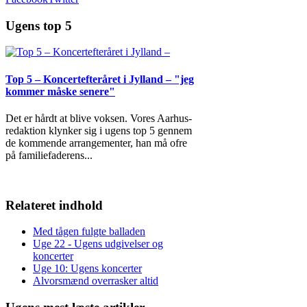
Ugens top 5
Top 5 – Koncertefteråret i Jylland – "jeg
kommer måske senere"
Det er hårdt at blive voksen. Vores Aarhus-
redaktion klynker sig i ugens top 5 gennem
de kommende arrangementer, han må ofre
på familiefaderens
...
Relateret indhold
Med tågen fulgte balladen
Uge 22 - Ugens udgivelser og
koncerter
Uge 10: Ugens koncerter
Alvorsmænd overrasker altid