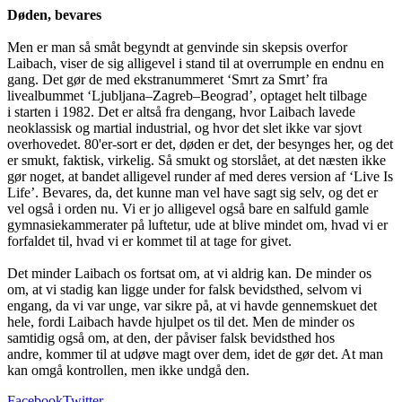
Døden, bevares
Men er man så småt begyndt at genvinde sin skepsis overfor
Laibach, viser de sig alligevel i stand til at overrumple en endnu en
gang. Det gør de med ekstranummeret ‘Smrt za Smrt’ fra
livealbummet ‘Ljubljana–Zagreb–Beograd’, optaget helt tilbage
i starten i 1982. Det er altså fra dengang, hvor Laibach lavede
neoklassisk og martial industrial, og hvor det slet ikke var sjovt
overhovedet. 80'er-sort er det, døden er det, der besynges her, og det
er smukt, faktisk, virkelig. Så smukt og storslået, at det næsten ikke
gør noget, at bandet alligevel runder af med deres version af ‘Live Is
Life’. Bevares, da, det kunne man vel have sagt sig selv, og det er
vel også i orden nu. Vi er jo alligevel også bare en salfuld gamle
gymnasiekammerater på luftetur, ude at blive mindet om, hvad vi er
forfaldet til, hvad vi er kommet til at tage for givet.
Det minder Laibach os fortsat om, at vi aldrig kan. De minder os
om, at vi stadig kan ligge under for falsk bevidsthed, selvom vi
engang, da vi var unge, var sikre på, at vi havde gennemskuet det
hele, fordi Laibach havde hjulpet os til det. Men de minder os
samtidig også om, at den, der påviser falsk bevidsthed hos
andre, kommer til at udøve magt over dem, idet de gør det. At man
kan omgå kontrollen, men ikke undgå den.
Facebook
Twitter