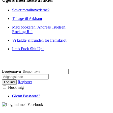
Ugens mest læste artikler
Sover metalhovederne?
Tilbage til Arkham
Mød bookeren: Andreas Truelsen,
Rock og Rul
Vi kaldte afgrunden for fremskridt
Let’s Fuck Shit Up!
Brugernavn
Registrer
Log ind
Husk mig
Glemt Password?