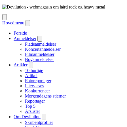
Hovedmenu
Forside
Anmeldelser
Pladeanmeldelser
Koncertanmeldelser
Filmanmeldelser
Boganmeldelser
Artikler
10 hurtige
Artikel
Fotoreportager
Interviews
Konkurrencer
Morgendagens stjerner
Reportager
Top 5
Årslister
Om Devilution
Skribentprofiler