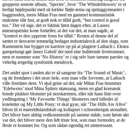
gruppens seneste album, ‘Spectre’, hvor ‘The Whistleblowers’ er et
herligt højdepunkt med sit kække fløjte-tema og springgymnaster i
baggrunden, mens Milan Fras med en gammel kommunistisk
maksime slår fast, at godt nok er tillid godt, "but control is good
too." Det vil sige, det er faktisk først dagen efter, at Lasses
østeuropæiske kone fortæller, at det var det, at man sagde, at
"kontrol er den ypperste form for tillid." Resten af denne del af
sættet er desværre temmelig bedaget industrialrock af den slags, som
Rammstein har bygget en karriere op på at plagiere Laibach i. Ekstra
gumpetungt gør Janez Gabrič det med sine buldrende livetrommer,
men et nummer som ‘No History’ er i sig selv bare tamme paroler og
virkelig ærgerlig symfonisk metalrock.
Det andet spor i anden akt er så sangene fra ‘The Sound of Music’,
og de fremføres i det store hele, som man ville forvente, at Laibach
ville fremføre dem. Vi skal grine ad det, når Milan Fras brummer
‘Edelweiss’ mod Mina Špilers skønsang, mens en glad koreansk
bonde plukker blomster på storskærmen, eller når hans liste over
yndlingsting i ‘My Favourite Things’ illustreres med billeder af
koteletter og My Little Pony; vi skal gyse, når ‘The Hills Are Alive’
bliver til et mareridtslandskab og kollapser i schoenbergsk atonalitet.
Det bliver bare aldrig vedkommende på samme måde, som første akt
var det, det bliver mere den lidt triste fest, som man formoder, at de
fleste er kommet for. Og som sådan egentlig ret uinteressant.