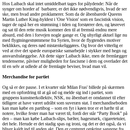
Hos Laibach skal intet umiddelbart tages for pålydende: Når de
synger om horder af barbarer, er det ikke nødvendigvis, hvad de ser
ske, men hvad andre proklamerer. Som da de åbenbarede Queens
Martin Luther King-hyldest i 'One Vision' som en fascistisk vision,
tager de også her en strømning i tiden og forstørrer den, og løsrevet
og sat til den rette musik kommer den til at fremstå endnu mere
absurd, end den i forvejen nogle gange er. Og uhyrligt aktuel lige nu
med flygtningestrømmene fra Syrien, hvor de flygtendes motiver
beklikkes, og deres nød mistænkeliggøres. Og hvor det vitterlig er
ved at rive det spæde europæiske samarbejde i stykker med hegn og
ansvarsfralæggelse. Alt dette siger Laibach ikke, men de fremlægger
tendenserne, påviser muligheden for fascisme i dem og overlader det
til en selv at udlede af de fremlagte beviser, hvad man vil.
Merchandise for partiet
Og så er der pause. I et kvarter står Milan Fras' billede på skærmen
med en opfordring til at gå ud og melde sig ind i partiet, som
gruppens kunstnerkollektiv, NSK, nu åbenbart er omdannet til efter
tidligere at have været udråbt som suveræn stat. I merchandiseboden
kan man købe en partibog – som en fyr i køen tror er et hæfte til at
notere, hvilke fester man har været til, fordi der står “Party Book” på
den – man kan købe Laibach-slips, bælter, hagesmæk, cigaretetuier,
det hele. Herude er det stadig spas og ironi, og det er det også, da vi
bliver kaldt ind til anden akt. Den er centreret omkring sangene fra