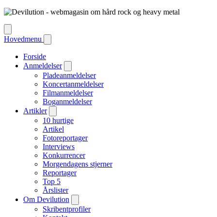
Hovedmenu
Forside
Anmeldelser
Pladeanmeldelser
Koncertanmeldelser
Filmanmeldelser
Boganmeldelser
Artikler
10 hurtige
Artikel
Fotoreportager
Interviews
Konkurrencer
Morgendagens stjerner
Reportager
Top 5
Årslister
Om Devilution
Skribentprofiler