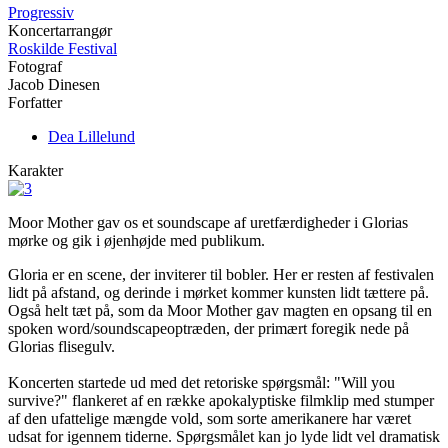
Progressiv
Koncertarrangør
Roskilde Festival
Fotograf
Jacob Dinesen
Forfatter
Dea Lillelund
Karakter
Moor Mother gav os et soundscape af uretfærdigheder i Glorias
mørke og gik i øjenhøjde med publikum.
Gloria er en scene, der inviterer til bobler. Her er resten af festivalen
lidt på afstand, og derinde i mørket kommer kunsten lidt tættere på.
Også helt tæt på, som da Moor Mother gav magten en opsang til en
spoken word/soundscapeoptræden, der primært foregik nede på
Glorias flisegulv.
Koncerten startede ud med det retoriske spørgsmål: "Will you
survive?" flankeret af en række apokalyptiske filmklip med stumper
af den ufattelige mængde vold, som sorte amerikanere har været
udsat for igennem tiderne. Spørgsmålet kan jo lyde lidt vel dramatisk