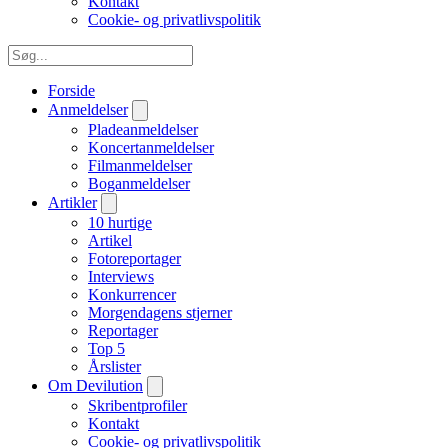
Kontakt
Cookie- og privatlivspolitik
Forside
Anmeldelser
Pladeanmeldelser
Koncertanmeldelser
Filmanmeldelser
Boganmeldelser
Artikler
10 hurtige
Artikel
Fotoreportager
Interviews
Konkurrencer
Morgendagens stjerner
Reportager
Top 5
Årslister
Om Devilution
Skribentprofiler
Kontakt
Cookie- og privatlivspolitik