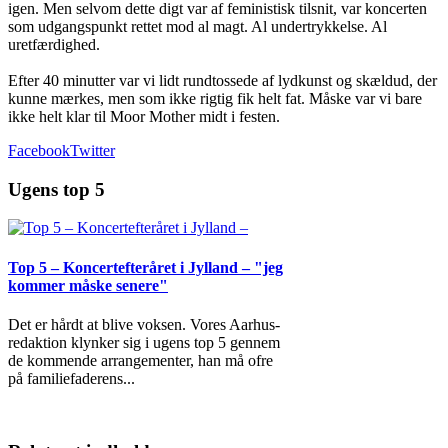
igen. Men selvom dette digt var af feministisk tilsnit, var koncerten
som udgangspunkt rettet mod al magt. Al undertrykkelse. Al
uretfærdighed.
Efter 40 minutter var vi lidt rundtossede af lydkunst og skældud, der
kunne mærkes, men som ikke rigtig fik helt fat. Måske var vi bare
ikke helt klar til Moor Mother midt i festen.
Facebook
Twitter
Ugens top 5
Top 5 – Koncertefteråret i Jylland – "jeg
kommer måske senere"
Det er hårdt at blive voksen. Vores Aarhus-
redaktion klynker sig i ugens top 5 gennem
de kommende arrangementer, han må ofre
på familiefaderens
...