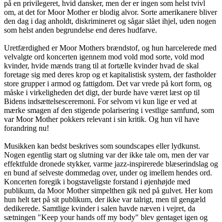
på en privilegeret, hvid dansker, men der er ingen som helst tvivl
om, at det for Moor Mother er blodig alvor. Sorte amerikanere bliver
den dag i dag anholdt, diskrimineret og sågar slået ihjel, uden nogen
som helst anden begrundelse end deres hudfarve.
Uretfærdighed er Moor Mothers brændstof, og hun harcelerede med
velvalgte ord koncerten igennem mod vold mod sorte, vold mod
kvinder, hvide mænds trang til at fortælle kvinder hvad de skal
foretage sig med deres krop og et kapitalistisk system, der fastholder
store grupper i armod og fattigdom. Det var vrede på kort form, og
måske i virkeligheden det digt, der burde have været læst op til
Bidens indsættelsesceremoni. For selvom vi kun lige er ved at
mærke smagen af den stigende polarisering i vestlige samfund, som
var Moor Mother pokkers relevant i sin kritik. Og hun vil have
forandring nu!
Musikken kan bedst beskrives som soundscapes eller lydkunst.
Nogen egentlig start og slutning var der ikke tale om, men der var
effektfulde dronede stykker, varme jazz-inspirerede blæserindslag og
en bund af selveste dommedag over, under og imellem hendes ord.
Koncerten foregik i bogstaveligste forstand i øjenhøjde med
publikum, da Moor Mother simpelthen gik ned på gulvet. Her kom
hun helt tæt på sit publikum, der ikke var talrigt, men til gengæld
dedikerede. Samtlige kvinder i salen havde næven i vejret, da
sætningen "Keep your hands off my body" blev gentaget igen og