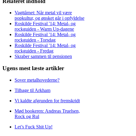
Relateret indhold
Vagttårnet: Når metal vil være
popkultur, og ønsket går i opfyldelse
Roskilde Festival '14: Metal- og
rockguiden - Warm Up-dagene
Roskilde Festival '14: Metal- og
rockguiden - Torsdag
Roskilde Festival '14: Metal- og
rockguiden - Fredag
Skraber sammen til pensionen
Ugens mest læste artikler
Sover metalhovederne?
Tilbage til Arkham
Vi kaldte afgrunden for fremskridt
Mød bookeren: Andreas Truelsen,
Rock og Rul
Let’s Fuck Shit Up!