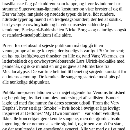
brasilianske flag på skuldrene som kappe, og hvor kvinderne bar
stramme Superwoman-lignende kostumer og viste bryster af og til.
Der var høje, ranglede og nørdede typer, de lave, lidt rundere,
nørdede typer og mænd i en tredjedagsbrandert, der led af solstik,
bar lyserøde cowboyhatte og havde snusrester siddende på
tænderne, Backyard-Babieshelten Nicke Borg – og naturligvis også
et standard-metalpublikum i alle aldre.
Prisen for det absolut sejeste publikum må dog gå til en
vennegruppe af unge knægte, der tydeligvis var født 30 år for sent;
en høj og kraftigbygget thrasher, en lille og tynd Varg Vikernes, en
læderbeklædt og cowboystøvlebærende Lars Ulrich-lookalike med
pandehår, og ikke mindst en ung udgave af Murderface fra
Metalocalypse. De var true helt ind til benet og sørgede konstant for
en intens stemning. De kendte alle sange og startede moshpits på
alle tænkelige tidspunkter.
Publikumrepræsentationen var meget sigende for Venoms tidløshed
og betydning, hvilket kun blev understreget af sætlisten. Bandet
lagde ud med fire numre fra deres seneste udspil ‘From the Very
Depths’, hvor særligt ‘Smoke’ – hvis hook i øvrigt er lige lovligt
inspireret af Deftones’ ‘My Own Summer’ – var solidt veludført.
Ikke alle koncertgængere kendte sangene, men det gjorde absolut
ingenting; de er nemme at sætte sig ind i, og trioen var på fra start,
og det resulterede i en enestående synergi. Alle var med og i et med