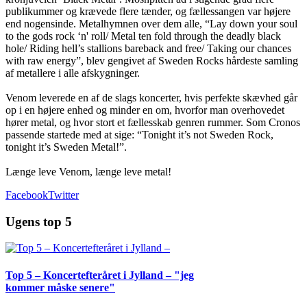
publikummer og krævede flere tænder, og fællessangen var højere
end nogensinde. Metalhymnen over dem alle, “Lay down your soul
to the gods rock ‘n' roll/ Metal ten fold through the deadly black
hole/ Riding hell’s stallions bareback and free/ Taking our chances
with raw energy”, blev gengivet af Sweden Rocks hårdeste samling
af metallere i alle afskygninger.
Venom leverede en af de slags koncerter, hvis perfekte skævhed går
op i en højere enhed og minder en om, hvorfor man overhovedet
hører metal, og hvor stort et fællesskab genren rummer. Som Cronos
passende startede med at sige: “Tonight it’s not Sweden Rock,
tonight it’s Sweden Metal!”.
Længe leve Venom, længe leve metal!
Facebook
Twitter
Ugens top 5
Top 5 – Koncertefteråret i Jylland – "jeg
kommer måske senere"