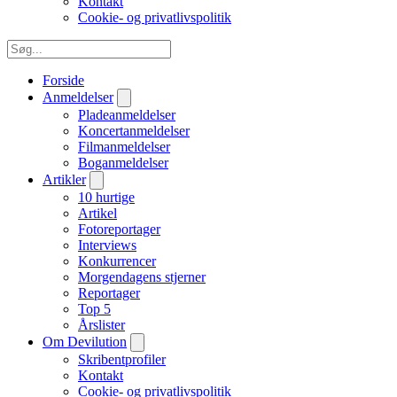
Kontakt
Cookie- og privatlivspolitik
Forside
Anmeldelser
Pladeanmeldelser
Koncertanmeldelser
Filmanmeldelser
Boganmeldelser
Artikler
10 hurtige
Artikel
Fotoreportager
Interviews
Konkurrencer
Morgendagens stjerner
Reportager
Top 5
Årslister
Om Devilution
Skribentprofiler
Kontakt
Cookie- og privatlivspolitik