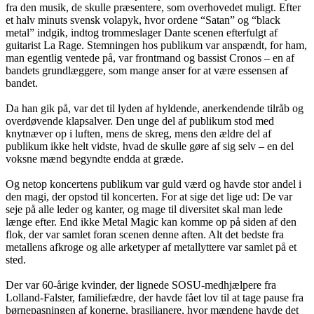
fra den musik, de skulle præsentere, som overhovedet muligt. Efter
et halv minuts svensk volapyk, hvor ordene “Satan” og “black
metal” indgik, indtog trommeslager Dante scenen efterfulgt af
guitarist La Rage. Stemningen hos publikum var anspændt, for ham,
man egentlig ventede på, var frontmand og bassist Cronos – en af
bandets grundlæggere, som mange anser for at være essensen af
bandet.
Da han gik på, var det til lyden af hyldende, anerkendende tilråb og
overdøvende klapsalver. Den unge del af publikum stod med
knytnæver op i luften, mens de skreg, mens den ældre del af
publikum ikke helt vidste, hvad de skulle gøre af sig selv – en del
voksne mænd begyndte endda at græde.
Og netop koncertens publikum var guld værd og havde stor andel i
den magi, der opstod til koncerten. For at sige det lige ud: De var
seje på alle leder og kanter, og mage til diversitet skal man lede
længe efter. End ikke Metal Magic kan komme op på siden af den
flok, der var samlet foran scenen denne aften. Alt det bedste fra
metallens afkroge og alle arketyper af metallyttere var samlet på et
sted.
Der var 60-årige kvinder, der lignede SOSU-medhjælpere fra
Lolland-Falster, familiefædre, der havde fået lov til at tage pause fra
børnepasningen af konerne, brasilianere, hvor mændene havde det