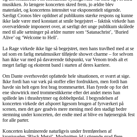
musikken. Jo længere koncerten skred frem, jo ældre blev
materialet, og koncertens intensitet var eksponentielt stigende.
Særligt Cronos blev opildnet af publikums stærke respons og kunne
ikke lade være med konstant at smile begejstret – faktisk virkede han
overvældende imponeret over, at særligt det unge publikum skrålede
med til alle sætninger på ældre numre som ‘Satanachrist’, ‘Buried
Alive’ og ‘Welcome to Hell’.
La Rage virkede ikke lige så begejstret, men hans travlhed med at se
ud som en farlig metalmusiker tilføjede showet charme – for selvom
han ikke var med på daværende tidspunkt, var Venom trods alt et
meget farligt og ekstremt band i starten af deres karriere.
Om Dante overhovedet opfattede hele situationen, er svært at sige.
Ikke fordi han var væk på stoffer eller fordrukken, men fordi han
havde sin helt egen fest brag trommesættet. Han fyrede op for det
ene showtrick med trommestikkerne efter det andet mens han
spillede løs i thrashrytmer og dobbeltpedal. I begyndelsen af
koncerten virkede det afsporet ligesom brugen af fyrværkeri på
scenen, men det gav gradvis mere mening med den stadigt bedre
stemning under koncerten, der endte med at blive en højenergisk fest
for alle parter.
Koncerten kulminerede naturligvis under fremførelsen af
kronjuvelen ‘Black Metal’. Moshpitten åd i stigende grad flere