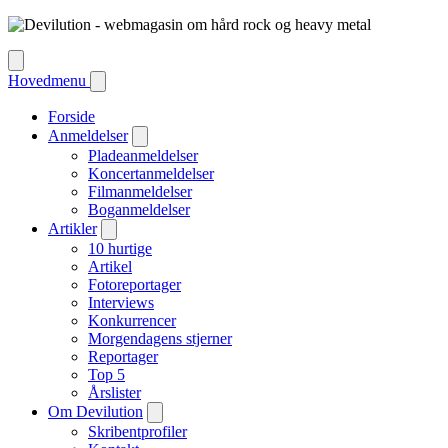
Hovedmenu
Forside
Anmeldelser
Pladeanmeldelser
Koncertanmeldelser
Filmanmeldelser
Boganmeldelser
Artikler
10 hurtige
Artikel
Fotoreportager
Interviews
Konkurrencer
Morgendagens stjerner
Reportager
Top 5
Årslister
Om Devilution
Skribentprofiler