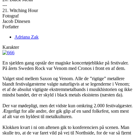
---
21. Witching Hour
Fotograf
Jacob Dinesen
Forfatter
Adriana Zak
Karakter
En sjælden gang opstår der magiske koncertøjeblikke på festivaler.
På årets Sweden Rock var Venom med Cronos i front en af dem.
Valget stod mellem Saxon og Venom. Alle de ”rigtige” metallere
blandt festivalgæsterne valgte naturligvis at se legenderne i Venom;
et af de absolut vigtigste ekstremmetalbands i musikhistorien og ikke
mindst bandet, der er skyld i black metals eksistens (næsten da).
Der var mødepligt, men det vidste kun omkring 2.000 festivalgæster.
Ærgerligt for alle andre, der gik glip af en sand folkefest, som mest
af alt var en hyldest til metalkulturen.
Klokken kvart i ni om aftenen gik to konferenciers på scenen. Man
skulle tro, at de var faret vild på vej til Northside, for de var så fjernt