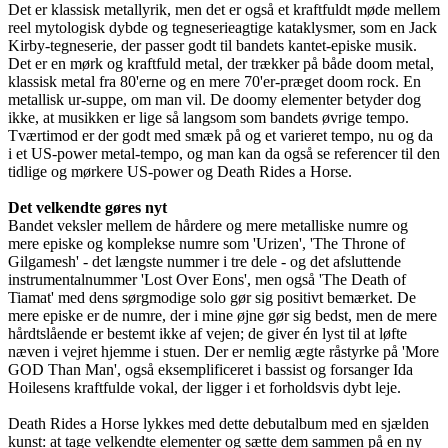
Det er klassisk metallyrik, men det er også et kraftfuldt møde mellem
reel mytologisk dybde og tegneserieagtige kataklysmer, som en Jack
Kirby-tegneserie, der passer godt til bandets kantet-episke musik.
Det er en mørk og kraftfuld metal, der trækker på både doom metal,
klassisk metal fra 80'erne og en mere 70'er-præget doom rock. En
metallisk ur-suppe, om man vil. De doomy elementer betyder dog
ikke, at musikken er lige så langsom som bandets øvrige tempo.
Tværtimod er der godt med smæk på og et varieret tempo, nu og da
i et US-power metal-tempo, og man kan da også se referencer til den
tidlige og mørkere US-power og Death Rides a Horse.
Det velkendte gøres nyt
Bandet veksler mellem de hårdere og mere metalliske numre og
mere episke og komplekse numre som 'Urizen', 'The Throne of
Gilgamesh' - det længste nummer i tre dele - og det afsluttende
instrumentalnummer 'Lost Over Eons', men også 'The Death of
Tiamat' med dens sørgmodige solo gør sig positivt bemærket. De
mere episke er de numre, der i mine øjne gør sig bedst, men de mere
hårdtslående er bestemt ikke af vejen; de giver én lyst til at løfte
næven i vejret hjemme i stuen. Der er nemlig ægte råstyrke på 'More
GOD Than Man', også eksemplificeret i bassist og forsanger Ida
Hoilesens kraftfulde vokal, der ligger i et forholdsvis dybt leje.
Death Rides a Horse lykkes med dette debutalbum med en sjælden
kunst: at tage velkendte elementer og sætte dem sammen på en ny