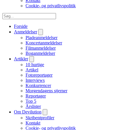
Kontakt
Cookie- og privatlivspolitik
Forside
Anmeldelser
Pladeanmeldelser
Koncertanmeldelser
Filmanmeldelser
Boganmeldelser
Artikler
10 hurtige
Artikel
Fotoreportager
Interviews
Konkurrencer
Morgendagens stjerner
Reportager
Top 5
Årslister
Om Devilution
Skribentprofiler
Kontakt
Cookie- og privatlivspolitik