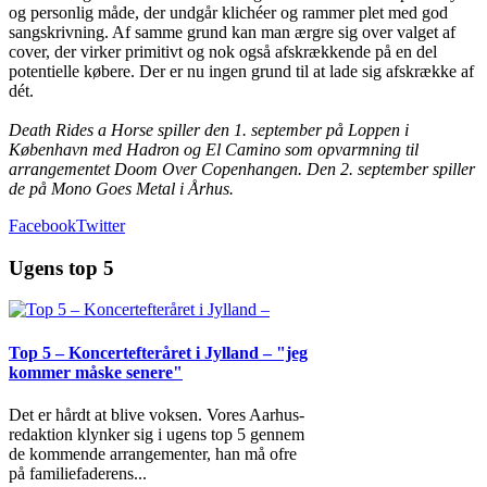
og personlig måde, der undgår klichéer og rammer plet med god
sangskrivning. Af samme grund kan man ærgre sig over valget af
cover, der virker primitivt og nok også afskrækkende på en del
potentielle købere. Der er nu ingen grund til at lade sig afskrække af
dét.
Death Rides a Horse spiller den 1. september på Loppen i
København med Hadron og El Camino som opvarmning til
arrangementet Doom Over Copenhangen. Den 2. september spiller
de på Mono Goes Metal i Århus.
Facebook
Twitter
Ugens top 5
Top 5 – Koncertefteråret i Jylland – "jeg
kommer måske senere"
Det er hårdt at blive voksen. Vores Aarhus-
redaktion klynker sig i ugens top 5 gennem
de kommende arrangementer, han må ofre
på familiefaderens
...