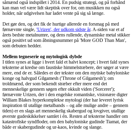
såmænd også indspillet i 2014. En pudsig strategi, og på forhånd
kan man vel være lidt skeptisk over for, om musikken nu også
holder, når udgivelsen har ladet vente på sig så længe.
Det gør den, og det fik de hurtige allerede en forsmag på med
førnævnte single,
'Urizen', der udkom sidste år
. A-siden var et af
årets bedste metalnumre, og dens rullende, dynamiske metal stikker
også positivt ud som åbningsnummer på 'More GOD Than Man',
som debuten hedder.
Mellem tegneserie og mytologisk dybde
I titlen synes at ligge i hvert fald et halvt koncept; i hvert fald synes
teksterne at kredse om faustiske himmelstræbere, der søger at være
mere, end de er. Således er der tekster om den mytiske babyloniske
konge og halvgud Gilgamesh ('Throne of Gilgamesh'); om
troldmænd, der som bekendt stræber efter mere end det
menneskelige gennem søgen efter okkult viden ('Sorcerer');
førnævnte Urizen, der i den engelske romantiske, visionære digter
William Blakes hyperkomplekse mytologi (der har leveret lyrisk
inspiration til utallige metalbands – og alle mulige andre – gennem
tiden) er en slags art menneskelig skabergud og lovgiver, utallige
øverste gudeskikkelser samlet i én. Resten af teksterne handler om
katastrofiske syndfloder, om den babyloniske gudinde Tiamat, der
både er skabergudinde og ur-kaos, kvinde og slange.