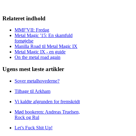
Relateret indhold
MMF'VII: Fredag
Metal Magic '15: En skamfuld
fornøjelse
Manilla Road til Metal Magic IX
Metal Magic IX - en guide
On the metal road again
Ugens mest læste artikler
Sover metalhovederne?
Tilbage til Arkham
Vi kaldte afgrunden for fremskridt
Mød bookeren: Andreas Truelsen,
Rock og Rul
Let’s Fuck Shit Up!