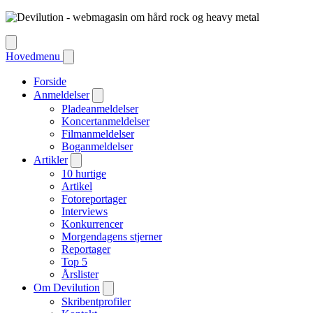
Hovedmenu
Forside
Anmeldelser
Pladeanmeldelser
Koncertanmeldelser
Filmanmeldelser
Boganmeldelser
Artikler
10 hurtige
Artikel
Fotoreportager
Interviews
Konkurrencer
Morgendagens stjerner
Reportager
Top 5
Årslister
Om Devilution
Skribentprofiler