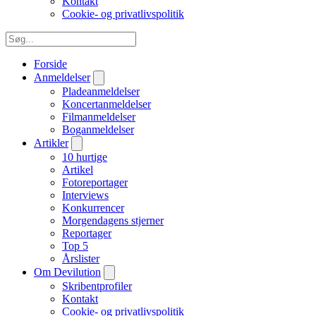
Kontakt
Cookie- og privatlivspolitik
Forside
Anmeldelser
Pladeanmeldelser
Koncertanmeldelser
Filmanmeldelser
Boganmeldelser
Artikler
10 hurtige
Artikel
Fotoreportager
Interviews
Konkurrencer
Morgendagens stjerner
Reportager
Top 5
Årslister
Om Devilution
Skribentprofiler
Kontakt
Cookie- og privatlivspolitik