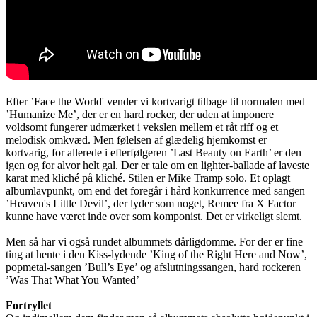
Efter ’Face the World' vender vi kortvarigt tilbage til normalen med
’Humanize Me’, der er en hard rocker, der uden at imponere
voldsomt fungerer udmærket i vekslen mellem et råt riff og et
melodisk omkvæd. Men følelsen af glædelig hjemkomst er
kortvarig, for allerede i efterfølgeren ’Last Beauty on Earth’ er den
igen og for alvor helt gal. Der er tale om en lighter-ballade af laveste
karat med kliché på kliché. Stilen er Mike Tramp solo. Et oplagt
albumlavpunkt, om end det foregår i hård konkurrence med sangen
’Heaven's Little Devil’, der lyder som noget, Remee fra X Factor
kunne have været inde over som komponist. Det er virkeligt slemt.
Men så har vi også rundet albummets dårligdomme. For der er fine
ting at hente i den Kiss-lydende ’King of the Right Here and Now’,
popmetal-sangen ’Bull’s Eye’ og afslutningssangen, hard rockeren
’Was That What You Wanted’
Fortryllet