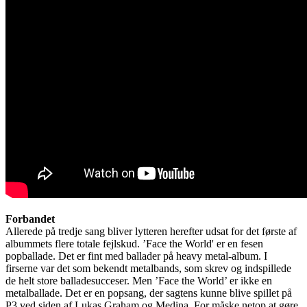
Forbandet
Allerede på tredje sang bliver lytteren herefter udsat for det første af
albummets flere totale fejlskud. ’Face the World' er en fesen
popballade. Det er fint med ballader på heavy metal-album. I
firserne var det som bekendt metalbands, som skrev og indspillede
de helt store balladesucceser. Men ’Face the World’ er ikke en
metalballade. Det er en popsang, der sagtens kunne blive spillet på
P3 ved siden af Lukas Graham og Medina. For måske netop at gøre