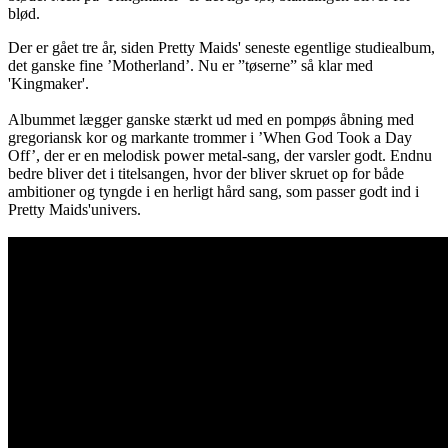
blød.
Der er gået tre år, siden Pretty Maids' seneste egentlige studiealbum,
det ganske fine ’Motherland’. Nu er ”tøserne” så klar med
'Kingmaker'.
Albummet lægger ganske stærkt ud med en pompøs åbning med
gregoriansk kor og markante trommer i ’When God Took a Day
Off’, der er en melodisk power metal-sang, der varsler godt. Endnu
bedre bliver det i titelsangen, hvor der bliver skruet op for både
ambitioner og tyngde i en herligt hård sang, som passer godt ind i
Pretty Maids'univers.