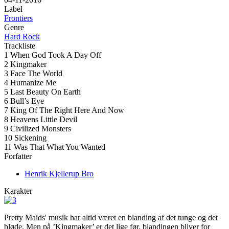
Label
Frontiers
Genre
Hard Rock
Trackliste
1 When God Took A Day Off
2 Kingmaker
3 Face The World
4 Humanize Me
5 Last Beauty On Earth
6 Bull’s Eye
7 King Of The Right Here And Now
8 Heavens Little Devil
9 Civilized Monsters
10 Sickening
11 Was That What You Wanted
Forfatter
Henrik Kjellerup Bro
Karakter
Pretty Maids' musik har altid været en blanding af det tunge og det
bløde. Men på ’Kingmaker’ er det lige før, blandingen bliver for