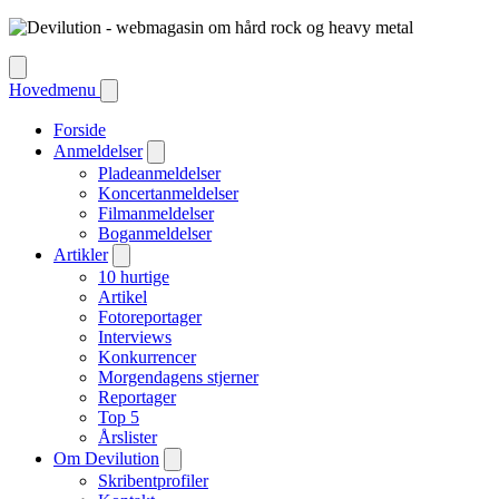
Hovedmenu
Forside
Anmeldelser
Pladeanmeldelser
Koncertanmeldelser
Filmanmeldelser
Boganmeldelser
Artikler
10 hurtige
Artikel
Fotoreportager
Interviews
Konkurrencer
Morgendagens stjerner
Reportager
Top 5
Årslister
Om Devilution
Skribentprofiler