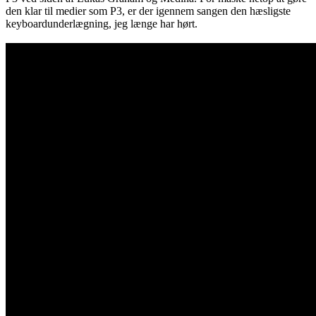
den klar til medier som P3, er der igennem sangen den hæsligste
keyboardunderlægning, jeg længe har hørt.