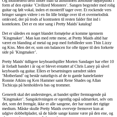
Og indimellem dem finder man så albummets absolutte højdepunkt i
form af den episke ’Civilized Monsters’. Sangen begynder med rolig
guitar og følt vokal, inden et mosteriff tager over. Et rockende vers
bringer sangen videre i en fin lille bridge over til et overmelodisk
omkvæd, der på trods af kontrasten til resten falder fint ind i
konteksten. Det er en stor sang i Pretty Maids' katalog!
Det er således en noget blandet fornøjelse at komme igennem
’Kingmaker’. Man kan med rette mene, at Pretty Maids altid har
været en blanding af metal og pop med forbilleder som Thin Lizzy
og Kiss. Men det er, som om balancen for ofte tipper til den forkerte
side på ’Kingmaker’.
Pretty Maids' tidligere keyboardspiller Morten Sandager har efter 10
år forladt bandet i år og er blevet erstattet af Chris Laney på såvel
keyboards og guitar. Ellers er besætningen uændret siden
’Motherland’ og består naturligvis af de to gamle hanelefanter
Ronnie Atkins og Ken Hammer samt Rene Shades og Allan
Tschicaja på henholdsvis bas og trommer.
Generelt skal det understreges, at bandet spiller fremragende på
’Kingmaker’. Sangskrivningen er egentlig også udmærket, selv om
det, som det fremgår, ikke er alle sangene, der har ramt det rigtige
medium. Måske skulle Pretty Maids overveje fremover kun at
udgive dobbeltplader, så de hårde sange kunne være på den ene, og