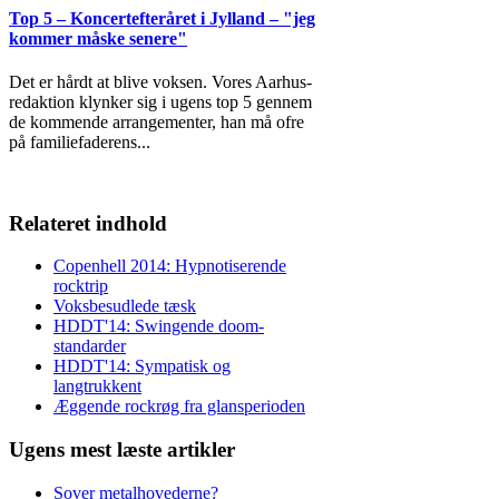
Top 5 – Koncertefteråret i Jylland – "jeg
kommer måske senere"
Det er hårdt at blive voksen. Vores Aarhus-
redaktion klynker sig i ugens top 5 gennem
de kommende arrangementer, han må ofre
på familiefaderens
...
Relateret indhold
Copenhell 2014: Hypnotiserende
rocktrip
Voksbesudlede tæsk
HDDT'14: Swingende doom-
standarder
HDDT'14: Sympatisk og
langtrukkent
Æggende rockrøg fra glansperioden
Ugens mest læste artikler
Sover metalhovederne?