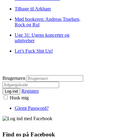
Tilbage til Arkham
Mød bookeren: Andreas Truelsen,
Rock og Rul
Uge 31: Ugens koncerter og
udgivelser
Let’s Fuck Shit Up!
Brugernavn
Registrer
Log ind
Husk mig
Glemt Password?
Find os på Facebook