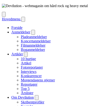
Hovedmenu
Forside
Anmeldelser
Pladeanmeldelser
Koncertanmeldelser
Filmanmeldelser
Boganmeldelser
Artikler
10 hurtige
Artikel
Fotoreportager
Interviews
Konkurrencer
Morgendagens stjerner
Reportager
Top 5
Årslister
Om Devilution
Skribentprofiler