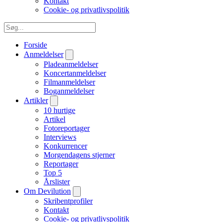
Kontakt
Cookie- og privatlivspolitik
Forside
Anmeldelser
Pladeanmeldelser
Koncertanmeldelser
Filmanmeldelser
Boganmeldelser
Artikler
10 hurtige
Artikel
Fotoreportager
Interviews
Konkurrencer
Morgendagens stjerner
Reportager
Top 5
Årslister
Om Devilution
Skribentprofiler
Kontakt
Cookie- og privatlivspolitik