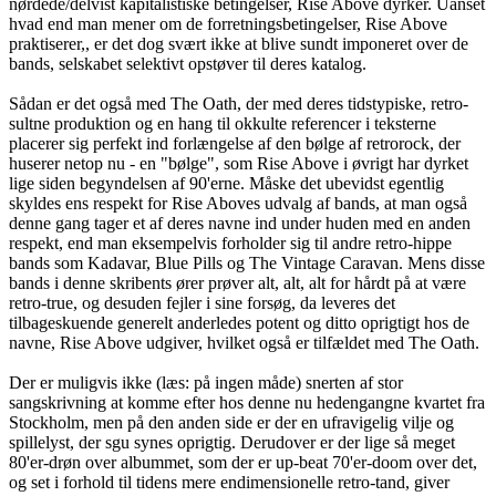
nørdede/delvist kapitalistiske betingelser, Rise Above dyrker. Uanset
hvad end man mener om de forretningsbetingelser, Rise Above
praktiserer,, er det dog svært ikke at blive sundt imponeret over de
bands, selskabet selektivt opstøver til deres katalog.
Sådan er det også med The Oath, der med deres tidstypiske, retro-
sultne produktion og en hang til okkulte referencer i teksterne
placerer sig perfekt ind forlængelse af den bølge af retrorock, der
huserer netop nu - en "bølge", som Rise Above i øvrigt har dyrket
lige siden begyndelsen af 90'erne. Måske det ubevidst egentlig
skyldes ens respekt for Rise Aboves udvalg af bands, at man også
denne gang tager et af deres navne ind under huden med en anden
respekt, end man eksempelvis forholder sig til andre retro-hippe
bands som Kadavar, Blue Pills og The Vintage Caravan. Mens disse
bands i denne skribents ører prøver alt, alt, alt for hårdt på at være
retro-true, og desuden fejler i sine forsøg, da leveres det
tilbageskuende generelt anderledes potent og ditto oprigtigt hos de
navne, Rise Above udgiver, hvilket også er tilfældet med The Oath.
Der er muligvis ikke (læs: på ingen måde) snerten af stor
sangskrivning at komme efter hos denne nu hedengangne kvartet fra
Stockholm, men på den anden side er der en ufravigelig vilje og
spillelyst, der sgu synes oprigtig. Derudover er der lige så meget
80'er-drøn over albummet, som der er up-beat 70'er-doom over det,
og set i forhold til tidens mere endimensionelle retro-tand, giver