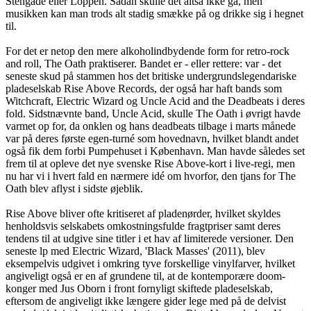
Stengade eller Loppen. Sådan skulle det altså ikke gå, men
musikken kan man trods alt stadig smække på og drikke sig i hegnet
til.
For det er netop den mere alkoholindbydende form for retro-rock
and roll, The Oath praktiserer. Bandet er - eller rettere: var - det
seneste skud på stammen hos det britiske undergrundslegendariske
pladeselskab Rise Above Records, der også har haft bands som
Witchcraft, Electric Wizard og Uncle Acid and the Deadbeats i deres
fold. Sidstnævnte band, Uncle Acid, skulle The Oath i øvrigt havde
varmet op for, da onklen og hans deadbeats tilbage i marts månede
var på deres første egen-turné som hovednavn, hvilket blandt andet
også fik dem forbi Pumpehuset i København. Man havde således set
frem til at opleve det nye svenske Rise Above-kort i live-regi, men
nu har vi i hvert fald en nærmere idé om hvorfor, den tjans for The
Oath blev aflyst i sidste øjeblik.
Rise Above bliver ofte kritiseret af pladenørder, hvilket skyldes
henholdsvis selskabets omkostningsfulde fragtpriser samt deres
tendens til at udgive sine titler i et hav af limiterede versioner. Den
seneste lp med Electric Wizard, 'Black Masses' (2011), blev
eksempelvis udgivet i omkring tyve forskellige vinylfarver, hvilket
angiveligt også er en af grundene til, at de kontemporære doom-
konger med Jus Oborn i front fornyligt skiftede pladeselskab,
eftersom de angiveligt ikke længere gider lege med på de delvist