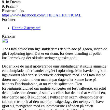
8. In Dream
9. Psalm 7
Eksterne links
https://www.facebook.com/THEOATHOFFICIAL
Forfatter
Henrik Østergaard
Karakter
The Oath havde kun lige smidt deres debutplade på gaden, inden de
gik i opløsning igen. Det er en skam, for deres blanding af pøllet
knallertrock og det okkulte swinger ganske godt.
Det er ikke de mest motiverende omstændigheder at skulle anmelde
en debutplade, efter bandet er gået i opløsning. Man havde dog kun
lige akkurat fået den selvbetitlede debutplade med The Oath ind ad
døren med posten, inden man et par dage efter kunne læse på
bandets Facebook-side, at nu var de splittet op. Den
forventningsfuldhed om mulige koncerter og festivalbesøg, en solid
debutplade som denne på sund vis ellers har det med at vække i én,
blev derfor med ét skudt ned. Hvilket er en skam, eftersom der er
tale om retrorock af den mere brunstige slags, der netop ville have
gjort sig forrygende med en lommelærke i hånden på enten