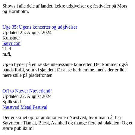
Shows i alle dele af landet, lækre udgivelser og festivaler på Mors
og Bornholm.
Uge 35: Ugens koncerter og udgivelser
Updated
25. August 2024
Kunstner
Satyricon
Titel
m.fl.
Ugen byder på en række interessante koncerter. Der kommer også
bands forbi, som vi sjældent får at se herhjemme, mens der er lidt
mere stille på pladefronten
Off to Næver Næverland!
Updated
22. August 2024
Spillested
Næstved Metal Festival
Der er skruet op for ambitionerne i Næstved, hvor man i år har
Satyricon, Tiamat, Baest, Asinhell og mange flere på plakaten. Og et
større publikum!