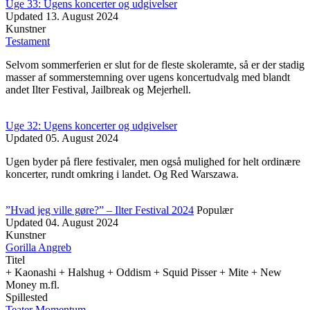
Uge 33: Ugens koncerter og udgivelser
Updated
13. August 2024
Kunstner
Testament
Selvom sommerferien er slut for de fleste skoleramte, så er der stadig
masser af sommerstemning over ugens koncertudvalg med blandt
andet Ilter Festival, Jailbreak og Mejerhell.
Uge 32: Ugens koncerter og udgivelser
Updated
05. August 2024
Ugen byder på flere festivaler, men også mulighed for helt ordinære
koncerter, rundt omkring i landet. Og Red Warszawa.
”Hvad jeg ville gøre?” – Ilter Festival 2024
Populær
Updated
04. August 2024
Kunstner
Gorilla Angreb
Titel
+ Kaonashi + Halshug + Oddism + Squid Pisser + Mite + New
Money m.fl.
Spillested
Teater Momentum