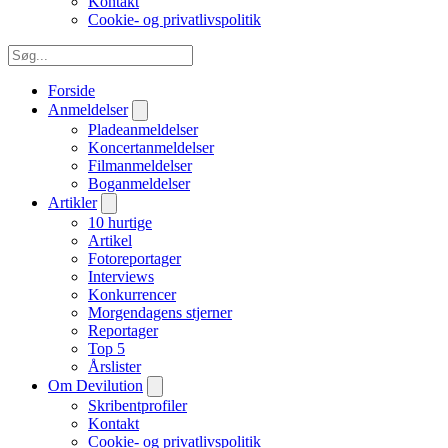
Kontakt
Cookie- og privatlivspolitik
Forside
Anmeldelser
Pladeanmeldelser
Koncertanmeldelser
Filmanmeldelser
Boganmeldelser
Artikler
10 hurtige
Artikel
Fotoreportager
Interviews
Konkurrencer
Morgendagens stjerner
Reportager
Top 5
Årslister
Om Devilution
Skribentprofiler
Kontakt
Cookie- og privatlivspolitik