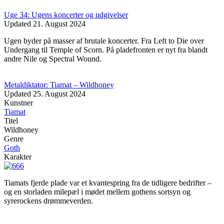
Uge 34: Ugens koncerter og udgivelser
Updated
21. August 2024
Ugen byder på masser af brutale koncerter. Fra Left to Die over
Undergang til Temple of Scorn. På pladefronten er nyt fra blandt
andre Nile og Spectral Wound.
Metaldiktator: Tiamat – Wildhoney
Updated
25. August 2024
Kunstner
Tiamat
Titel
Wildhoney
Genre
Goth
Karakter
Tiamats fjerde plade var et kvantespring fra de tidligere bedrifter –
og en storladen milepæl i mødet mellem gothens sortsyn og
syrerockens drømmeverden.