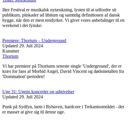
Ilter Festival er musikalsk nytænkning, lysten til at udfordre sit
publikum, pitskader ad libitum og samtidig definitionen af dansk
hygge, når den er mest rendyrket. Vi giver vores anbefalinger til en
weekend i det fynske.
Premiere: Thorium – Underground
Updated
29. Juli 2024
Kunstner
Thorium
Vi har premiere på Thoriums seneste single 'Underground', der er
kræs for fans af Morbid Angel, David Vincent og dødsmetallen fra
'Domination'-perioden!
Uge 31: Ugens koncerter og udgivelser
Updated
29. Juli 2024
Punk på Sydfyn, larm i Byhaven, hardcore i Trekantsområdet - der
er masser at give sig til denne uge.