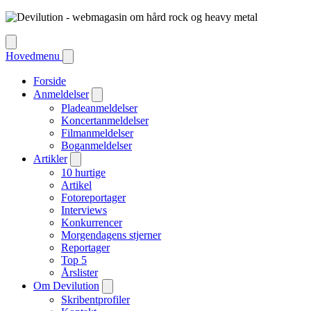
Hovedmenu
Forside
Anmeldelser
Pladeanmeldelser
Koncertanmeldelser
Filmanmeldelser
Boganmeldelser
Artikler
10 hurtige
Artikel
Fotoreportager
Interviews
Konkurrencer
Morgendagens stjerner
Reportager
Top 5
Årslister
Om Devilution
Skribentprofiler