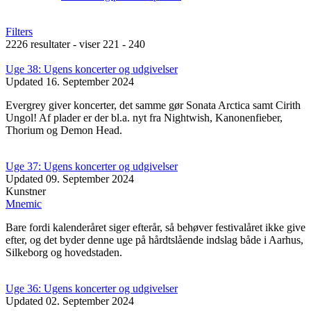
Filters
2226 resultater - viser 221 - 240
Uge 38: Ugens koncerter og udgivelser
Updated
16. September 2024
Evergrey giver koncerter, det samme gør Sonata Arctica samt Cirith
Ungol! Af plader er der bl.a. nyt fra Nightwish, Kanonenfieber,
Thorium og Demon Head.
Uge 37: Ugens koncerter og udgivelser
Updated
09. September 2024
Kunstner
Mnemic
Bare fordi kalenderåret siger efterår, så behøver festivalåret ikke give
efter, og det byder denne uge på hårdtslående indslag både i Aarhus,
Silkeborg og hovedstaden.
Uge 36: Ugens koncerter og udgivelser
Updated
02. September 2024