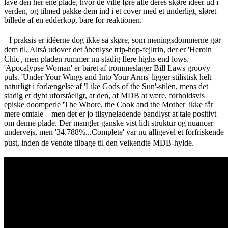
lave den her ene plade, hvor de ville føre alle deres skøre idéer ud i
verden, og tilmed pakke dem ind i et cover med et underligt, sløret
billede af en edderkop, bare for reaktionen.
I praksis er idéerne dog ikke så skøre, som meningsdommerne gør
dem til. Altså udover det åbenlyse trip-hop-fejltrin, der er 'Heroin
Chic', men pladen rummer nu stadig flere highs end lows.
'Apocalypse Woman' er båret af trommeslager Bill Laws groovy
puls. 'Under Your Wings and Into Your Arms' ligger stilistisk helt
naturligt i forlængelse af 'Like Gods of the Sun'-stilen, mens det
stadig er dybt uforståeligt, at den, af MDB at være, forholdsvis
episke doomperle 'The Whore, the Cook and the Mother' ikke får
mere omtale – men det er jo tilsyneladende bandlyst at tale positivt
om denne plade. Der mangler ganske vist lidt struktur og nuancer
undervejs, men '34.788%...Complete' var nu alligevel et forfriskende
pust, inden de vendte tilbage til den velkendte MDB-hylde.