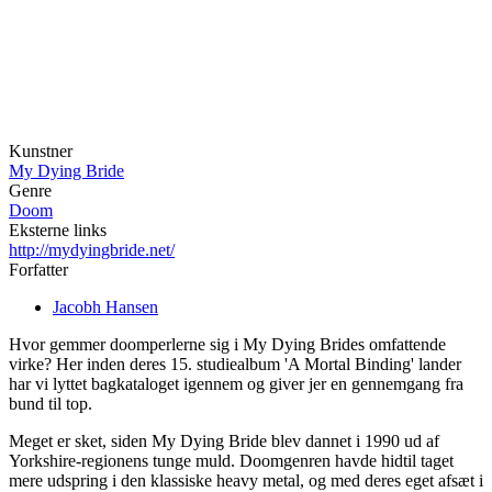
Kunstner
My Dying Bride
Genre
Doom
Eksterne links
http://mydyingbride.net/
Forfatter
Jacobh Hansen
Hvor gemmer doomperlerne sig i My Dying Brides omfattende
virke? Her inden deres 15. studiealbum 'A Mortal Binding' lander
har vi lyttet bagkataloget igennem og giver jer en gennemgang fra
bund til top.
Meget er sket, siden My Dying Bride blev dannet i 1990 ud af
Yorkshire-regionens tunge muld. Doomgenren havde hidtil taget
mere udspring i den klassiske heavy metal, og med deres eget afsæt i