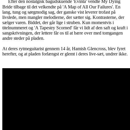
Efter den nostalgisk bagudskuende 'Evinta' vendte My Dying
Bride tilbage til det velkendte på 'A Map of All Our Failures'. En
lang, tung og sørgmodig sag, der ganske vist leverer trofast på
livslede, men mangler melodierne, der sætter sig. Kontrasterne, der
sælger varen. Biddet, der går lige i struben. Kun momentvis i
titelnummeret og 'A Tapestry Scorned' får vi lidt af den saft og kraft i
sangskrivningen, der lettere får os til at bære over med tomgangen
andre steder på pladen.
At deres rytmeguitarist gennem 14 år, Hamish Glencross, blev fyret
herefter, og at pladen forlængst er glemt i deres live-sæt, undrer ikke.