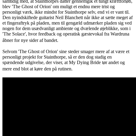
samtidig med, at Stainthorpes datter gennemgik et tungt kræftforløb,
blev 'The Ghost of Orion' om muligt et endnu mere trist og
personligt værk, ikke mindst for Stainthorpe selv, end vi er vant til.
Den nyindskiftede guitarist Neil Blanchett når ikke at sætte meget af
et fingeraftryk på pladen, men til gengæld udmærker pladen sig ved
nogen for dem usædvanligt ambiente og dvælende øjeblikke, som i
'The Solace', hvor feedback og operatisk gæstevokal fra Wardruna
åbner for nye sider af bandet.
Selvom 'The Ghost of Orion' sine steder smager mere af at være et
personligt projekt for Stainthorpe, så er den dog stadig en
spændende udgivelse, der viser, at My Dying Bride tør andet og
mere end blot at køre den på rutinen.