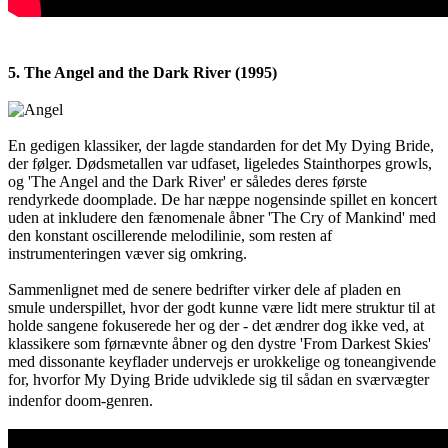
5. The Angel and the Dark River (1995)
En gedigen klassiker, der lagde standarden for det My Dying Bride,
der følger. Dødsmetallen var udfaset, ligeledes Stainthorpes growls,
og 'The Angel and the Dark River' er således deres første
rendyrkede doomplade. De har næppe nogensinde spillet en koncert
uden at inkludere den fænomenale åbner 'The Cry of Mankind' med
den konstant oscillerende melodilinie, som resten af
instrumenteringen væver sig omkring.
Sammenlignet med de senere bedrifter virker dele af pladen en
smule underspillet, hvor der godt kunne være lidt mere struktur til at
holde sangene fokuserede her og der - det ændrer dog ikke ved, at
klassikere som førnævnte åbner og den dystre 'From Darkest Skies'
med dissonante keyflader undervejs er urokkelige og toneangivende
for, hvorfor My Dying Bride udviklede sig til sådan en sværvægter
indenfor doom-genren.