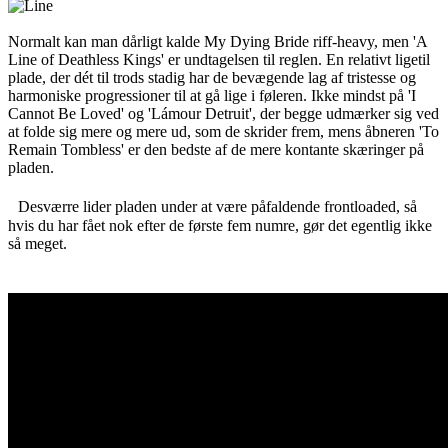
Normalt kan man dårligt kalde My Dying Bride riff-heavy, men 'A
Line of Deathless Kings' er undtagelsen til reglen. En relativt ligetil
plade, der dét til trods stadig har de bevægende lag af tristesse og
harmoniske progressioner til at gå lige i føleren. Ikke mindst på 'I
Cannot Be Loved' og 'Lámour Detruit', der begge udmærker sig ved
at folde sig mere og mere ud, som de skrider frem, mens åbneren 'To
Remain Tombless' er den bedste af de mere kontante skæringer på
pladen.
Desværre lider pladen under at være påfaldende frontloaded, så
hvis du har fået nok efter de første fem numre, gør det egentlig ikke
så meget.