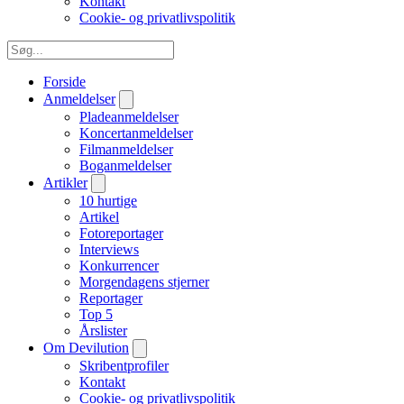
Kontakt
Cookie- og privatlivspolitik
Forside
Anmeldelser
Pladeanmeldelser
Koncertanmeldelser
Filmanmeldelser
Boganmeldelser
Artikler
10 hurtige
Artikel
Fotoreportager
Interviews
Konkurrencer
Morgendagens stjerner
Reportager
Top 5
Årslister
Om Devilution
Skribentprofiler
Kontakt
Cookie- og privatlivspolitik