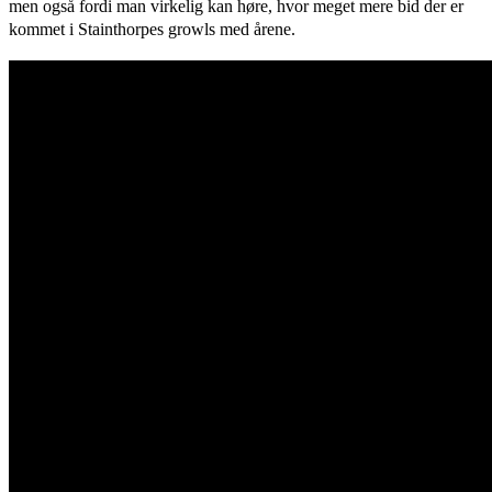
men også fordi man virkelig kan høre, hvor meget mere bid der er
kommet i Stainthorpes growls med årene.