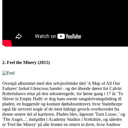
2. Feel the Misery (2015)
Ovenpå albummet med den selvprofetiske titel 'A Map of All Our
Failures' forlod Glencross bandet - og det åbnede døren for Calvin
Robertshaws retur på den seksstrengede, for første gang i 17 år. 'To
Shiver in Empty Halls' er dog hans eneste sangskrivningsbidrag til
pladen, en huggende og kontant dødsdoomtraver, hvor Stainthorpe
også får serveret nogle af de mest hidsige growls overhovedet fra
denne senere del af karrieren. Pladen blev, ligesom 'Turn Loose..' og
'The Angel...', indspillet i Academy Studios i Yorkshire, og således
er 'Feel the Misery' på alle fronter en
return to form
, hvor Andrew