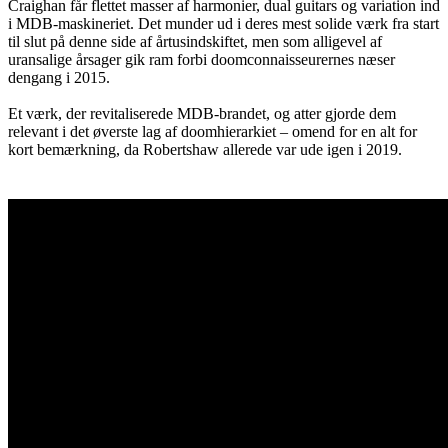
Craighan får flettet masser af harmonier, dual guitars og variation ind
i MDB-maskineriet. Det munder ud i deres mest solide værk fra start
til slut på denne side af årtusindskiftet, men som alligevel af
uransalige årsager gik ram forbi doomconnaisseurernes næser
dengang i 2015.
Et værk, der revitaliserede MDB-brandet, og atter gjorde dem
relevant i det øverste lag af doomhierarkiet – omend for en alt for
kort bemærkning, da Robertshaw allerede var ude igen i 2019.