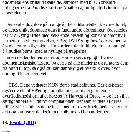
dødsmetallens brutalitet satte de, sammen med bl.a. Yorkshire-
kollegaerne fra Paradise Lost og Anathema, hurtigt dødsdoomen på
dagsordenen.
Der skulle dog ikke gå mange år, før dødsmetallen blev nedtonet,
og deres unikt doomede udtryk fandt andre afgreninger. Og således
har My Dying Bride med vekslende besætning konstant holdt liv i
karrieren, med nyudgivelser, EP'er, DVD'er og
hvad-har-vi
med få
års mellemrum lige siden. En karriere, der indtil videre har budt på
14 studiealbums, med et nyt lige på trapperne.
Inden det lander har vi derfor, som en servicepligt til vores
doomentusiastiske læsere, lyttet op på alle pladerne og rangeret dem
fra bund til top, så også du kan danne dig et overblik over, hvor
doomguldet er begravet.
OBS. Dette vedrører KUN deres studiealbums. Der eksisterer
også et væld af EP'er og compilations, samt det glimrende
overflødighedshorn af et boxsæt 'A Harvest of Dread' – og her vil vi
særligt anbefale 'Trinity'-compilationen, der samler flere af deres
tidlige EP'er under samme tag – men for overskuelighedens skyld vil
det dog kun være de deciderede albums, vi behandler her.
14.
Evinta (2011)