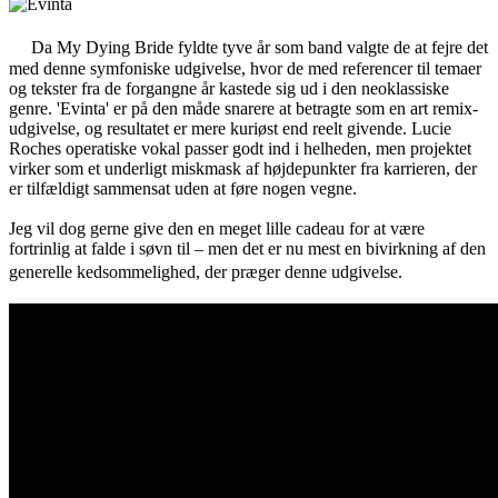
Da My Dying Bride fyldte tyve år som band valgte de at fejre det
med denne symfoniske udgivelse, hvor de med referencer til temaer
og tekster fra de forgangne år kastede sig ud i den neoklassiske
genre. 'Evinta' er på den måde snarere at betragte som en art remix-
udgivelse, og resultatet er mere kuriøst end reelt givende. Lucie
Roches operatiske vokal passer godt ind i helheden, men projektet
virker som et underligt miskmask af højdepunkter fra karrieren, der
er tilfældigt sammensat uden at føre nogen vegne.
Jeg vil dog gerne give den en meget lille cadeau for at være
fortrinlig at falde i søvn til – men det er nu mest en bivirkning af den
generelle kedsommelighed, der præger denne udgivelse.