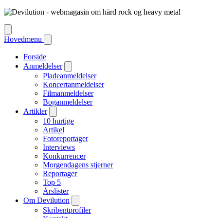
Hovedmenu
Forside
Anmeldelser
Pladeanmeldelser
Koncertanmeldelser
Filmanmeldelser
Boganmeldelser
Artikler
10 hurtige
Artikel
Fotoreportager
Interviews
Konkurrencer
Morgendagens stjerner
Reportager
Top 5
Årslister
Om Devilution
Skribentprofiler