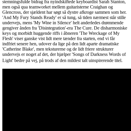
stemningsfulde bidrag fra nyindskiftede keyboardist Sarah Stanton,
men også qua teamworket mellem guitaristerne Craighan og
Glencross, der sjældent har søgt så dystre afkroge sammen som her.
'And My Fury Stands Ready' er så tung, så tiden nærmest står stille
undervejs, mens 'My Wine in Silence' helt anderledes drømmende
gengiver ånden fra 'Disintegration'-era The Cure. De disharmoniske
keys og morbidt huggende riffs i åbneren 'The Wreckage of My
Flesh' viser ganske vist lidt mere tænder fra starten, end vi får
indfriet senere hen, udover da lige på den lidt aparte dramatiske
'Catherine Blake', men teksturerne og de lidt friere strukturer
undervejs er noget af det, der hjælper 'Songs of Darkness Words of
Light' bedre på vej, på trods af den mildest talt uinspirerende titel.