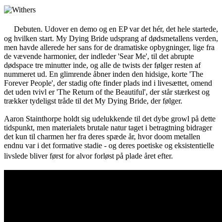
Debuten. Udover en demo og en EP var det hér, det hele startede,
og hvilken start. My Dying Bride udsprang af dødsmetallens verden,
men havde allerede her sans for de dramatiske opbygninger, lige fra
de vævende harmonier, der indleder 'Sear Me', til det abrupte
dødspace tre minutter inde, og alle de twists der følger resten af
nummeret ud. En glimrende åbner inden den hidsige, korte 'The
Forever People', der stadig ofte finder plads ind i livesættet, omend
det uden tvivl er 'The Return of the Beautiful', der står stærkest og
trækker tydeligst tråde til det My Dying Bride, der følger.
Aaron Stainthorpe holdt sig udelukkende til det dybe growl på dette
tidspunkt, men materialets brutale natur taget i betragtning bidrager
det kun til charmen her fra deres spæde år, hvor doom metallen
endnu var i det formative stadie - og deres poetiske og eksistentielle
livslede bliver først for alvor forløst på plade året efter.