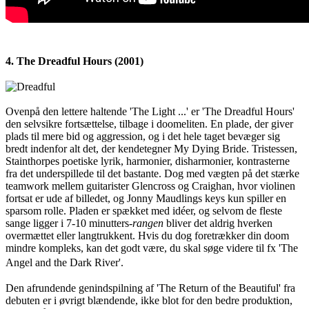
4. The Dreadful Hours (2001)
Ovenpå den lettere haltende 'The Light ...' er 'The Dreadful Hours'
den selvsikre fortsættelse, tilbage i doomeliten. En plade, der giver
plads til mere bid og aggression, og i det hele taget bevæger sig
bredt indenfor alt det, der kendetegner My Dying Bride. Tristessen,
Stainthorpes poetiske lyrik, harmonier, disharmonier, kontrasterne
fra det underspillede til det bastante. Dog med vægten på det stærke
teamwork mellem guitarister Glencross og Craighan, hvor violinen
fortsat er ude af billedet, og Jonny Maudlings keys kun spiller en
sparsom rolle. Pladen er spækket med idéer, og selvom de fleste
sange ligger i 7-10 minutters-
rangen
bliver det aldrig hverken
overmættet eller langtrukkent. Hvis du dog foretrækker din doom
mindre kompleks, kan det godt være, du skal søge videre til fx 'The
Angel and the Dark River'.
Den afrundende genindspilning af 'The Return of the Beautiful' fra
debuten er i øvrigt blændende, ikke blot for den bedre produktion,