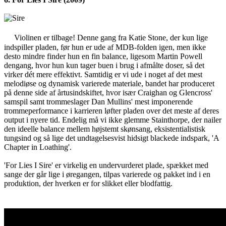
Violinen er tilbage! Denne gang fra Katie Stone, der kun lige
indspiller pladen, før hun er ude af MDB-folden igen, men ikke
desto mindre finder hun en fin balance, ligesom Martin Powell
dengang, hvor hun kun tager buen i brug i afmålte doser, så det
virker dét mere effektivt. Samtidig er vi ude i noget af det mest
melodiøse og dynamisk varierede materiale, bandet har produceret
på denne side af årtusindskiftet, hvor især Craighan og Glencross'
samspil samt trommeslager Dan Mullins' mest imponerende
trommeperformance i karrieren løfter pladen over det meste af deres
output i nyere tid. Endelig må vi ikke glemme Stainthorpe, der nailer
den ideelle balance mellem højstemt skønsang, eksistentialistisk
tungsind og så lige det undtagelsesvist hidsigt blackede indspark, 'A
Chapter in Loathing'.
'For Lies I Sire' er virkelig en undervurderet plade, spækket med
sange der går lige i øregangen, tilpas varierede og pakket ind i en
produktion, der hverken er for slikket eller blodfattig.