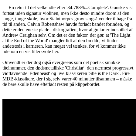
En retur til det velkendte efter '34.788%...Complete'. Ganske vist
fortsat uden signatur-violinen, men ikke desto mindre doom af den
lange, tunge skole, hvor Stainthorpes growls også vender tilbage fra
tid til anden. Calvin Robertshaw havde forladt bandet forinden, og
dette er den eneste plade i diskografien, hvor al guitar er indspillet af
Andrew Craighan selv. Om det er den faktor, der gør, at 'The Light
at the End of the World' mangler lidt af den bredde, vi finder
andetsteds i karrieren, kan meget vel tænkes, for vi kommer ikke
udenom en vis fillerkvote her.
Omvendt er der dog også evergreens som det poetisk smukke
titelnummer, den dødsmetalliske 'Christliar', den nærmest progressivt
vidtfavnende 'Edenbeast' og live-klassikeren 'She is the Dark'. Fire
MDB-klassikere, der i sig selv varer 40 minutter tilsammen – måske
de bare skulle have efterladt resten på klippebordet.