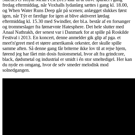
fredag eftermiddag, når Voxhalls lydanlæg sættes i gang kl. 18.00,
og When Water Runs Deep går på scenen; anlægget slukkes først
igen, når Týr er færdige for igen at blive aktiveret lørdag
eftermiddag kl. 15.30 med Swindler, der bl.a. består af en forsanger
og trommeslager fra førnævnte Hatesphere. Det hele slutter med
Anaal Nathrakh, der senest var i Danmark for at spille på Roskilde
Festival i 2013. En koncert, denne anmelder gik glip af pga. et
meet'n'greet med et større amerikansk orkester, der skulle spille
samme aften. Så denne gang får briterne ikke lov til at rejse hjem,
førend jeg har fået min dosis fusionsmetal, hvor alt fra grindcore,
black, dødsmetal og industrial er smidt i én stor smeltedigel. Her kan
du nyde en omgang, hvor de selv smeder melodisk mod
solnedgangen.