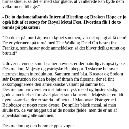
turnéaktuelle, så det er med stor glæde, at vi allerede kan byde dem
velkommen tilbage."
- De to dødsmetalbands Internal Bleeding og Broken Hope er jo
også lidt af et scoop for Royal Metal Fest. Hvordan fik I de to
bands på plakaten?
"Da de er på tour i år, oveni købet sammen, var det oplagt at få dem!
De er ydermere på turné med The Walking Dead Orchestra fra
Frankrig, som høster gode anmeldelser, så det bliver dejligt tungt og
brutalt!"
Udover navnene, som Lea her nævner, er der naturligvis også tyske
Destruction, Majesty og østrigske Belphegor. Tyskerne behøver
nærmest ingen introduktion. Sammen med bl.a. Kreator og Sodom
står Destruction for den bølge af thrash fra firserne, der så fint
akkompagnerede den amerikanske variant på samme tid.
Destruction har været en institution i tysk metal og høster stadig
gode anmeldelser for såvel plader som koncerter. Majesty er en lidt
nyere størrelse, der er stærkt influeret af Manowar. Østrigerne i
Belphegor er noget mere dystre. De spiller black metal, så man
skulle tro, de var hugget ud af de norske fjelde, men de er nu af
alpeafstamning alle sammen.
Destruction og den berømte pølsevogn: