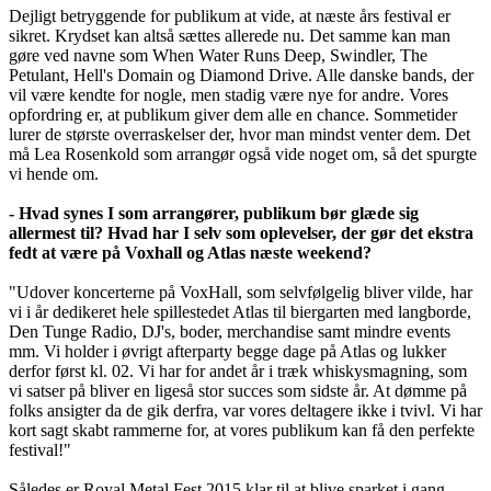
Dejligt betryggende for publikum at vide, at næste års festival er
sikret. Krydset kan altså sættes allerede nu. Det samme kan man
gøre ved navne som When Water Runs Deep, Swindler, The
Petulant, Hell's Domain og Diamond Drive. Alle danske bands, der
vil være kendte for nogle, men stadig være nye for andre. Vores
opfordring er, at publikum giver dem alle en chance. Sommetider
lurer de største overraskelser der, hvor man mindst venter dem. Det
må Lea Rosenkold som arrangør også vide noget om, så det spurgte
vi hende om.
- Hvad synes I som arrangører, publikum bør glæde sig
allermest til? Hvad har I selv som oplevelser, der gør det ekstra
fedt at være på Voxhall og Atlas næste weekend?
"Udover koncerterne på VoxHall, som selvfølgelig bliver vilde, har
vi i år dedikeret hele spillestedet Atlas til biergarten med langborde,
Den Tunge Radio, DJ's, boder, merchandise samt mindre events
mm. Vi holder i øvrigt afterparty begge dage på Atlas og lukker
derfor først kl. 02. Vi har for andet år i træk whiskysmagning, som
vi satser på bliver en ligeså stor succes som sidste år. At dømme på
folks ansigter da de gik derfra, var vores deltagere ikke i tvivl. Vi har
kort sagt skabt rammerne for, at vores publikum kan få den perfekte
festival!"
Således er Royal Metal Fest 2015 klar til at blive sparket i gang