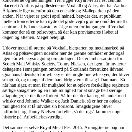
koncerterne og stemningen. Her ligger Royal Metal Fest centralt
placeret i Aarhus på spillestederne Voxhall og Atlas, der har Aarhus
Å løbende lige udenfor på den ene side og Mølleparken på den
anden. Når vejret er godt i april måned, betyder det, at publikum
mellem koncerterne kan nyde det gode vejr i grønne områder midt i
centrum af Jyllands største by. Lige uden for indgangen til Voxhall
kommer der så en pølsevogn, så der kan provianteres i løbet af
dagen og aftenen. Meget belejligt.
Udover metal til ørerne på Voxhall, biergarten og metalmarked på
Atlas og pølsevognen udenfor nær de grønne områder er der også
igen i år whiskysmagning om lørdagen. Det er ambassadøren for
Scotch Malt Whisky Society, Tonny Nielsen, der igen i år inviterer
deltagerne i smagningen ombord på Skotlands foretrukne ildvand.
Qua hans lidenskab for whisky er det nogle fine whiskyer, der bliver
smagt på, og mange af dem har aldrig været til salg i Danmark. Så
når han siger, at man får mulighed for at opleve forskellige regioners
særlige smagstræk og en unik mulighed for at smage helt særlige
aftapninger, er det ikke forkert. Så for de, der kan og vil andet med
whisky end Johnnie Walker og Jack Daniels, så er her en oplagt
mulighed for at få udvidet sin horisont. Smagsløgene bliver
udfordret, og Tonny Nielsen fortæller, så der også kommer noget
historie på. Anbefalelsesværdigt.
Det samme er selve Royal Metal Fest 2015. Arrangørerne bag har