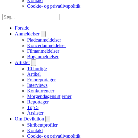
Kontakt
Cookie- og privatlivspolitik
Forside
Anmeldelser
Pladeanmeldelser
Koncertanmeldelser
Filmanmeldelser
Boganmeldelser
Artikler
10 hurtige
Artikel
Fotoreportager
Interviews
Konkurrencer
Morgendagens stjerner
Reportager
Top 5
Årslister
Om Devilution
Skribentprofiler
Kontakt
Cookie- og privatlivspolitik