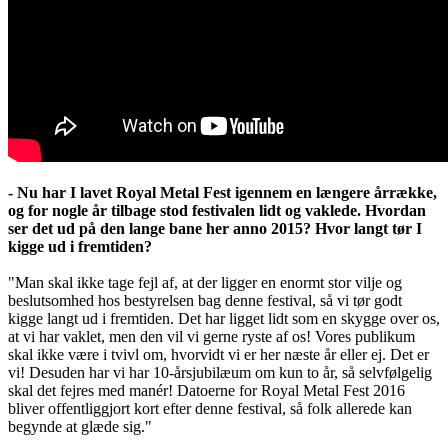
- Nu har I lavet Royal Metal Fest igennem en længere årrække,
og for nogle år tilbage stod festivalen lidt og vaklede. Hvordan
ser det ud på den lange bane her anno 2015? Hvor langt tør I
kigge ud i fremtiden?
"Man skal ikke tage fejl af, at der ligger en enormt stor vilje og
beslutsomhed hos bestyrelsen bag denne festival, så vi tør godt
kigge langt ud i fremtiden. Det har ligget lidt som en skygge over os,
at vi har vaklet, men den vil vi gerne ryste af os! Vores publikum
skal ikke være i tvivl om, hvorvidt vi er her næste år eller ej. Det er
vi! Desuden har vi har 10-årsjubilæum om kun to år, så selvfølgelig
skal det fejres med manér! Datoerne for Royal Metal Fest 2016
bliver offentliggjort kort efter denne festival, så folk allerede kan
begynde at glæde sig."