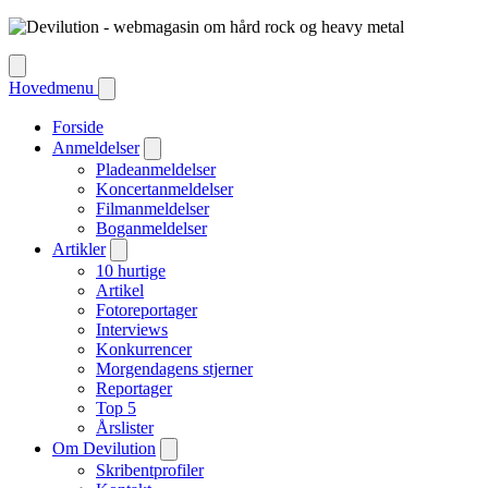
Hovedmenu
Forside
Anmeldelser
Pladeanmeldelser
Koncertanmeldelser
Filmanmeldelser
Boganmeldelser
Artikler
10 hurtige
Artikel
Fotoreportager
Interviews
Konkurrencer
Morgendagens stjerner
Reportager
Top 5
Årslister
Om Devilution
Skribentprofiler