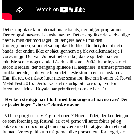
Det er dog ikke kun internationale bands, der udgør programmet.
Der er også masser af danske navne. Det er dog ikke de sædvanlige
navne, men derimod laget lidt længere nede i mulden.
Undergrunden, som det så populært kaldes. Det betyder, at det er
bands, der endnu ikke er slået igennem og blevet allemandseje i
vores miljø. Det var Volbeat heller ikke, da de spillede på den
mindste scene nogensinde i Aarhus tilbage i 2004, hvor bysbarnet
Jacob Bredahl, der dengang spillede i Hatesphere, nærmest profetisk
proklamerede, at de ville blive det næste store navn i dansk metal.
Han fik ret, og måske lurer næste sensation lige om hjørnet på Royal
Metal Fest 2015. Derfor var det naturligt at høre om, hvorfor
foreningen Metal Royale har prioriteret, som de har i år.
- Hvilken strategi har I haft med bookingen af navne i år? Der
er jo slet ingen "større" danske navne.
"Vi har spurgt os selv: Gør det noget? Noget af det, der kendetegner
os som forening og festival, er, at vi gerne vil sætte fokus på og
bakke op om upcoming bands og være med til at give dem et skub
fremad. Vores publikum må gerne blive præsenteret for noget, de