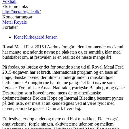
Voxhall
Eksterne links
http://metalroyale.dk/
Koncertarrangør
Metal Royale
Forfatter
Kent Kirkegaard Jensen
Royal Metal Fest 2015 i Aarhus foregår i den kommende weekend,
har mange spændende navne på plakaten og er samtidig klar med
budskabet om, at festivalen er en realitet de næste mange år!
På fredag og lørdag er det for ottende gang tid til Royal Metal Fest.
2015-udgaven har et bredt, internationalt program og en base af
unge, danske navne, der ulmer i undergrunden i musikmiljøet
herhjemme. Arrangørerne har denne gang fået fat i navne som
færøske Týr, britiske Anaal Nathrakh, østrigske Belphegor og tyske
Destruction som hovednavne, mens de to amerikanske
dødsmetalbands Broken Hope og Internal Bleeding bestemt pynter
på den liste, der mest af alt kendetegnes ved at være fyldt med
navne, som ikke gæster Danmark hver dag.
En festival er dog andet og mere end blot musikken. Det er også
omgivelserne, forplejningen, aktiviteterne udenom og mellem