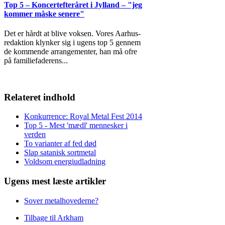
Top 5 – Koncertefteråret i Jylland – "jeg
kommer måske senere"
Det er hårdt at blive voksen. Vores Aarhus-
redaktion klynker sig i ugens top 5 gennem
de kommende arrangementer, han må ofre
på familiefaderens
...
Relateret indhold
Konkurrence: Royal Metal Fest 2014
Top 5 - Mest 'mædl' mennesker i
verden
To varianter af fed død
Slap satanisk sortmetal
Voldsom energiudladning
Ugens mest læste artikler
Sover metalhovederne?
Tilbage til Arkham