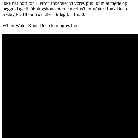
ikke har hørt før. Derfor anbefaler vi vores publikum at møde op
begge dage til åbningskoncerterne med When Water Runs Deep
fredag kl. 18 og Swindler lørdag kl. 15:30."
When Water Runs Deep kan høres her: