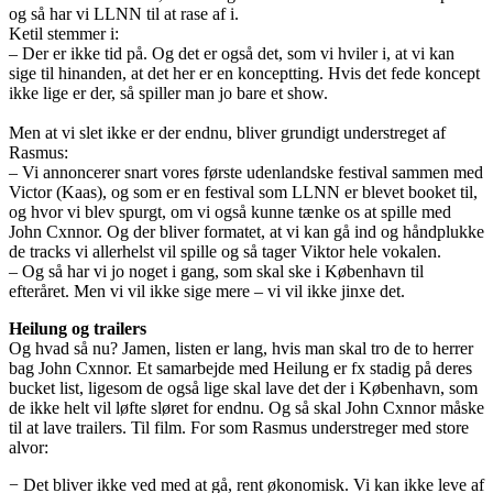
og så har vi LLNN til at rase af i.
Ketil stemmer i:
– Der er ikke tid på. Og det er også det, som vi hviler i, at vi kan
sige til hinanden, at det her er en konceptting. Hvis det fede koncept
ikke lige er der, så spiller man jo bare et show.
Men at vi slet ikke er der endnu, bliver grundigt understreget af
Rasmus:
– Vi annoncerer snart vores første udenlandske festival sammen med
Victor (Kaas), og som er en festival som LLNN er blevet booket til,
og hvor vi blev spurgt, om vi også kunne tænke os at spille med
John Cxnnor. Og der bliver formatet, at vi kan gå ind og håndplukke
de tracks vi allerhelst vil spille og så tager Viktor hele vokalen.
– Og så har vi jo noget i gang, som skal ske i København til
efteråret. Men vi vil ikke sige mere – vi vil ikke jinxe det.
Heilung og trailers
Og hvad så nu? Jamen, listen er lang, hvis man skal tro de to herrer
bag John Cxnnor. Et samarbejde med Heilung er fx stadig på deres
bucket list, ligesom de også lige skal lave det der i København, som
de ikke helt vil løfte sløret for endnu. Og så skal John Cxnnor måske
til at lave trailers. Til film. For som Rasmus understreger med store
alvor:
− Det bliver ikke ved med at gå, rent økonomisk. Vi kan ikke leve af