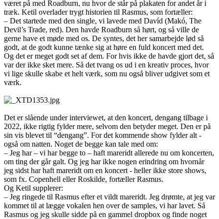
været på med Roadburn, nu hvor de står på plakaten for andet år i
træk. Ketil overlader trygt historien til Rasmus, som fortæller:
– Det startede med den single, vi lavede med Davíd (Makó, The
Devil’s Trade, red). Den havde Roadburn så hørt, og så ville de
gerne have et møde med os. De syntes, det her samarbejde lød så
godt, at de godt kunne tænke sig at høre en fuld koncert med det.
Og det er meget godt set af dem. For hvis ikke de havde gjort det, så
var der ikke sket mere. Så det tvang os ud i en kreativ proces, hvor
vi lige skulle skabe et helt værk, som nu også bliver udgivet som et
værk.
Det er slående under interviewet, at den koncert, dengang tilbage i
2022, ikke rigtig fylder mere, selvom den betyder meget. Den er på
sin vis blevet til “dengang”. For det kommende show fylder alt -
også om natten. Noget de begge kan tale med om:
– Jeg har – vi har begge to – haft mareridt allerede nu om koncerten,
om ting der går galt. Og jeg har ikke nogen erindring om hvornår
jeg sidst har haft mareridt om en koncert - heller ikke store shows,
som fx. Copenhell eller Roskilde, fortæller Rasmus.
Og Ketil supplerer:
– Jeg ringede til Rasmus efter et vildt mareridt. Jeg drømte, at jeg var
kommet til at lægge vokalen hen over de samples, vi har lavet. Så
Rasmus og jeg skulle sidde på en gammel dropbox og finde noget