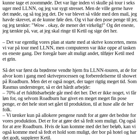
kunne tage et zoommøde. Det var lige inden vi skulle på tour i seks
uger med LLNN, og jeg var sygt stresset. Men de ville gerne have
det møde, og så tog jeg det. De var blevet så vilde med den mail, jeg
havde skrevet, at de kunne føle den. Og vi har den pose penge til jer,
og jeg tænkte: "Wow . okay, de mener det virkelig!" Og det eneste,
jeg tænkte på, var, at jeg skal ringe til Ketil og sige det her.
– Det var egentlig vores plan at starte med at skrive koncerten, mens
vi var på tour med LLNN, men computeren var ikke oppe af tasken
en eneste gang. Der foregår bare alt muligt andet, tilføjer Ketil med
et grin.
Så det var først da brødrene vendte hjem fra LLNN-touren, at de for
alvor kom i gang med skriveprocessen og forberedelserne til showet
på Roadburn. Men det er også noget, der tager rigtig meget tid. Som
Rasmus understreger, så er det hårdt arbejde:
– 70% af et fuldtidsarbejde går med det her. Det er ikke noget, vi får
løn for, og selvom Roadburn har givet en meget meget fin pose
penge, er det hele stort set gået til produktion, til at huse alle de her
folk.
– Vi tænker kun på allokere pengene rundt for at gøre det bedste for
vores produktion. Det er for at gøre det så fedt som muligt. Og også
for at ære Roadburn. Hvis de kan komme med det her beløb, kan vi
også komme med så fedt et hold som muligt, der bor på hotel og har
det godt, supplerer Ketil.