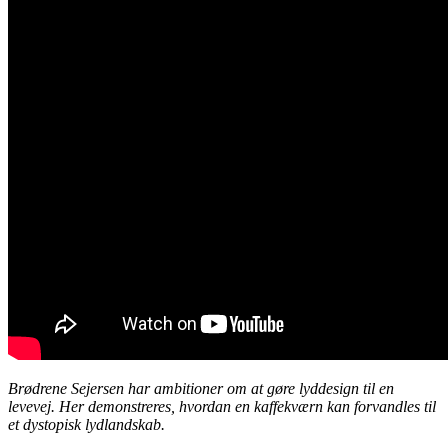
Brødrene Sejersen har ambitioner om at gøre lyddesign til en
levevej. Her demonstreres, hvordan en kaffekværn kan forvandles til
et dystopisk lydlandskab.