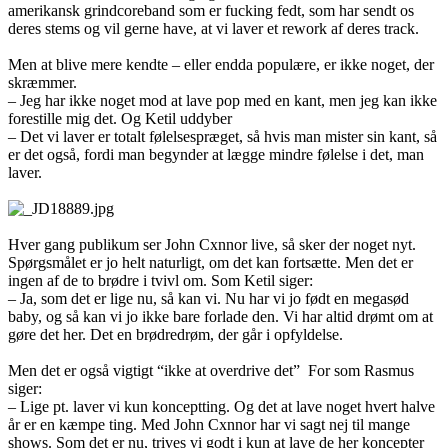
amerikansk grindcoreband som er fucking fedt, som har sendt os
deres stems og vil gerne have, at vi laver et rework af deres track.
Men at blive mere kendte – eller endda populære, er ikke noget, der
skræmmer.
– Jeg har ikke noget mod at lave pop med en kant, men jeg kan ikke
forestille mig det. Og Ketil uddyber
– Det vi laver er totalt følelsespræget, så hvis man mister sin kant, så
er det også, fordi man begynder at lægge mindre følelse i det, man
laver.
Hver gang publikum ser John Cxnnor live, så sker der noget nyt.
Spørgsmålet er jo helt naturligt, om det kan fortsætte. Men det er
ingen af de to brødre i tvivl om. Som Ketil siger:
– Ja, som det er lige nu, så kan vi. Nu har vi jo født en megasød
baby, og så kan vi jo ikke bare forlade den. Vi har altid drømt om at
gøre det her. Det en brødredrøm, der går i opfyldelse.
Men det er også vigtigt “ikke at overdrive det” For som Rasmus
siger:
– Lige pt. laver vi kun konceptting. Og det at lave noget hvert halve
år er en kæmpe ting. Med John Cxnnor har vi sagt nej til mange
shows. Som det er nu, trives vi godt i kun at lave de her koncepter