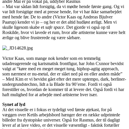
andre Mai er på vokal på, uddyber Rasmus
– Mai var sådan lidt forsigtig, da vi mødte hende første gang. Og vi
var lidt forsigtige med at presse hende, for vi har ikke samarbejdet
med hende før. De to andre (Victor Kaas og Andreas Bjulver
Paarup) kender vi jo – og her er det altid hudløst ærligt. Men vi
skulle ligesom skabe et
safe space
. Det gjorde vi også op til
Roskilde, hvor vi lavede et rum, hvor alle artisterne kunne være helt
ærlige og blive frustrerede og være sårbare.
Victor Kaas, som mange nok kender som en temmelig
udadreagerende og karismatisk frontfigur, har John Cxnnor bevidst
valgt at “køre med en meget meget tung, hiphop-agtig approach,
som nærmest er nu-metal, der er slået ned på en eller anden måde”
– Med Kim er vi bevidst gået efter det mere uptempo, dark, berliner-
undergrundstechno, lidt a la Blade fra 90’erne. Fordi vi også
forestiller os, hvordan de kommer til at levere det. Også fordi vi har
haft mulighed for at arbejde med artisterne hver især.
Synet af lyd
At det visuelle er i fokus er tydeligt ved første øjekast, for på
væggen over Ketils arbejdsbord hænger der en række udprintede
billeder fra dystopiske universer. Også for Rasmus, der til dagligt
lever af at lave video, er det visuelle væsentligt - faktisk fortæller