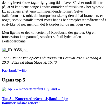
det, og hvert show tager rigtig lang tid at lave. Så vi er nødt til at tro
på, at vi kan tjene penge i andre områder af musikken - her synes vi
fx, at trailers er et vanvittigt spændende format. Selve
trailerformattet, mht. det kompositoriske og den del af branchen, er
noget, som vi parallelt med vores bands har arbejdet ret målrettet på i
et stykke tid nu, men om det lykkedes for os må tiden vise.
Men lige nu er det koncerten på Roadburn, der gælder. Og en
fotosession i en gammel, smadret sofa til lyden af en
skateboardbane.
John Cxnnor kan opleves på Roadburn Festival 2023, Torsdag d.
20.04.2023 på Main Stage kl. 15.40.
Facebook
Twitter
Ugens top 5
Top 5 – Koncertefteråret i Jylland – "jeg
kommer måske senere"