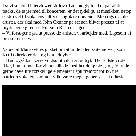
Da vi senere i interviewet får lov til at smuglytte til et par af de
tracks, de tager med til koncerten, er det tydeligt, at musikken netop
er skrevet til vokalens udtryk – og ikke omvendt. Men også, at de
artister, der skal med John Cxnnor på scenen bliver presset til at
bryde egne grænser. For som Rasmus siger:
– Vi forsøger også at presse de artister, vi arbejder med. Ligesom vi
presser os selv.
Valget af Mai skyldes ønsket om at finde “den sarte nerve”, som
Ketil udtrykker det, og han uddyber
– Hun også kan være voldsomt vild i sit udtryk. Det vidste vi slet
ikke, hun kunne, før vi indspillede med hende første gang. Vi ville
gerne have fire forskellige elementer i spil fremfor for fx. fire
hardcorevokaler, som nok ville være meget generisk i sit udtryk.