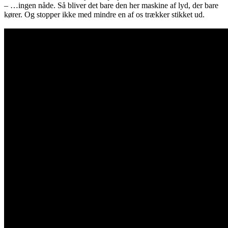
– …ingen nåde. Så bliver det bare den her maskine af lyd, der bare
kører. Og stopper ikke med mindre en af os trækker stikket ud.