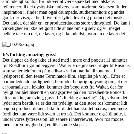
almindeligt kontor, for udover at være spækket med alskens
referencer til det dystopiske univers, som brødrene Sejersen finder
inspiration i, finder man også drumpads, studiemonitors og andet
godt, der viser, at her bliver der lyttet, levet og produceret musik.
Det andet, der slår en, er producerduoens store ydmyghed. De kan i
virkeligheden ikke ret godt lide at tale om sig selv og vil meget
hellere tale om det, de laver, og ikke mindst, hvordan de laver det.
It’s fucking amazing, guys!
Det slipper de dog ikke af sted med i mere end præcist 11 minutter
før Roadburn-grundlæggeren Walter Hoeijmakers ringer til Rasmus,
som sætter telefonen på medhør - vel at mærke til tonerne af
lydsporet til den første Terminator-film, afspillet på vinyl. Efter et
par indledende høfligheder, herunder behørig oplysning om, at der
er journalister i lokalet, kommer det begejstret fra Walter, der for
nyligt har fået tilsendt en smagsprøve på den forestående koncert:
“It’s fucking amazing, guys! It’s fucking amazing”. Og selvom det
lyder som bestilt, så er det ret tydeligt, at den store ros kommer lidt
bag på producerduoen. Ikke fordi det har skortet på ros, men mere
fordi det kan være lidt svært at tro på. Det kommer også til udtryk
under vores lyttesession lidt senere i interviewet, hvor ros mødes
med stor ydmyghed og en lille smule skepsis.