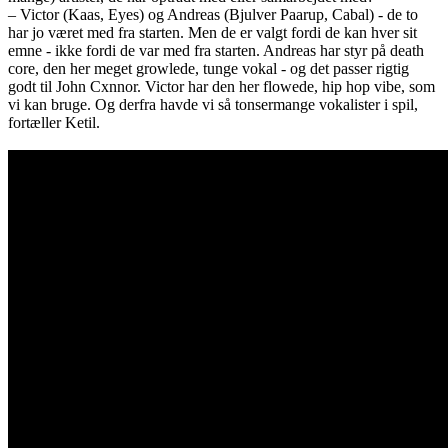
– Victor (Kaas, Eyes) og Andreas (Bjulver Paarup, Cabal) - de to
har jo været med fra starten. Men de er valgt fordi de kan hver sit
emne - ikke fordi de var med fra starten. Andreas har styr på death
core, den her meget growlede, tunge vokal - og det passer rigtig
godt til John Cxnnor. Victor har den her flowede, hip hop vibe, som
vi kan bruge. Og derfra havde vi så tonsermange vokalister i spil,
fortæller Ketil.