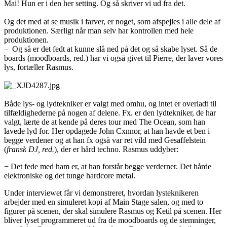
Mai! Hun er i den her setting. Og så skriver vi ud fra det.
Og det med at se musik i farver, er noget, som afspejles i alle dele af
produktionen. Særligt når man selv har kontrollen med hele
produktionen.
– Og så er det fedt at kunne slå ned på det og så skabe lyset. Så de
boards (moodboards, red.) har vi også givet til Pierre, der laver vores
lys, fortæller Rasmus.
Både lys- og lydtekniker er valgt med omhu, og intet er overladt til
tilfældighederne på nogen af delene. Fx. er den lydtekniker, de har
valgt, lærte de at kende på deres tour med The Ocean, som han
lavede lyd for. Her opdagede John Cxnnor, at han havde et ben i
begge verdener og at han fx også var ret vild med Gesaffelstein
(
fransk DJ, red.
), der er hård techno. Rasmus uddyber:
− Det fede med ham er, at han forstår begge verderner. Det hårde
elektroniske og det tunge hardcore metal.
Under interviewet får vi demonstreret, hvordan lysteknikeren
arbejder med en simuleret kopi af Main Stage salen, og med to
figurer på scenen, der skal simulere Rasmus og Ketil på scenen. Her
bliver lyset programmeret ud fra de moodboards og de stemninger,