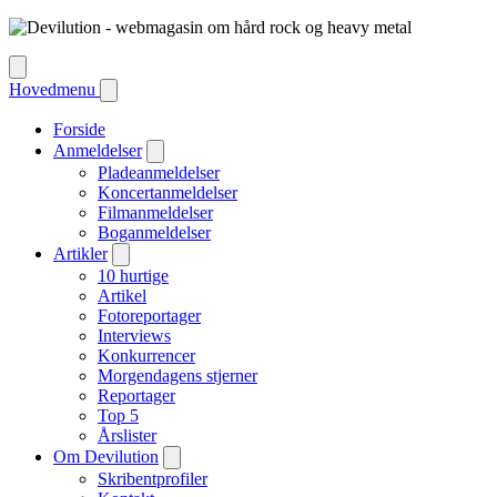
Hovedmenu
Forside
Anmeldelser
Pladeanmeldelser
Koncertanmeldelser
Filmanmeldelser
Boganmeldelser
Artikler
10 hurtige
Artikel
Fotoreportager
Interviews
Konkurrencer
Morgendagens stjerner
Reportager
Top 5
Årslister
Om Devilution
Skribentprofiler