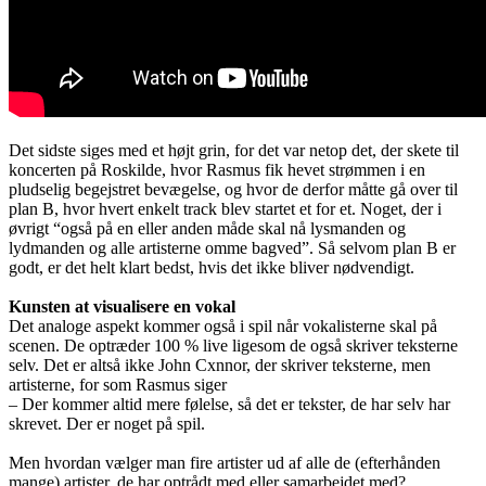
Det sidste siges med et højt grin, for det var netop det, der skete til
koncerten på Roskilde, hvor Rasmus fik hevet strømmen i en
pludselig begejstret bevægelse, og hvor de derfor måtte gå over til
plan B, hvor hvert enkelt track blev startet et for et. Noget, der i
øvrigt “også på en eller anden måde skal nå lysmanden og
lydmanden og alle artisterne omme bagved”. Så selvom plan B er
godt, er det helt klart bedst, hvis det ikke bliver nødvendigt.
Kunsten at visualisere en vokal
Det analoge aspekt kommer også i spil når vokalisterne skal på
scenen. De optræder 100 % live ligesom de også skriver teksterne
selv. Det er altså ikke John Cxnnor, der skriver teksterne, men
artisterne, for som Rasmus siger
– Der kommer altid mere følelse, så det er tekster, de har selv har
skrevet. Der er noget på spil.
Men hvordan vælger man fire artister ud af alle de (efterhånden
mange) artister, de har optrådt med eller samarbejdet med?