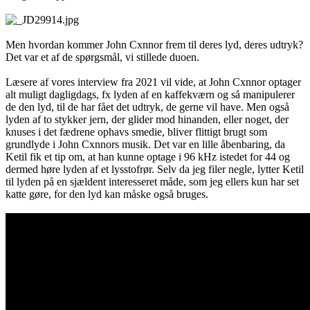
Men hvordan kommer John Cxnnor frem til deres lyd, deres udtryk?
Det var et af de spørgsmål, vi stillede duoen.
Læsere af vores interview fra 2021 vil vide, at John Cxnnor optager
alt muligt dagligdags, fx lyden af en kaffekværn og så manipulerer
de den lyd, til de har fået det udtryk, de gerne vil have. Men også
lyden af to stykker jern, der glider mod hinanden, eller noget, der
knuses i det fædrene ophavs smedie, bliver flittigt brugt som
grundlyde i John Cxnnors musik. Det var en lille åbenbaring, da
Ketil fik et tip om, at han kunne optage i 96 kHz istedet for 44 og
dermed høre lyden af et lysstofrør. Selv da jeg filer negle, lytter Ketil
til lyden på en sjældent interesseret måde, som jeg ellers kun har set
katte gøre, for den lyd kan måske også bruges.