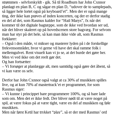
strømmen - selvforskyldt - gik. Så til Roadburn har John Cxnnor
planlagt en plan B, C og sågar en plan D, “udover de to samplepads,
så ligger hele lortet også på keyboard’et”. Men der er også mange
ting, der ikke kan prøves af inden koncerten, og der er derfor stadig
en del af det, som Rasmus kalder for “Hail Marys”, fx når det
kommer til det digitale bagtæppe, som de ikke ved hvordan ser ud,
når det bliver skaleret op på hovedscenen store bagvæg. For selvom
man har styr på det hele, så kan man ikke vide alt, som Rasmus
forklarer:
– Også i den måde, vi mikser og masterer lyden på i de forskellige
frekvensområder, hvor vi gerne vil have det skal ramme folk i
mellemgulvet. Rent visuelt kan vi jo se, at det burde det gøre her.
Men vi ved ikke om det reelt gør det.
Og han fortsætter:
– Vi forsøger at planlægge alt, men samtidig også gøre det åbent, så
vi kan være os selv.
Derfor har John Cxnnor også valgt at ca 30% af musikken spilles
live, og at kun 70% af mastertrack’et er programmet, for som
Rasmus siger:
– Vi kunne i princippet bare programmere 100%, og så bare lade
som om. Men det er ikke fedt. Der bliver nødt til at være noget på
spil, at være fokus på at være tight, være en del af musikken og føle
musikken.
Men når først Ketil har trykket “play”, så er der med Rasmus’ ord