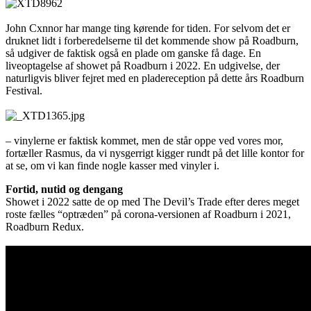
John Cxnnor har mange ting kørende for tiden. For selvom det er
druknet lidt i forberedelserne til det kommende show på Roadburn,
så udgiver de faktisk også en plade om ganske få dage. En
liveoptagelse af showet på Roadburn i 2022. En udgivelse, der
naturligvis bliver fejret med en pladereception på dette års Roadburn
Festival.
– vinylerne er faktisk kommet, men de står oppe ved vores mor,
fortæller Rasmus, da vi nysgerrigt kigger rundt på det lille kontor for
at se, om vi kan finde nogle kasser med vinyler i.
Fortid, nutid og dengang
Showet i 2022 satte de op med The Devil’s Trade efter deres meget
roste fælles “optræden” på corona-versionen af Roadburn i 2021,
Roadburn Redux.