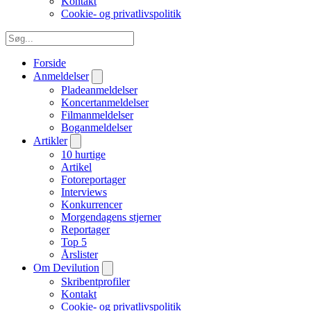
Kontakt
Cookie- og privatlivspolitik
Forside
Anmeldelser
Pladeanmeldelser
Koncertanmeldelser
Filmanmeldelser
Boganmeldelser
Artikler
10 hurtige
Artikel
Fotoreportager
Interviews
Konkurrencer
Morgendagens stjerner
Reportager
Top 5
Årslister
Om Devilution
Skribentprofiler
Kontakt
Cookie- og privatlivspolitik