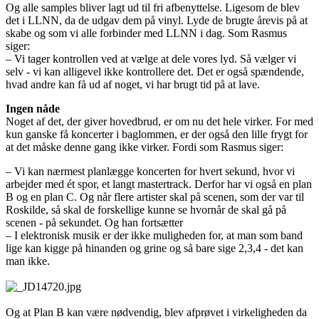
Og alle samples bliver lagt ud til fri afbenyttelse. Ligesom de blev
det i LLNN, da de udgav dem på vinyl. Lyde de brugte årevis på at
skabe og som vi alle forbinder med LLNN i dag. Som Rasmus
siger:
– Vi tager kontrollen ved at vælge at dele vores lyd. Så vælger vi
selv - vi kan alligevel ikke kontrollere det. Det er også spændende,
hvad andre kan få ud af noget, vi har brugt tid på at lave.
Ingen nåde
Noget af det, der giver hovedbrud, er om nu det hele virker. For med
kun ganske få koncerter i baglommen, er der også den lille frygt for
at det måske denne gang ikke virker. Fordi som Rasmus siger:
– Vi kan nærmest planlægge koncerten for hvert sekund, hvor vi
arbejder med ét spor, et langt mastertrack. Derfor har vi også en plan
B og en plan C. Og når flere artister skal på scenen, som der var til
Roskilde, så skal de forskellige kunne se hvornår de skal gå på
scenen - på sekundet. Og han fortsætter
– I elektronisk musik er der ikke muligheden for, at man som band
lige kan kigge på hinanden og grine og så bare sige 2,3,4 - det kan
man ikke.
Og at Plan B kan være nødvendig, blev afprøvet i virkeligheden da