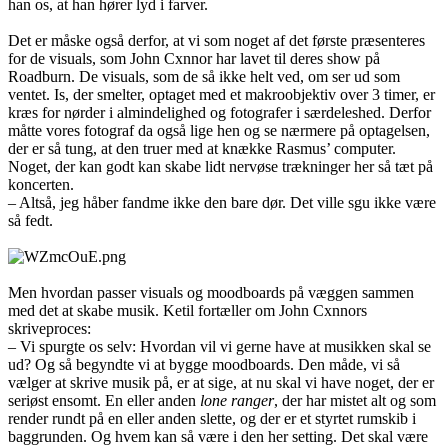
han os, at han hører lyd i farver.
Det er måske også derfor, at vi som noget af det første præsenteres
for de visuals, som John Cxnnor har lavet til deres show på
Roadburn. De visuals, som de så ikke helt ved, om ser ud som
ventet. Is, der smelter, optaget med et makroobjektiv over 3 timer, er
kræs for nørder i almindelighed og fotografer i særdeleshed. Derfor
måtte vores fotograf da også lige hen og se nærmere på optagelsen,
der er så tung, at den truer med at knække Rasmus’ computer.
Noget, der kan godt kan skabe lidt nervøse trækninger her så tæt på
koncerten.
– Altså, jeg håber fandme ikke den bare dør. Det ville sgu ikke være
så fedt.
Men hvordan passer visuals og moodboards på væggen sammen
med det at skabe musik. Ketil fortæller om John Cxnnors
skriveproces:
– Vi spurgte os selv: Hvordan vil vi gerne have at musikken skal se
ud? Og så begyndte vi at bygge moodboards. Den måde, vi så
vælger at skrive musik på, er at sige, at nu skal vi have noget, der er
seriøst ensomt. En eller anden
lone ranger
, der har mistet alt og som
render rundt på en eller anden slette, og der er et styrtet rumskib i
baggrunden. Og hvem kan så være i den her setting. Det skal være