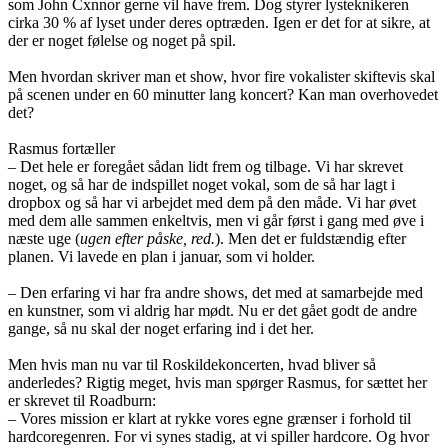
som John Cxnnor gerne vil have frem. Dog styrer lysteknikeren
cirka 30 % af lyset under deres optræden. Igen er det for at sikre, at
der er noget følelse og noget på spil.
Men hvordan skriver man et show, hvor fire vokalister skiftevis skal
på scenen under en 60 minutter lang koncert? Kan man overhovedet
det?
Rasmus fortæller
– Det hele er foregået sådan lidt frem og tilbage. Vi har skrevet
noget, og så har de indspillet noget vokal, som de så har lagt i
dropbox og så har vi arbejdet med dem på den måde. Vi har øvet
med dem alle sammen enkeltvis, men vi går først i gang med øve i
næste uge (
ugen efter påske, red.
). Men det er fuldstændig efter
planen. Vi lavede en plan i januar, som vi holder.
– Den erfaring vi har fra andre shows, det med at samarbejde med
en kunstner, som vi aldrig har mødt. Nu er det gået godt de andre
gange, så nu skal der noget erfaring ind i det her.
Men hvis man nu var til Roskildekoncerten, hvad bliver så
anderledes? Rigtig meget, hvis man spørger Rasmus, for sættet her
er skrevet til Roadburn:
– Vores mission er klart at rykke vores egne grænser i forhold til
hardcoregenren. For vi synes stadig, at vi spiller hardcore. Og hvor