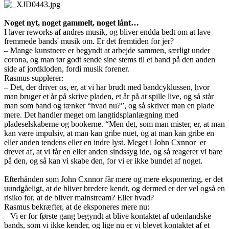
Noget nyt, noget gammelt, noget lånt…
I laver reworks af andres musik, og bliver endda bedt om at lave
fremmede bands' musik om. Er det fremtiden for jer?
– Mange kunstnere er begyndt at arbejde sammen, særligt under
corona, og man tør godt sende sine stems til et band på den anden
side af jordkloden, fordi musik forener.
Rasmus supplerer:
– Det, der driver os, er, at vi har brudt med bandcyklussen, hvor
man bruger et år på skrive pladen, et år på at spille live, og så står
man som band og tænker “hvad nu?”, og så skriver man en plade
mere. Det handler meget om langtidsplanlægning med
pladeselskaberne og bookerne. “Men det, som man mister, er, at man
kan være impulsiv, at man kan gribe nuet, og at man kan gribe en
eller anden tendens eller en indre lyst. Meget i John Cxnnor er
drevet af, at vi får en eller anden sindssyg ide, og så reagerer vi bare
på den, og så kan vi skabe den, for vi er ikke bundet af noget.
Efterhånden som John Cxnnor får mere og mere eksponering, er det
uundgåeligt, at de bliver bredere kendt, og dermed er der vel også en
risiko for, at de bliver mainstream? Eller hvad?
Rasmus bekræfter, at de eksponeres mere nu:
– Vi er for første gang begyndt at blive kontaktet af udenlandske
bands, som vi ikke kender, og lige nu er vi blevet kontaktet af et