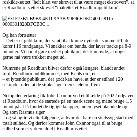
roskilde-sættet “helt klart var skrevet til at være meget ekstrovert”, så
er Roadburn sættet skrevet “målrettet et Roadburnpublikum”.
Og han fortsætter
– Det er et publikum, der vant til at kunne nyde det samme riff, der
kører i 16 rundgange. Vi snakker om bands, der laver tracks på 8-9
minutter. Vi har at gøre med et publikum, der kan nyde, at noget
gerne må være trukket meget ud.
Numrene på Roadburn bliver derfor også længere, blandt andet
fordi Roadburn publikummet, med Ketils ord, er
– et lyttende publikum, der godt kan have, at der er stilhed i 20
sekunder uden at de straks tager deres telefon frem.
Netop den erfaring fik John Cxnnor ved et tilfælde på 2022 udgaven
af Roadburn, hvor de startede på en mørk scene og måtte bruge 1,5
minut på at få fundet de rigtige knapper, inden lyset blændede op.
Og som Rasmus siger
– og så hørte vi efterfølgende, at hvor det bare en sindssyg start med
totalt stilhed. Og derfor kommer John Cxnnor også til at bruge
stilhed som et virkemiddel i Roadburnsættet.