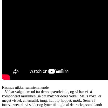
Rasmus nikker samstemmende
– Vi har valgt dem ud fra deres spændvidde, og så har vi så
komponeret musikken, så det matcher deres vokal. Mai’s vokal er
meget visuel, cinematisk tung, lidt trip-hoppet, mørk. Senere i
interviewet, da vi sidder og lytter til nogle af de tracks, som blandt