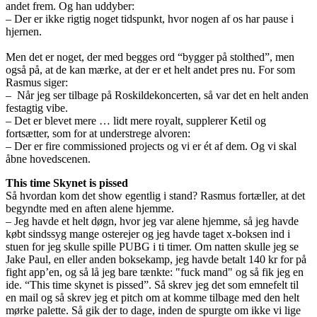
andet frem. Og han uddyber:
– Der er ikke rigtig noget tidspunkt, hvor nogen af os har pause i
hjernen.
Men det er noget, der med begges ord “bygger på stolthed”, men
også på, at de kan mærke, at der er et helt andet pres nu. For som
Rasmus siger:
– Når jeg ser tilbage på Roskildekoncerten, så var det en helt anden
festagtig vibe.
– Det er blevet mere … lidt mere royalt, supplerer Ketil og
fortsætter, som for at understrege alvoren:
– Der er fire commissioned projects og vi er ét af dem. Og vi skal
åbne hovedscenen.
This time Skynet is pissed
Så hvordan kom det show egentlig i stand? Rasmus fortæller, at det
begyndte med en aften alene hjemme.
– Jeg havde et helt døgn, hvor jeg var alene hjemme, så jeg havde
købt sindssyg mange osterejer og jeg havde taget x-boksen ind i
stuen for jeg skulle spille PUBG i ti timer. Om natten skulle jeg se
Jake Paul, en eller anden boksekamp, jeg havde betalt 140 kr for på
fight app’en, og så lå jeg bare tænkte: "fuck mand" og så fik jeg en
ide. “This time skynet is pissed”. Så skrev jeg det som emnefelt til
en mail og så skrev jeg et pitch om at komme tilbage med den helt
mørke palette. Så gik der to dage, inden de spurgte om ikke vi lige