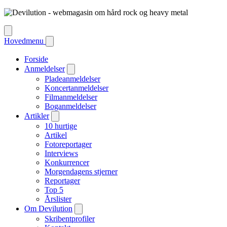
Hovedmenu
Forside
Anmeldelser
Pladeanmeldelser
Koncertanmeldelser
Filmanmeldelser
Boganmeldelser
Artikler
10 hurtige
Artikel
Fotoreportager
Interviews
Konkurrencer
Morgendagens stjerner
Reportager
Top 5
Årslister
Om Devilution
Skribentprofiler