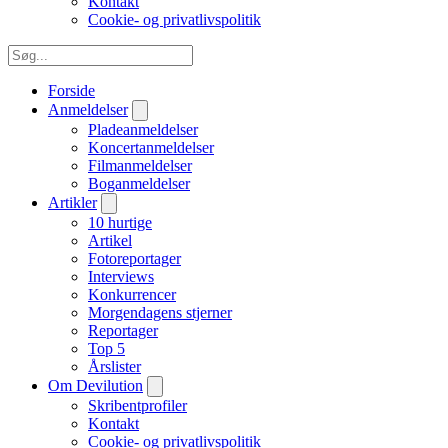
Kontakt
Cookie- og privatlivspolitik
Forside
Anmeldelser
Pladeanmeldelser
Koncertanmeldelser
Filmanmeldelser
Boganmeldelser
Artikler
10 hurtige
Artikel
Fotoreportager
Interviews
Konkurrencer
Morgendagens stjerner
Reportager
Top 5
Årslister
Om Devilution
Skribentprofiler
Kontakt
Cookie- og privatlivspolitik