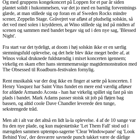
Og med gruppens kongekoncert på Loppen for et par år siden
plantet solidt i hukommelsen, var det jo med en barnlig forventnings
glæde, at man stillede sig op foran en af Sweden Rocks mindre
scener, Zeppelin Stage. Gråvejret var afløst af pludselig solskin, så
det ved med solen i krydderen, at Wino stillede sig ind på midten af
scenen og sammen med bandet begav sig ud i den nye sag, 'Blessed
Night'.
Fra start var det tydeligt, at doom i høj solskin ikke er en særlig
stemningsfuld oplevelse, og det hele blev ikke meget bedre af, at
Winos vokal druknede fuldstændig i mixet koncerten igennem;
virkelig en skam efter hans stemmemæssige magtdemonstration med
The Obsessed til Roadburn-festivalen fornylig.
Rent musikalsk var der dog ikke en finger at sætte på koncerten. I
Henry Vasquez har Saint Vitus fundet en mere end værdig afløser
for afdøde Armando Acosta - han har virkelig spillet sig fast på sin
plads i bandet. Mark Adams passer stoisk sit job på fløjen bag
bassen, og altid coole Dave Chandler leverede den tunge,
sekstrengede tråd.
Men alt i alt var det altså en lidt la-la oplevelse. 4 af de 10 sange var
fra den nye plade, og kun majestætiske 'Let Them Fall' stod ud i
mængden sammen uptempo-sagerne 'Clear Windowpane' og 'Look
Behind You', der desværre savnede punch takket være de dårlige