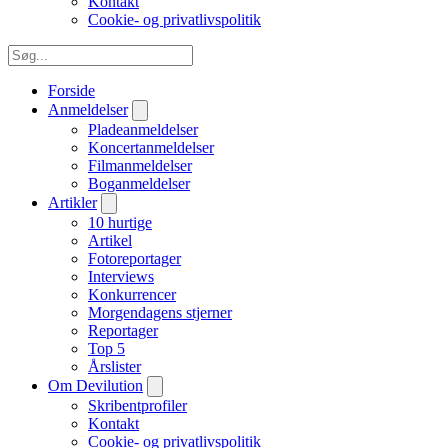
Kontakt
Cookie- og privatlivspolitik
Forside
Anmeldelser
Pladeanmeldelser
Koncertanmeldelser
Filmanmeldelser
Boganmeldelser
Artikler
10 hurtige
Artikel
Fotoreportager
Interviews
Konkurrencer
Morgendagens stjerner
Reportager
Top 5
Årslister
Om Devilution
Skribentprofiler
Kontakt
Cookie- og privatlivspolitik