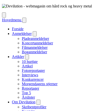
Hovedmenu
Forside
Anmeldelser
Pladeanmeldelser
Koncertanmeldelser
Filmanmeldelser
Boganmeldelser
Artikler
10 hurtige
Artikel
Fotoreportager
Interviews
Konkurrencer
Morgendagens stjerner
Reportager
Top 5
Årslister
Om Devilution
Skribentprofiler