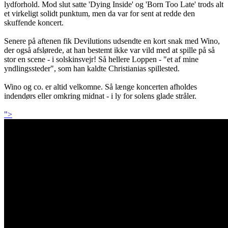
lydforhold. Mod slut satte 'Dying Inside' og 'Born Too Late' trods alt
et virkeligt solidt punktum, men da var for sent at redde den
skuffende koncert.
Senere på aftenen fik Devilutions udsendte en kort snak med Wino,
der også afslørede, at han bestemt ikke var vild med at spille på så
stor en scene - i solskinsvejr! Så hellere Loppen - "et af mine
yndlingssteder", som han kaldte Christianias spillested.
Wino og co. er altid velkomne. Så længe koncerten afholdes
indendørs eller omkring midnat - i ly for solens glade stråler.
">