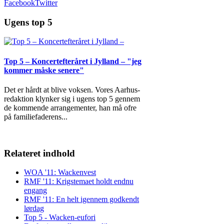
Facebook
Twitter
Ugens top 5
Top 5 – Koncertefteråret i Jylland – "jeg
kommer måske senere"
Det er hårdt at blive voksen. Vores Aarhus-
redaktion klynker sig i ugens top 5 gennem
de kommende arrangementer, han må ofre
på familiefaderens
...
Relateret indhold
WOA '11: Wackenvest
RMF '11: Krigstemaet holdt endnu
engang
RMF '11: En helt igennem godkendt
lørdag
Top 5 - Wacken-eufori