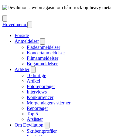
Hovedmenu
Forside
Anmeldelser
Pladeanmeldelser
Koncertanmeldelser
Filmanmeldelser
Boganmeldelser
Artikler
10 hurtige
Artikel
Fotoreportager
Interviews
Konkurrencer
Morgendagens stjerner
Reportager
Top 5
Årslister
Om Devilution
Skribentprofiler