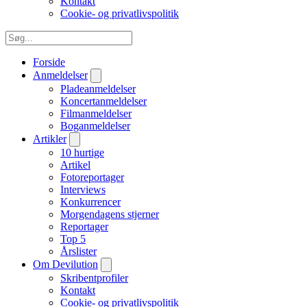
Kontakt
Cookie- og privatlivspolitik
Forside
Anmeldelser
Pladeanmeldelser
Koncertanmeldelser
Filmanmeldelser
Boganmeldelser
Artikler
10 hurtige
Artikel
Fotoreportager
Interviews
Konkurrencer
Morgendagens stjerner
Reportager
Top 5
Årslister
Om Devilution
Skribentprofiler
Kontakt
Cookie- og privatlivspolitik