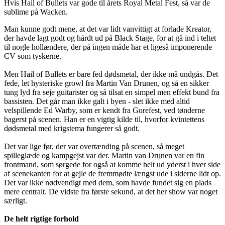
Hvis Hail of Bullets var gode til årets Royal Metal Fest, så var de
sublime på Wacken.
Man kunne godt mene, at det var lidt vanvittigt at forlade Kreator,
der havde lagt godt og hårdt ud på Black Stage, for at gå ind i teltet
til nogle hollændere, der på ingen måde har et ligeså imponerende
CV som tyskerne.
Men Hail of Bullets er bare fed dødsmetal, der ikke må undgås. Det
fede, let hysteriske growl fra Martin Van Drunen, og så en sikker
tung lyd fra seje guitarister og så tilsat en simpel men effekt bund fra
bassisten. Det går man ikke galt i byen - slet ikke med altid
velspillende Ed Warby, som er kendt fra Gorefest, ved tønderne
bagerst på scenen. Han er en vigtig kilde til, hvorfor kvintettens
dødsmetal med krigstema fungerer så godt.
Det var lige før, der var overtænding på scenen, så meget
spilleglæde og kampgejst var der. Martin van Drunen var en fin
frontmand, som sørgede for også at komme helt ud yderst i hver side
af scenekanten for at gejle de fremmødte længst ude i siderne lidt op.
Det var ikke nødvendigt med dem, som havde fundet sig en plads
mere centralt. De vidste fra første sekund, at det her show var noget
særligt.
De helt rigtige forhold