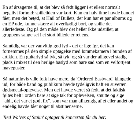
En af årsagerne til, at det blev så fedt ligger i et ellers normalt
negativt forhold: spilletiden var kort. Kun en halv time havde bandet
fået, men det betød, at Hail of Bullets, der kun har et par albums og
en EP ude, kunne skære alt overflødigt bort, og spille det
allerfedeste. Og på den måde blev det heller ikke udstillet, at
gruppens sange set i et stort billede er ret ens.
Samtidig var der vanvittig god lyd - det er lige før, det kan
fornemmes på den simple optagelse med lommekamera i bunden af
artiklen. En guitarlyd så tyk, så tyk, og så var der alligevel stadig
plads i mixet til den herlige baslyd som bare sad som en velfortjent
mavepuster.
Så naturligvis ville folk have mere, da 'Ordered Eastward' klingede
ud, for både band og publikum havde tydeligvis haft en suveræn
dødsmetal-oplevelse. Men det havde været så fedt, at det faktisk
føltes helt i orden bare at sige tak for oplevelsen, smutte og sige
"ahh, det var et godt fix", som var man afhængig af et eller andet og
endelig havde fået noget til abstinenserne.
'Red Wolves of Stalin' optaget til koncerten får du her: