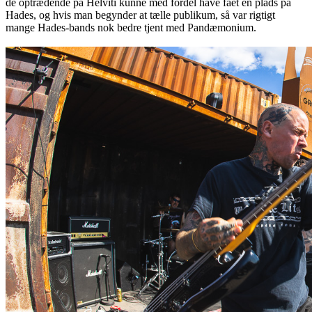
de optrædende på Helviti kunne med fordel have fået en plads på
Hades, og hvis man begynder at tælle publikum, så var rigtigt
mange Hades-bands nok bedre tjent med Pandæmonium.