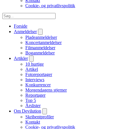
Kontakt
Cookie- og privatlivspolitik
Forside
Anmeldelser
Pladeanmeldelser
Koncertanmeldelser
Filmanmeldelser
Boganmeldelser
Artikler
10 hurtige
Artikel
Fotoreportager
Interviews
Konkurrencer
Morgendagens stjerner
Reportager
Top 5
Årslister
Om Devilution
Skribentprofiler
Kontakt
Cookie- og privatlivspolitik