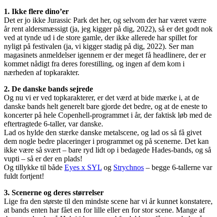
1. Ikke flere dino’er
Det er jo ikke Jurassic Park det her, og selvom der har været værre
år rent aldersmæssigt (ja, jeg kigger på dig, 2022), så er det godt nok
ved at tynde ud i de store gamle, der ikke allerede har spillet for
nyligt på festivalen (ja, vi kigger stadig på dig, 2022). Ser man
magasinets anmeldelser igennem er der meget få headlinere, der er
kommet nådigt fra deres forestilling, og ingen af dem kom i
nærheden af topkarakter.
2. De danske bands sejrede
Og nu vi er ved topkarakterer, er det værd at bide mærke i, at de
danske bands helt generelt bare gjorde det bedre, og at de eneste to
koncerter på hele Copenhell-programmet i år, der faktisk løb med de
eftertragtede 6-taller, var danske.
Lad os hylde den stærke danske metalscene, og lad os så få givet
dem nogle bedre placeringer i programmet og på scenerne. Det kan
ikke være så svært – bare ryd lidt op i bedagede Hades-bands, og så
vupti – så er der en plads!
Og tillykke til både
Eyes x SYL
og
Strychnos
– begge 6-tallerne var
fuldt fortjent!
3. Scenerne og deres størrelser
Lige fra den største til den mindste scene har vi år kunnet konstatere,
at bands enten har fået en for lille eller en for stor scene. Mange af