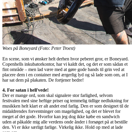
Woes på Boneyard (Foto: Peter Troest)
En scene, som vi ønsker helt derhen hvor peberet gror, er Boneyard.
Copenhells inkubatorkontor, har vi kaldt det, og det er som sådan et
fint område – men lad være med at gøre gode bands til grin ved at
placere dem i en container med ærgerlig lyd og så lade som om, at I
har sat dem på plakaten. De fortjener bedre!
4. For satan i hell'vede!
Der er mange ord, som skal signalere stor farlighed, selvom
festivalen med sine heftige priser og temmelig tidlige nedlukning for
musikken helt klart er alt andet end farlig. Den er som designet til de
midaldrendes forventninger om magelighed, og det er blevet for
meget af det gode. Hvorfor kan jeg dog ikke købe en sandwich
uden at påkalde mig alle verdens onde ånder i forsøget på at bestille
den. Vi er ikke særligt farlige. Virkelig ikke. Hold op med at lade