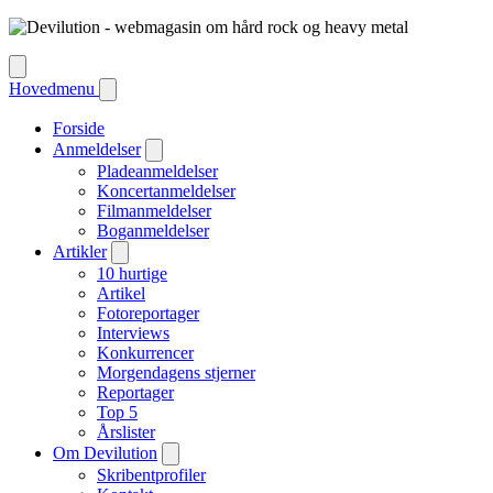
Hovedmenu
Forside
Anmeldelser
Pladeanmeldelser
Koncertanmeldelser
Filmanmeldelser
Boganmeldelser
Artikler
10 hurtige
Artikel
Fotoreportager
Interviews
Konkurrencer
Morgendagens stjerner
Reportager
Top 5
Årslister
Om Devilution
Skribentprofiler