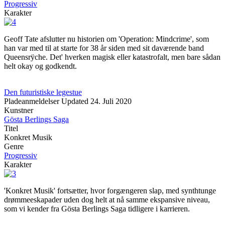
Progressiv
Karakter
Geoff Tate afslutter nu historien om 'Operation: Mindcrime', som
han var med til at starte for 38 år siden med sit daværende band
Queensrÿche. Det' hverken magisk eller katastrofalt, men bare sådan
helt okay og godkendt.
Den futuristiske legestue
Pladeanmeldelser
Updated
24. Juli 2020
Kunstner
Gösta Berlings Saga
Titel
Konkret Musik
Genre
Progressiv
Karakter
'Konkret Musik' fortsætter, hvor forgængeren slap, med synthtunge
drømmeeskapader uden dog helt at nå samme ekspansive niveau,
som vi kender fra Gösta Berlings Saga tidligere i karrieren.