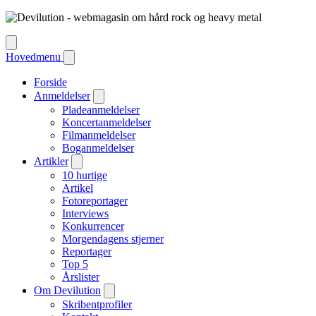
Hovedmenu
Forside
Anmeldelser
Pladeanmeldelser
Koncertanmeldelser
Filmanmeldelser
Boganmeldelser
Artikler
10 hurtige
Artikel
Fotoreportager
Interviews
Konkurrencer
Morgendagens stjerner
Reportager
Top 5
Årslister
Om Devilution
Skribentprofiler