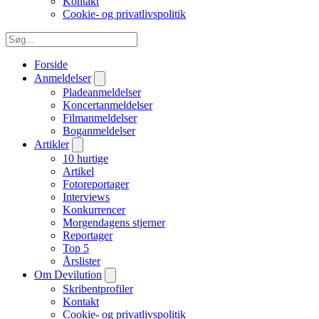
Kontakt
Cookie- og privatlivspolitik
Forside
Anmeldelser
Pladeanmeldelser
Koncertanmeldelser
Filmanmeldelser
Boganmeldelser
Artikler
10 hurtige
Artikel
Fotoreportager
Interviews
Konkurrencer
Morgendagens stjerner
Reportager
Top 5
Årslister
Om Devilution
Skribentprofiler
Kontakt
Cookie- og privatlivspolitik