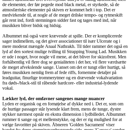
de elementer, der før pegede mod black metal, er styrkede, så de
atmosfæriske elementer på skiven er kommet helt i top. Det er
medvirkende til, at nogle af de meget drilske tempo- og rytmeskift
går rent ind, fordi stemningen sidder fast og tages med ind, når
musikken bliver bidsk og hidsig.
Albummet må også være krævende at spille. Der er komplicerede
sager indimellem, og det giver associationer til især Ulcerate og i
mere moderat mængde Anaal Nathrakh. Til tider rammer det også en
lyd af den sortest mulige tvilling til Strapping Young Lad. Musikken
er ude i noget, hvor nogle vil mene, at det bliver for skizofrent. Men
forhåbentlig vil flere dog se genialiteten i det her, vil flere værdsætte
de meget afvekslende sange. Uanset om det er tungt eller hurtigt, så
føres musikken nemlig frem af fede riffs, fornemme detaljer på
leadguitar, finurlige trommerytmer og en drævende vokalvariation
fra døds-/black-stil til råbende hardcore- eller industrial-lydende
vokal.
Lækker lyd, der omfavner sangenes mange nuancer
Lyden er organisk og en fornøjelse af dykke ned i. Det er, som om
de hurtige passager står lysende klart frem, mens de tunge, dystre
stykker nærmest opnår en ekstra dimension i lydbilledet. Albummet
rummer ti sange og et mellemstykke, og der er rig mulighed for at
vælge favoritter på skiven. Åbneren 'Golden Sacrament' viser
bandet fra deres stemningsopbyggende side, mens 'Carcosa' sender