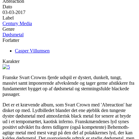
Abreaction
Dato
03-03-2017
Label
Century Media
Genre
Dødsmetal
Forfatter
Casper Villumsen
Karakter
Franske Svart Crowns fjerde udspil er dystert, dunkelt, tungt,
massivt samt imponerende afvekslende og tager gerne afstikkere fra
fundamentet bygget op af dødsmetal og stemningsfulde blackede
passager.
Det er et krævende album, som Svart Crown med 'Abreaction' har
disket op med. Lydbilledet blander det ene øjeblik den tungeste
dystre dødsmetal med atmosfærisk black metal for senere at bryde
ud i et tempomættet, kaotisk inferno. Franskmændenes lyd synes
positivt udviklet fra deres tidligere (også kompetente) Behemoth-
agtige metal med mest vægt på den del af polakkernes lyd, der kan
kaldes dødsmetal. Det overvejende udtryk er stadig dødsmetal, men