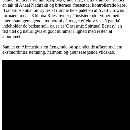
en tak til Anaal Nathrakh og briternes fræsende, kontrollerede kaos.
'Transsubstantiation' synes at rumme hele paletten af Svart Crowns
formåen, mens 'Khimba Rites' byder på insisterende rytmer med
interessant gentagende monotoni på meget effektiv vis. 'Nganda'
indeholder de bedste soli, og så er 'Orgasmic Spiritual Ecstasy' en
fed titel og naturligvis et godt nummer i lighed med resten af
albummet.
Samlet er 'Abreaction' en fængende og spændende affære mellem
ekstraordinær stemning, harmoni og grænsesøgende vildskab.