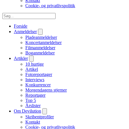
Kontakt
Cookie- og privatlivspolitik
Forside
Anmeldelser
Pladeanmeldelser
Koncertanmeldelser
Filmanmeldelser
Boganmeldelser
Artikler
10 hurtige
Artikel
Fotoreportager
Interviews
Konkurrencer
Morgendagens stjerner
Reportager
Top 5
Årslister
Om Devilution
Skribentprofiler
Kontakt
Cookie- og privatlivspolitik