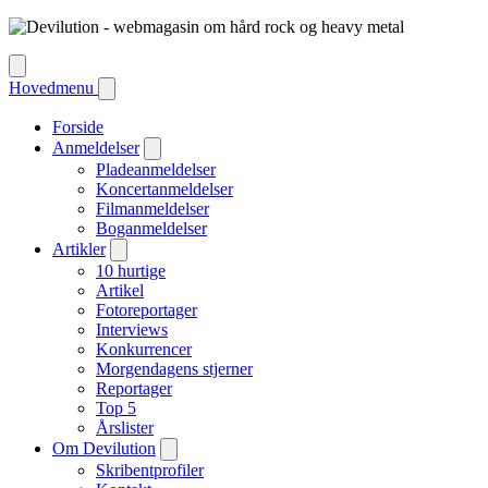
Hovedmenu
Forside
Anmeldelser
Pladeanmeldelser
Koncertanmeldelser
Filmanmeldelser
Boganmeldelser
Artikler
10 hurtige
Artikel
Fotoreportager
Interviews
Konkurrencer
Morgendagens stjerner
Reportager
Top 5
Årslister
Om Devilution
Skribentprofiler