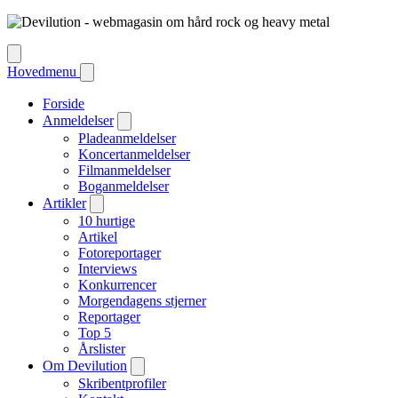
Hovedmenu
Forside
Anmeldelser
Pladeanmeldelser
Koncertanmeldelser
Filmanmeldelser
Boganmeldelser
Artikler
10 hurtige
Artikel
Fotoreportager
Interviews
Konkurrencer
Morgendagens stjerner
Reportager
Top 5
Årslister
Om Devilution
Skribentprofiler