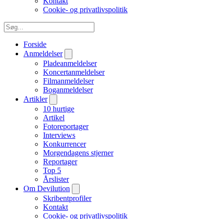
Kontakt
Cookie- og privatlivspolitik
Forside
Anmeldelser
Pladeanmeldelser
Koncertanmeldelser
Filmanmeldelser
Boganmeldelser
Artikler
10 hurtige
Artikel
Fotoreportager
Interviews
Konkurrencer
Morgendagens stjerner
Reportager
Top 5
Årslister
Om Devilution
Skribentprofiler
Kontakt
Cookie- og privatlivspolitik