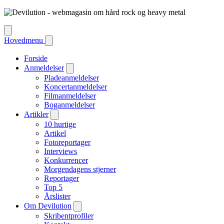
Hovedmenu
Forside
Anmeldelser
Pladeanmeldelser
Koncertanmeldelser
Filmanmeldelser
Boganmeldelser
Artikler
10 hurtige
Artikel
Fotoreportager
Interviews
Konkurrencer
Morgendagens stjerner
Reportager
Top 5
Årslister
Om Devilution
Skribentprofiler