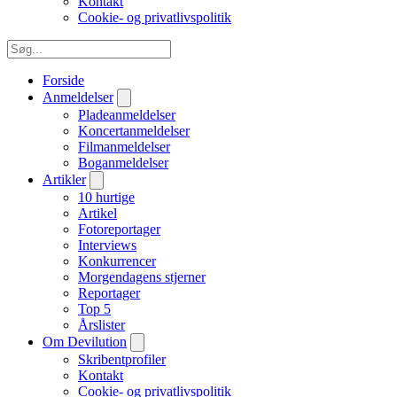
Kontakt
Cookie- og privatlivspolitik
Forside
Anmeldelser
Pladeanmeldelser
Koncertanmeldelser
Filmanmeldelser
Boganmeldelser
Artikler
10 hurtige
Artikel
Fotoreportager
Interviews
Konkurrencer
Morgendagens stjerner
Reportager
Top 5
Årslister
Om Devilution
Skribentprofiler
Kontakt
Cookie- og privatlivspolitik