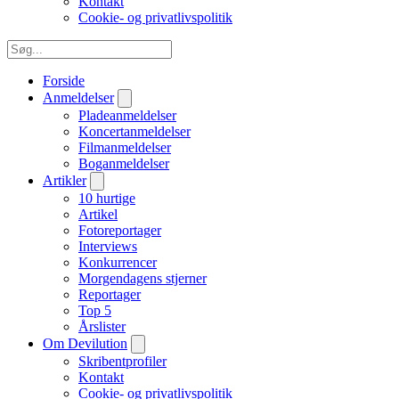
Kontakt
Cookie- og privatlivspolitik
Forside
Anmeldelser
Pladeanmeldelser
Koncertanmeldelser
Filmanmeldelser
Boganmeldelser
Artikler
10 hurtige
Artikel
Fotoreportager
Interviews
Konkurrencer
Morgendagens stjerner
Reportager
Top 5
Årslister
Om Devilution
Skribentprofiler
Kontakt
Cookie- og privatlivspolitik