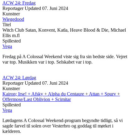
ACW 24: Fredag
Reportager
Updated
07. Juni 2024
Kunstner
Wiegedood
Titel
Witch Club Satan, Konvent, Katla, Heave Blood & Die, Michael
Ellis m.fl
Spillested
Vega
Fredag på A Colossal Weekend viste sig fra sin bedste side. Vejret
var top. Musikken var i top. Selskabet var i top.
ACW 24: Lørdag
Reportager
Updated
07. Juni 2024
Kunstner
Kairon; Irse! + Afsky + Alpha du Centaure + Attan + Spurv +
Offermose/Last Oblivion + Scimitar
Spillested
Vega
Lørdagens A Colossal Weekend-program begyndte tidligt, så vi
sagde farvel til solen over Vesterbro og goddag til mørket i
kælderen.