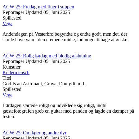
ACW 25: Fredag med fluer i suppen
Reportager
Updated
05. Juni 2025
Spillested
Vega
Andendagen på Vesterbro begyndte og endte godt, men det, der
skulle have været den cremede midte, lod noget tilbage at ønske.
ACW 25: Rolig lørdag med blodig afslutning
Reportager
Updated
05. Juni 2025
Kunstner
Kellermensch
Titel
God Is an Astronaut, Grava, Daufødt m.fl.
Spillested
Vega
Lørdagen startede roligt og udviklede sig roligt, indtil
gæstefotografen greb en guitar med panden og lagde en dæmper på
festen.
ACW 25: Om køer og andre dyr
Reportager
Updated
05. Juni 2025