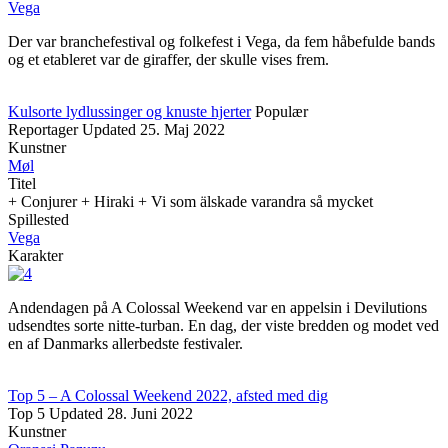
Vega
Der var branchefestival og folkefest i Vega, da fem håbefulde bands
og et etableret var de giraffer, der skulle vises frem.
Kulsorte lydlussinger og knuste hjerter
Populær
Reportager
Updated
25. Maj 2022
Kunstner
Møl
Titel
+ Conjurer + Hiraki + Vi som älskade varandra så mycket
Spillested
Vega
Karakter
Andendagen på A Colossal Weekend var en appelsin i Devilutions
udsendtes sorte nitte-turban. En dag, der viste bredden og modet ved
en af Danmarks allerbedste festivaler.
Top 5 – A Colossal Weekend 2022, afsted med dig
Top 5
Updated
28. Juni 2022
Kunstner