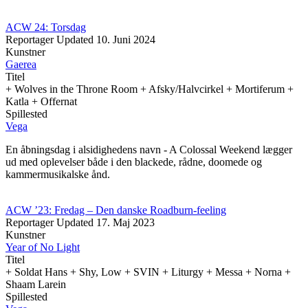
ACW 24: Torsdag
Reportager
Updated
10. Juni 2024
Kunstner
Gaerea
Titel
+ Wolves in the Throne Room + Afsky/Halvcirkel + Mortiferum +
Katla + Offernat
Spillested
Vega
En åbningsdag i alsidighedens navn - A Colossal Weekend lægger
ud med oplevelser både i den blackede, rådne, doomede og
kammermusikalske ånd.
ACW ’23: Fredag – Den danske Roadburn-feeling
Reportager
Updated
17. Maj 2023
Kunstner
Year of No Light
Titel
+ Soldat Hans + Shy, Low + SVIN + Liturgy + Messa + Norna +
Shaam Larein
Spillested