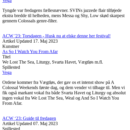
Vega
Tyngde var fredagens fællesnævner. SVINs jazzede flair tilføjede
ekstra bredde til helheden, mens Messa og Shy, Low skød skarpest
gennem Colossals genre-filter.
ACW '23: Torsdagen - Husk nu at elske denne her festival!
Artikel
Updated
17. Maj 2023
Kunstner
As So I Watch You From Afar
Titel
We Lost The Sea, Liturgy, Svarta Havet, Vægtløs m.fl.
Spillested
Vega
Ordene kommer fra Vægtløs, der gav os et intenst show på A
Colossal Weekends første dag, og dem vender vi tilbage til. Men vi
fik også markant vokal fra både Svarta Havet og Liturgy og absolut
ingen vokal fra We Lost The Sea, Weal og And So I Watch You
From Afar.
ACW ‘23: Guide til fredagen
Artikel
Updated
07. Maj 2023
Spillested