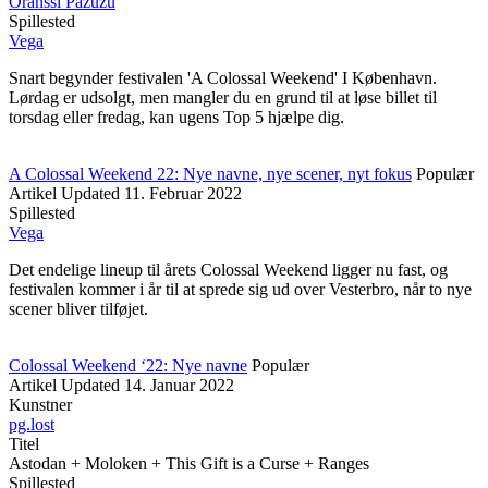
Oranssi Pazuzu
Spillested
Vega
Snart begynder festivalen 'A Colossal Weekend' I København.
Lørdag er udsolgt, men mangler du en grund til at løse billet til
torsdag eller fredag, kan ugens Top 5 hjælpe dig.
A Colossal Weekend 22: Nye navne, nye scener, nyt fokus
Populær
Artikel
Updated
11. Februar 2022
Spillested
Vega
Det endelige lineup til årets Colossal Weekend ligger nu fast, og
festivalen kommer i år til at sprede sig ud over Vesterbro, når to nye
scener bliver tilføjet.
Colossal Weekend ‘22: Nye navne
Populær
Artikel
Updated
14. Januar 2022
Kunstner
pg.lost
Titel
Astodan + Moloken + This Gift is a Curse + Ranges
Spillested