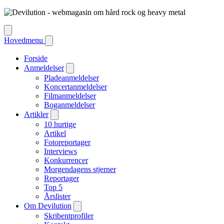
Hovedmenu
Forside
Anmeldelser
Pladeanmeldelser
Koncertanmeldelser
Filmanmeldelser
Boganmeldelser
Artikler
10 hurtige
Artikel
Fotoreportager
Interviews
Konkurrencer
Morgendagens stjerner
Reportager
Top 5
Årslister
Om Devilution
Skribentprofiler