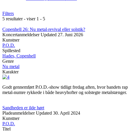
Filters
5 resultater - viser 1 - 5
Copenhell 26: Nu metal-revival eller solstik?
Koncertanmeldelser
Updated
27. Juni 2026
Kunstner
P.O.D.
Spillested
Hades, Copenhell
Genre
Nu metal
Karakter
Godt gennemført P.O.D.-show tidligt fredag aften, hvor bandets rap
metal-numre rykkede i både heavyhofter og solstegte metalstænger.
Sandheden er ilde hørt
Pladeanmeldelser
Updated
30. April 2024
Kunstner
P.O.D.
Titel