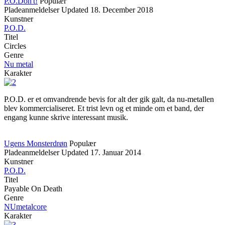
P.O.Don't!
Populær
Pladeanmeldelser
Updated
18. December 2018
Kunstner
P.O.D.
Titel
Circles
Genre
Nu metal
Karakter
P.O.D. er et omvandrende bevis for alt der gik galt, da nu-metallen
blev kommercialiseret. Et trist levn og et minde om et band, der
engang kunne skrive interessant musik.
Ugens Monsterdrøn
Populær
Pladeanmeldelser
Updated
17. Januar 2014
Kunstner
P.O.D.
Titel
Payable On Death
Genre
NUmetalcore
Karakter