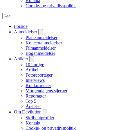
Kontakt
Cookie- og privatlivspolitik
Forside
Anmeldelser
Pladeanmeldelser
Koncertanmeldelser
Filmanmeldelser
Boganmeldelser
Artikler
10 hurtige
Artikel
Fotoreportager
Interviews
Konkurrencer
Morgendagens stjerner
Reportager
Top 5
Årslister
Om Devilution
Skribentprofiler
Kontakt
Cookie- og privatlivspolitik