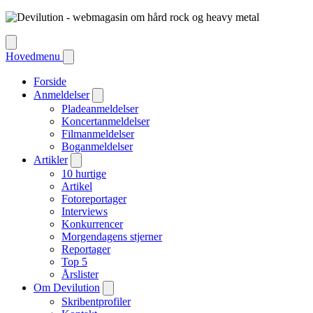
Hovedmenu
Forside
Anmeldelser
Pladeanmeldelser
Koncertanmeldelser
Filmanmeldelser
Boganmeldelser
Artikler
10 hurtige
Artikel
Fotoreportager
Interviews
Konkurrencer
Morgendagens stjerner
Reportager
Top 5
Årslister
Om Devilution
Skribentprofiler