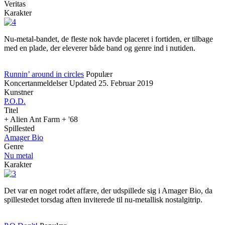
Veritas
Karakter
Nu-metal-bandet, de fleste nok havde placeret i fortiden, er tilbage
med en plade, der eleverer både band og genre ind i nutiden.
Runnin’ around in circles
Populær
Koncertanmeldelser
Updated
25. Februar 2019
Kunstner
P.O.D.
Titel
+ Alien Ant Farm + '68
Spillested
Amager Bio
Genre
Nu metal
Karakter
Det var en noget rodet affære, der udspillede sig i Amager Bio, da
spillestedet torsdag aften inviterede til nu-metallisk nostalgitrip.