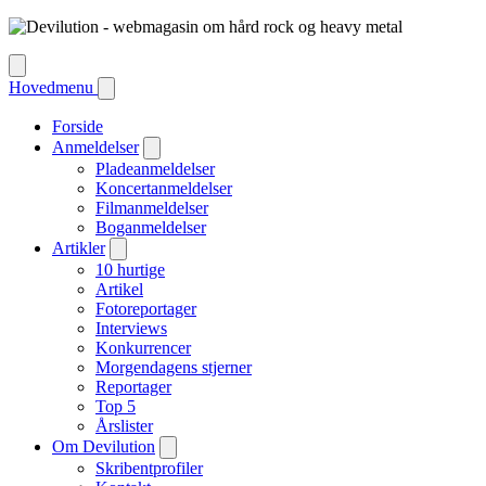
Hovedmenu
Forside
Anmeldelser
Pladeanmeldelser
Koncertanmeldelser
Filmanmeldelser
Boganmeldelser
Artikler
10 hurtige
Artikel
Fotoreportager
Interviews
Konkurrencer
Morgendagens stjerner
Reportager
Top 5
Årslister
Om Devilution
Skribentprofiler