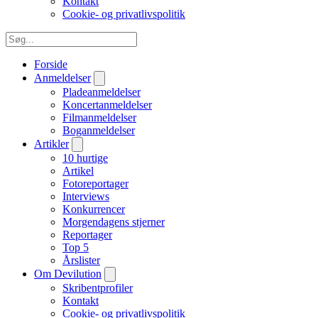
Kontakt
Cookie- og privatlivspolitik
Forside
Anmeldelser
Pladeanmeldelser
Koncertanmeldelser
Filmanmeldelser
Boganmeldelser
Artikler
10 hurtige
Artikel
Fotoreportager
Interviews
Konkurrencer
Morgendagens stjerner
Reportager
Top 5
Årslister
Om Devilution
Skribentprofiler
Kontakt
Cookie- og privatlivspolitik