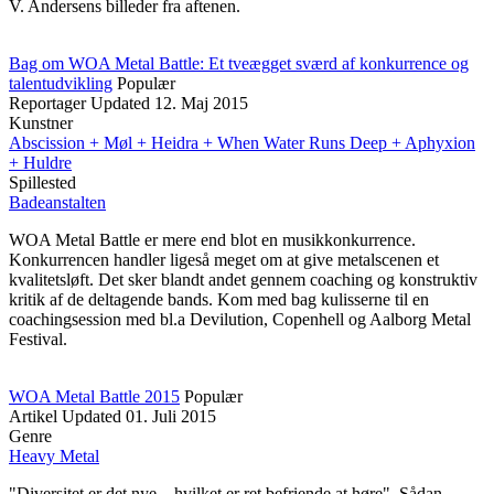
V. Andersens billeder fra aftenen.
Bag om WOA Metal Battle: Et tveægget sværd af konkurrence og
talentudvikling
Populær
Reportager
Updated
12. Maj 2015
Kunstner
Abscission + Møl + Heidra + When Water Runs Deep + Aphyxion
+ Huldre
Spillested
Badeanstalten
WOA Metal Battle er mere end blot en musikkonkurrence.
Konkurrencen handler ligeså meget om at give metalscenen et
kvalitetsløft. Det sker blandt andet gennem coaching og konstruktiv
kritik af de deltagende bands. Kom med bag kulisserne til en
coachingsession med bl.a Devilution, Copenhell og Aalborg Metal
Festival.
WOA Metal Battle 2015
Populær
Artikel
Updated
01. Juli 2015
Genre
Heavy Metal
"Diversitet er det nye – hvilket er ret befriende at høre". Sådan