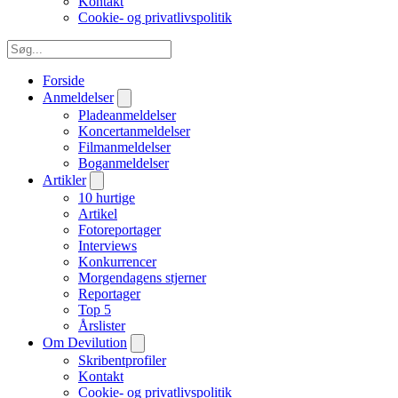
Kontakt
Cookie- og privatlivspolitik
Forside
Anmeldelser
Pladeanmeldelser
Koncertanmeldelser
Filmanmeldelser
Boganmeldelser
Artikler
10 hurtige
Artikel
Fotoreportager
Interviews
Konkurrencer
Morgendagens stjerner
Reportager
Top 5
Årslister
Om Devilution
Skribentprofiler
Kontakt
Cookie- og privatlivspolitik