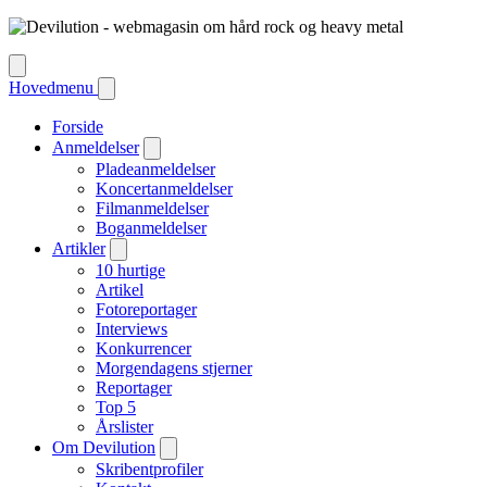
Hovedmenu
Forside
Anmeldelser
Pladeanmeldelser
Koncertanmeldelser
Filmanmeldelser
Boganmeldelser
Artikler
10 hurtige
Artikel
Fotoreportager
Interviews
Konkurrencer
Morgendagens stjerner
Reportager
Top 5
Årslister
Om Devilution
Skribentprofiler