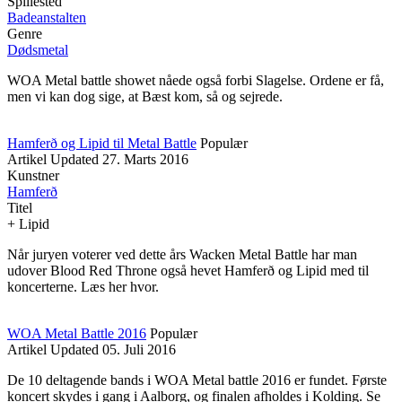
Spillested
Badeanstalten
Genre
Dødsmetal
WOA Metal battle showet nåede også forbi Slagelse. Ordene er få,
men vi kan dog sige, at Bæst kom, så og sejrede.
Hamferð og Lipid til Metal Battle
Populær
Artikel
Updated
27. Marts 2016
Kunstner
Hamferð
Titel
+ Lipid
Når juryen voterer ved dette års Wacken Metal Battle har man
udover Blood Red Throne også hevet Hamferð og Lipid med til
koncerterne. Læs her hvor.
WOA Metal Battle 2016
Populær
Artikel
Updated
05. Juli 2016
De 10 deltagende bands i WOA Metal battle 2016 er fundet. Første
koncert skydes i gang i Aalborg, og finalen afholdes i Kolding. Se