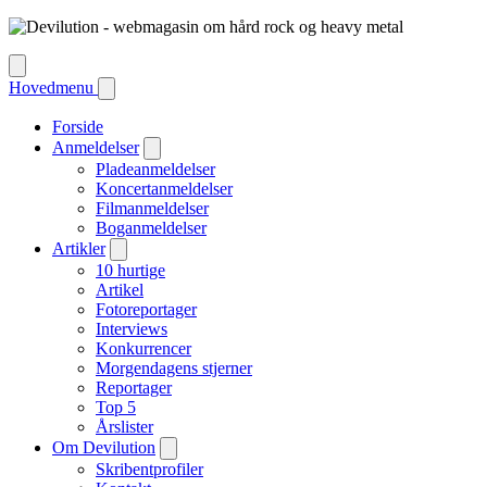
Hovedmenu
Forside
Anmeldelser
Pladeanmeldelser
Koncertanmeldelser
Filmanmeldelser
Boganmeldelser
Artikler
10 hurtige
Artikel
Fotoreportager
Interviews
Konkurrencer
Morgendagens stjerner
Reportager
Top 5
Årslister
Om Devilution
Skribentprofiler