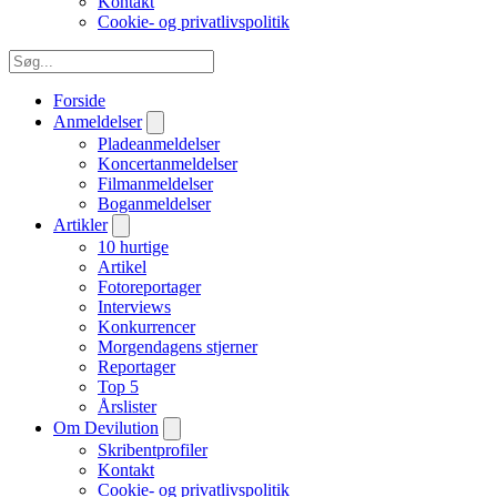
Kontakt
Cookie- og privatlivspolitik
Forside
Anmeldelser
Pladeanmeldelser
Koncertanmeldelser
Filmanmeldelser
Boganmeldelser
Artikler
10 hurtige
Artikel
Fotoreportager
Interviews
Konkurrencer
Morgendagens stjerner
Reportager
Top 5
Årslister
Om Devilution
Skribentprofiler
Kontakt
Cookie- og privatlivspolitik