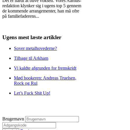
Det er hårdt at blive voksen. Vores Aarhus-
redaktion klynker sig i ugens top 5 gennem
de kommende arrangementer, han må ofre
på familiefaderens
...
Ugens mest læste artikler
Sover metalhovederne?
Tilbage til Arkham
Vi kaldte afgrunden for fremskridt
Mød bookeren: Andreas Truelsen,
Rock og Rul
Let’s Fuck Shit Up!
Brugernavn