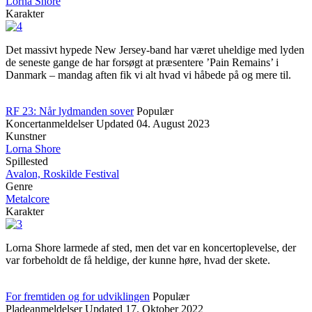
Lorna Shore
Karakter
Det massivt hypede New Jersey-band har været uheldige med lyden
de seneste gange de har forsøgt at præsentere ’Pain Remains’ i
Danmark – mandag aften fik vi alt hvad vi håbede på og mere til.
RF 23: Når lydmanden sover
Populær
Koncertanmeldelser
Updated
04. August 2023
Kunstner
Lorna Shore
Spillested
Avalon, Roskilde Festival
Genre
Metalcore
Karakter
Lorna Shore larmede af sted, men det var en koncertoplevelse, der
var forbeholdt de få heldige, der kunne høre, hvad der skete.
For fremtiden og for udviklingen
Populær
Pladeanmeldelser
Updated
17. Oktober 2022