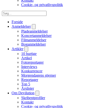
Kontakt
Cookie- og privatlivspolitik
Forside
Anmeldelser
Pladeanmeldelser
Koncertanmeldelser
Filmanmeldelser
Boganmeldelser
Artikler
10 hurtige
Artikel
Fotoreportager
Interviews
Konkurrencer
Morgendagens stjerner
Reportager
Top 5
Årslister
Om Devilution
Skribentprofiler
Kontakt
Cookie- og privatlivspolitik