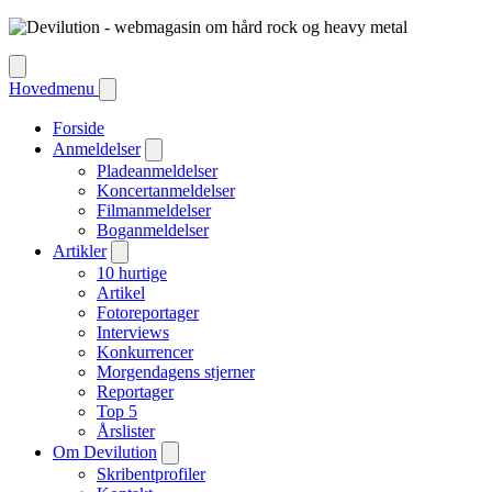
Hovedmenu
Forside
Anmeldelser
Pladeanmeldelser
Koncertanmeldelser
Filmanmeldelser
Boganmeldelser
Artikler
10 hurtige
Artikel
Fotoreportager
Interviews
Konkurrencer
Morgendagens stjerner
Reportager
Top 5
Årslister
Om Devilution
Skribentprofiler