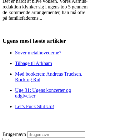
Det er hårdt at blive voksen. Vores Aarhus-
redaktion klynker sig i ugens top 5 gennem
de kommende arrangementer, han må ofre
på familiefaderens
...
Ugens mest læste artikler
Sover metalhovederne?
Tilbage til Arkham
Mød bookeren: Andreas Truelsen,
Rock og Rul
Uge 31: Ugens koncerter og
udgivelser
Let’s Fuck Shit Up!
Brugernavn