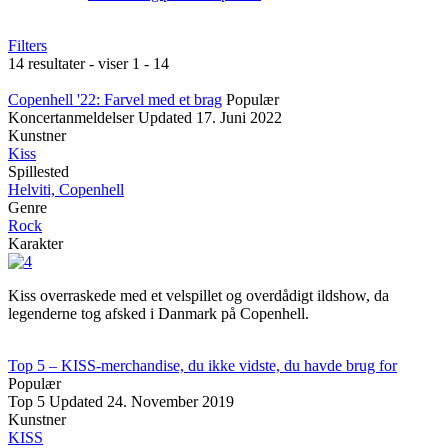
Filters
14 resultater - viser 1 - 14
Copenhell '22: Farvel med et brag
Populær
Koncertanmeldelser
Updated
17. Juni 2022
Kunstner
Kiss
Spillested
Helviti, Copenhell
Genre
Rock
Karakter
Kiss overraskede med et velspillet og overdådigt ildshow, da
legenderne tog afsked i Danmark på Copenhell.
Top 5 – KISS-merchandise, du ikke vidste, du havde brug for
Populær
Top 5
Updated
24. November 2019
Kunstner
KISS