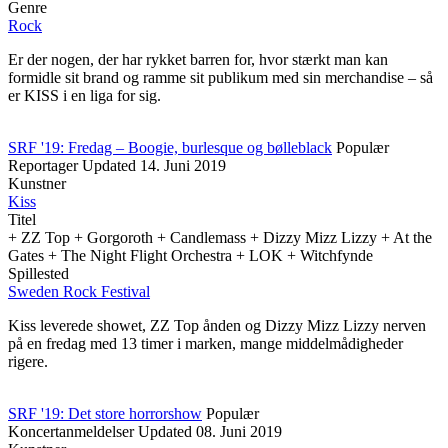
Genre
Rock
Er der nogen, der har rykket barren for, hvor stærkt man kan
formidle sit brand og ramme sit publikum med sin merchandise – så
er KISS i en liga for sig.
SRF '19: Fredag – Boogie, burlesque og bølleblack
Populær
Reportager
Updated
14. Juni 2019
Kunstner
Kiss
Titel
+ ZZ Top + Gorgoroth + Candlemass + Dizzy Mizz Lizzy + At the
Gates + The Night Flight Orchestra + LOK + Witchfynde
Spillested
Sweden Rock Festival
Kiss leverede showet, ZZ Top ånden og Dizzy Mizz Lizzy nerven
på en fredag med 13 timer i marken, mange middelmådigheder
rigere.
SRF '19: Det store horrorshow
Populær
Koncertanmeldelser
Updated
08. Juni 2019