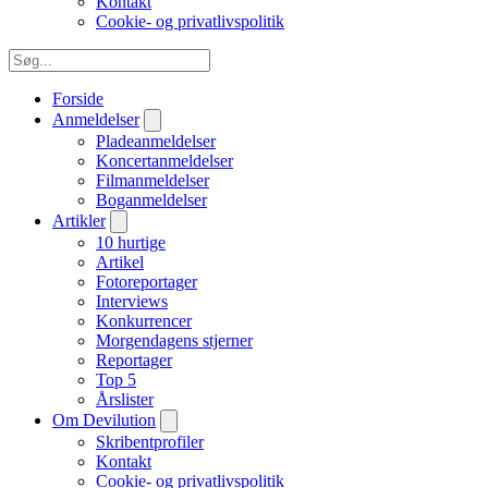
Kontakt
Cookie- og privatlivspolitik
Forside
Anmeldelser
Pladeanmeldelser
Koncertanmeldelser
Filmanmeldelser
Boganmeldelser
Artikler
10 hurtige
Artikel
Fotoreportager
Interviews
Konkurrencer
Morgendagens stjerner
Reportager
Top 5
Årslister
Om Devilution
Skribentprofiler
Kontakt
Cookie- og privatlivspolitik