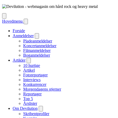
Hovedmenu
Forside
Anmeldelser
Pladeanmeldelser
Koncertanmeldelser
Filmanmeldelser
Boganmeldelser
Artikler
10 hurtige
Artikel
Fotoreportager
Interviews
Konkurrencer
Morgendagens stjerner
Reportager
Top 5
Årslister
Om Devilution
Skribentprofiler