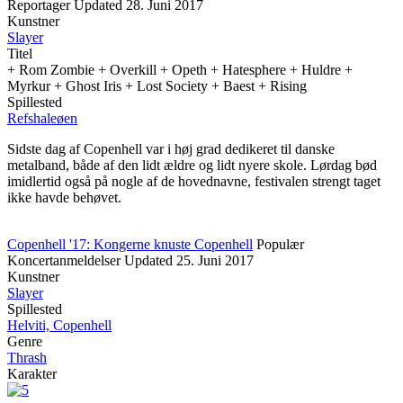
Reportager
Updated
28. Juni 2017
Kunstner
Slayer
Titel
+ Rom Zombie + Overkill + Opeth + Hatesphere + Huldre +
Myrkur + Ghost Iris + Lost Society + Baest + Rising
Spillested
Refshaleøen
Sidste dag af Copenhell var i høj grad dedikeret til danske
metalband, både af den lidt ældre og lidt nyere skole. Lørdag bød
imidlertid også på nogle af de hovednavne, festivalen strengt taget
ikke havde behøvet.
Copenhell '17: Kongerne knuste Copenhell
Populær
Koncertanmeldelser
Updated
25. Juni 2017
Kunstner
Slayer
Spillested
Helviti, Copenhell
Genre
Thrash
Karakter