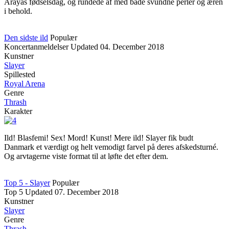
Arayas fødselsdag, og rundede af med både svundne perler og æren
i behold.
Den sidste ild
Populær
Koncertanmeldelser
Updated
04. December 2018
Kunstner
Slayer
Spillested
Royal Arena
Genre
Thrash
Karakter
Ild! Blasfemi! Sex! Mord! Kunst! Mere ild! Slayer fik budt
Danmark et værdigt og helt vemodigt farvel på deres afskedsturné.
Og arvtagerne viste format til at løfte det efter dem.
Top 5 - Slayer
Populær
Top 5
Updated
07. December 2018
Kunstner
Slayer
Genre
Thrash