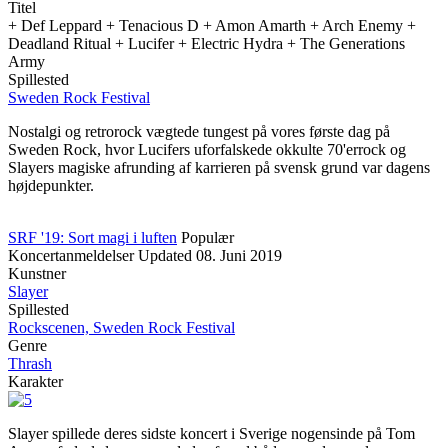
Titel
+ Def Leppard + Tenacious D + Amon Amarth + Arch Enemy +
Deadland Ritual + Lucifer + Electric Hydra + The Generations
Army
Spillested
Sweden Rock Festival
Nostalgi og retrorock vægtede tungest på vores første dag på
Sweden Rock, hvor Lucifers uforfalskede okkulte 70'errock og
Slayers magiske afrunding af karrieren på svensk grund var dagens
højdepunkter.
SRF '19: Sort magi i luften
Populær
Koncertanmeldelser
Updated
08. Juni 2019
Kunstner
Slayer
Spillested
Rockscenen, Sweden Rock Festival
Genre
Thrash
Karakter
Slayer spillede deres sidste koncert i Sverige nogensinde på Tom