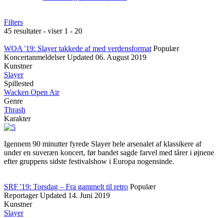
Filters
45 resultater - viser 1 - 20
WOA '19: Slayer takkede af med verdensformat
Populær
Koncertanmeldelser
Updated
06. August 2019
Kunstner
Slayer
Spillested
Wacken Open Air
Genre
Thrash
Karakter
Igennem 90 minutter fyrede Slayer hele arsenalet af klassikere af
under en suveræn koncert, før bandet sagde farvel med tårer i øjnene
efter gruppens sidste festivalshow i Europa nogensinde.
SRF '19: Torsdag – Fra gammelt til retro
Populær
Reportager
Updated
14. Juni 2019
Kunstner
Slayer