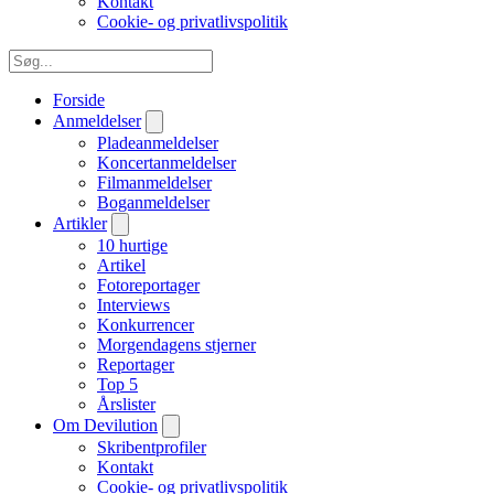
Kontakt
Cookie- og privatlivspolitik
Forside
Anmeldelser
Pladeanmeldelser
Koncertanmeldelser
Filmanmeldelser
Boganmeldelser
Artikler
10 hurtige
Artikel
Fotoreportager
Interviews
Konkurrencer
Morgendagens stjerner
Reportager
Top 5
Årslister
Om Devilution
Skribentprofiler
Kontakt
Cookie- og privatlivspolitik