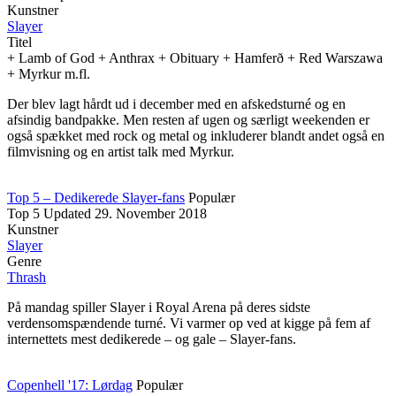
Kunstner
Slayer
Titel
+ Lamb of God + Anthrax + Obituary + Hamferð + Red Warszawa
+ Myrkur m.fl.
Der blev lagt hårdt ud i december med en afskedsturné og en
afsindig bandpakke. Men resten af ugen og særligt weekenden er
også spækket med rock og metal og inkluderer blandt andet også en
filmvisning og en artist talk med Myrkur.
Top 5 – Dedikerede Slayer-fans
Populær
Top 5
Updated
29. November 2018
Kunstner
Slayer
Genre
Thrash
På mandag spiller Slayer i Royal Arena på deres sidste
verdensomspændende turné. Vi varmer op ved at kigge på fem af
internettets mest dedikerede – og gale – Slayer-fans.
Copenhell '17: Lørdag
Populær