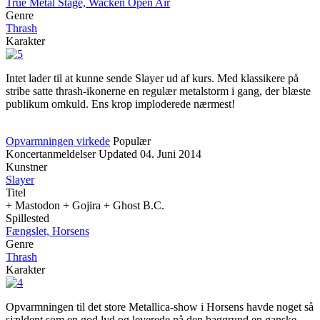
True Metal Stage, Wacken Open Air
Genre
Thrash
Karakter
Intet lader til at kunne sende Slayer ud af kurs. Med klassikere på
stribe satte thrash-ikonerne en regulær metalstorm i gang, der blæste
publikum omkuld. Ens krop imploderede nærmest!
Opvarmningen virkede
Populær
Koncertanmeldelser
Updated
04. Juni 2014
Kunstner
Slayer
Titel
+ Mastodon + Gojira + Ghost B.C.
Spillested
Fængslet, Horsens
Genre
Thrash
Karakter
Opvarmningen til det store Metallica-show i Horsens havde noget så
sjældent som en god lyd og leverede på den baggrund en ganske