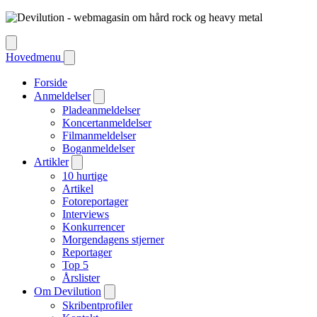
Hovedmenu
Forside
Anmeldelser
Pladeanmeldelser
Koncertanmeldelser
Filmanmeldelser
Boganmeldelser
Artikler
10 hurtige
Artikel
Fotoreportager
Interviews
Konkurrencer
Morgendagens stjerner
Reportager
Top 5
Årslister
Om Devilution
Skribentprofiler