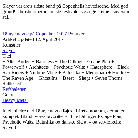
Slayer var årets sidste band på Copenhells hovedscene. Med god
grund! Thrashikonerne knuste festivalens øvrige navne i suveræn
stil.
18 nye navne på Copenhell 2017
Populær
Artikel
Updated
12. April 2017
Kunstner
Slayer
Titel
+ Alter Bridge + Baroness + The Dillinger Escape Plan +
Powerwolf + Architects + Psychotic Waltz + Hatesphere + Black
Star Riders + Nothing More + Batushka + Memoriam + Huldre +
The Raven Age + Ghost Iris + Baest + Slægt + Seven Thorns
Spillested
Refshaleøen
Genre
Heavy Metal
Intet mindre end 18 nye navne føjes til årets program, der nu er
komplet. Blandt vores favoritter er The Dillinger Escape Plan,
Psychotic Waltz, Batushka og danske Slægt – og selvfølgelig
Slayer!