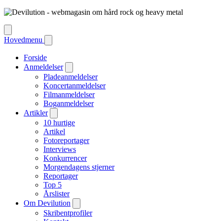
Hovedmenu
Forside
Anmeldelser
Pladeanmeldelser
Koncertanmeldelser
Filmanmeldelser
Boganmeldelser
Artikler
10 hurtige
Artikel
Fotoreportager
Interviews
Konkurrencer
Morgendagens stjerner
Reportager
Top 5
Årslister
Om Devilution
Skribentprofiler