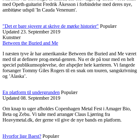
med Opeth-guitarist Fredrik Åkesson i forbindelse med deres nye,
ambitiøse udspil 'In Cauda Venenum'.
"Det er bare sjovere at skrive de mørke historier"
Populær
Updated
23. September 2019
Kunstner
Between the Buried and Me
I næsten tyve år har amerikanske Between the Buried and Me været
med til at definere prog-metal-genren. Nu er de på tour med en helt
speciel publikumsoplevelse, der afspejler hele karrieren. Vi fangede
forsanger Tommy Giles Rogers til en snak om touren, sangskrivning
og ’Alaska’.
En platform til undergrunden
Populær
Updated
08. September 2019
Om knap to uger afholdes Copenhagen Metal Fest i Amager Bio,
Beta og Zebu. Vi talte med arrangør Claus Ljørring fra
Heavymetal.dk, der gerne vil give de nye bands en platform.
Hvorfor lige Baest?
Populær