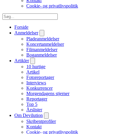
Kontakt
Cookie- og privatlivspolitik
Forside
Anmeldelser
Pladeanmeldelser
Koncertanmeldelser
Filmanmeldelser
Boganmeldelser
Artikler
10 hurtige
Artikel
Fotoreportager
Interviews
Konkurrencer
Morgendagens stjerner
Reportager
Top 5
Årslister
Om Devilution
Skribentprofiler
Kontakt
Cookie- og privatlivspolitik