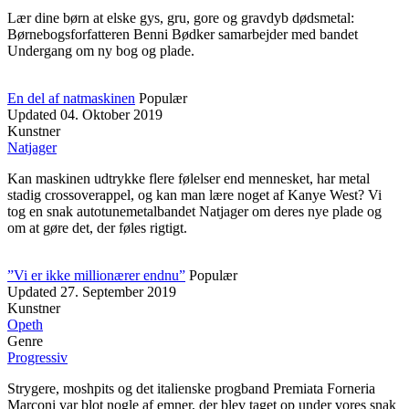
Lær dine børn at elske gys, gru, gore og gravdyb dødsmetal:
Børnebogsforfatteren Benni Bødker samarbejder med bandet
Undergang om ny bog og plade.
En del af natmaskinen
Populær
Updated
04. Oktober 2019
Kunstner
Natjager
Kan maskinen udtrykke flere følelser end mennesket, har metal
stadig crossoverappel, og kan man lære noget af Kanye West? Vi
tog en snak autotunemetalbandet Natjager om deres nye plade og
om at gøre det, der føles rigtigt.
”Vi er ikke millionærer endnu”
Populær
Updated
27. September 2019
Kunstner
Opeth
Genre
Progressiv
Strygere, moshpits og det italienske progband Premiata Forneria
Marconi var blot nogle af emner, der blev taget op under vores snak