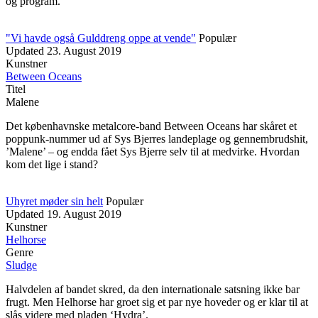
og program.
"Vi havde også Gulddreng oppe at vende"
Populær
Updated
23. August 2019
Kunstner
Between Oceans
Titel
Malene
Det københavnske metalcore-band Between Oceans har skåret et
poppunk-nummer ud af Sys Bjerres landeplage og gennembrudshit,
’Malene’ – og endda fået Sys Bjerre selv til at medvirke. Hvordan
kom det lige i stand?
Uhyret møder sin helt
Populær
Updated
19. August 2019
Kunstner
Helhorse
Genre
Sludge
Halvdelen af bandet skred, da den internationale satsning ikke bar
frugt. Men Helhorse har groet sig et par nye hoveder og er klar til at
slås videre med pladen ‘Hydra’.