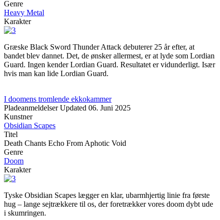
Genre
Heavy Metal
Karakter
Græske Black Sword Thunder Attack debuterer 25 år efter, at
bandet blev dannet. Det, de ønsker allermest, er at lyde som Lordian
Guard. Ingen kender Lordian Guard. Resultatet er vidunderligt. Især
hvis man kan lide Lordian Guard.
I doomens tromlende ekkokammer
Pladeanmeldelser
Updated
06. Juni 2025
Kunstner
Obsidian Scapes
Titel
Death Chants Echo From Aphotic Void
Genre
Doom
Karakter
Tyske Obsidian Scapes lægger en klar, ubarmhjertig linie fra første
hug – lange sejtrækkere til os, der foretrækker vores doom dybt ude
i skumringen.