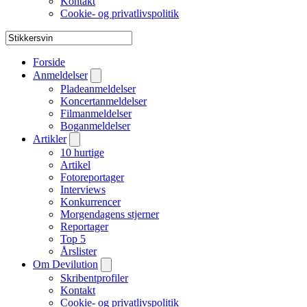
Kontakt
Cookie- og privatlivspolitik
Forside
Anmeldelser
Pladeanmeldelser
Koncertanmeldelser
Filmanmeldelser
Boganmeldelser
Artikler
10 hurtige
Artikel
Fotoreportager
Interviews
Konkurrencer
Morgendagens stjerner
Reportager
Top 5
Årslister
Om Devilution
Skribentprofiler
Kontakt
Cookie- og privatlivspolitik