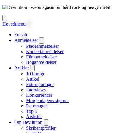
Hovedmenu
Forside
Anmeldelser
Pladeanmeldelser
Koncertanmeldelser
Filmanmeldelser
Boganmeldelser
Artikler
10 hurtige
Artikel
Fotoreportager
Interviews
Konkurrencer
Morgendagens stjerner
Reportager
Top 5
Årslister
Om Devilution
Skribentprofiler